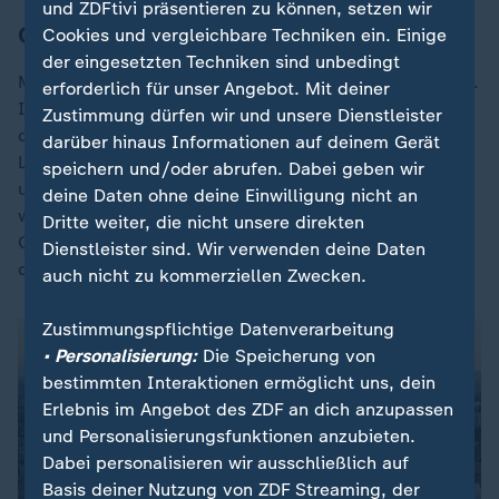
und ZDFtivi präsentieren zu können, setzen wir
CDU kämpft um Stimmen in Leipzig
Cookies und vergleichbare Techniken ein. Einige
der eingesetzten Techniken sind unbedingt
Michael Kretschmer (CDU) hofft, all dem zu entgehen.
erforderlich für unser Angebot. Mit deiner
Im eher linken Leipzig spendierte er vor einigen Tagen
Zustimmung dürfen wir und unsere Dienstleister
dem Publikum wahre Lobeshymnen über das, was
darüber hinaus Informationen auf deinem Gerät
Leipzig seit der Wende erreichte. Er versprühte Stolz
speichern und/oder abrufen. Dabei geben wir
und Optimismus, warnte vor Chaos im Landtag und
deine Daten ohne deine Einwilligung nicht an
warb dann um Leihstimmen, auch von linken Wählern.
Dritte weiter, die nicht unsere direkten
Ob er dann auch mit der Linkspartei koalieren würde,
Dienstleister sind. Wir verwenden deine Daten
das sagt er nicht.
auch nicht zu kommerziellen Zwecken.
Zustimmungspflichtige Datenverarbeitung
• Personalisierung:
Die Speicherung von
bestimmten Interaktionen ermöglicht uns, dein
Erlebnis im Angebot des ZDF an dich anzupassen
und Personalisierungsfunktionen anzubieten.
Dabei personalisieren wir ausschließlich auf
Basis deiner Nutzung von ZDF Streaming, der