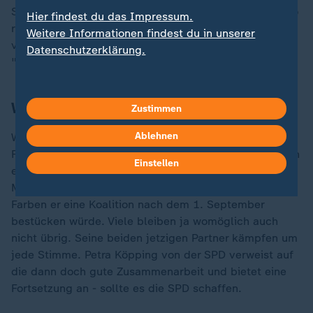
Schaper. "Wir sind die einzigen, die einer Regierung so
Hier findest du das Impressum.
richtig auf den Sack gehen würden", verspricht sie
Weitere Informationen findest du in unserer
vom Rednerpult. Doch bei vier Prozent könnte es mit
Datenschutzerklärung.
"take me home" knapp werden.
Wahlergebnis noch offen
Zustimmen
Ablehnen
Wenn also nicht
die Linke
, wer dann? "Du hast den
Farbfilm vergessen, mein Michael", trällerte in Bautzen
Einstellen
ein Alleinunterhalter im Vorfeld eines CDU-Auftritts.
Michael Kretschmer schweigt zur Frage, mit welchen
Farben er eine Koalition nach dem 1. September
bestücken würde. Viele bleiben ja womöglich auch
nicht übrig. Seine beiden jetzigen Partner kämpfen um
jede Stimme. Petra Köpping von der SPD verweist auf
die dann doch gute Zusammenarbeit und bietet eine
Fortsetzung an - sollte es die SPD schaffen.