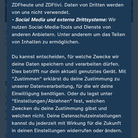
ZDFheute und ZDFtivi. Daten von Dritten werden
von uns nicht verwendet.
• Social Media und externe Drittsysteme:
Wir
nutzen Social-Media-Tools und Dienste von
Sachsen steht vor der Landtagswahl 2024 - die CDU liegt laut
anderen Anbietern. Unter anderem um das Teilen
neuesten Umfragen vor der AfD, aber mit wem will sie
von Inhalten zu ermöglichen.
regieren?
Du kannst entscheiden, für welche Zwecke wir
20.08.2024 | 2:15 min
deine Daten speichern und verarbeiten dürfen.
Dies betrifft nur dein aktuell genutztes Gerät. Mit
"Zustimmen" erklärst du deine Zustimmung zu
Schafft es die Linke in den Landtag?
unserer Datenverarbeitung, für die wir deine
Einwilligung benötigen. Oder du legst unter
Vermutlich stellt sich die Frage auch nicht. "Country
"Einstellungen/Ablehnen" fest, welchen
Roads - take me home, to the place I belong" schallt
Zwecken du deine Zustimmung gibst und
es beim Linken-Wahlkampf über den Marktplatz von
welchen nicht. Deine Datenschutzeinstellungen
Zwickau.
kannst du jederzeit mit Wirkung für die Zukunft
in deinen Einstellungen widerrufen oder ändern.
Die Linke gehöre in den Landtag, findet Susanne