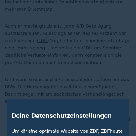
Kretschmer
trotz hoher Beliebtheitswerte gleich vor
mehreren Dilemmata.
Auch er macht glaubhaft, jede AfD-Beteiligung
auszuschließen. Allerdings sehen das 68 Prozent der
ostdeutschen
CDU
-Mitglieder laut einer Forsa-Umfrage
nicht ganz so eng. Und sollte die CDU am Sonntag
deutliche Verluste einfahren, dann könnten sich die
pro-AfD Stimmen auch in Sachsen mehren.
Und wenn Grüne und SPD ausschieden, bliebe nur das
BSW. Die Namensgeberin will laut einem Spiegel-
Bericht sogar mit am sächsischen Verhandlungstisch
sitzen.
Deine Datenschutzeinstellungen
ZDF-Politbarometer Extra: CDU in Sachsen vorn, in
Thüringen die AfD
Um dir eine optimale Website von ZDF, ZDFheute