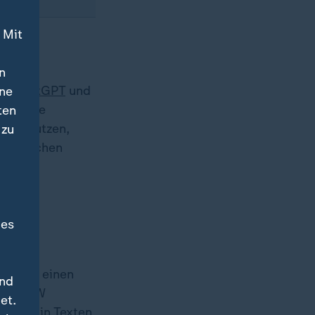
 Mit
n
mit
ChatGPT
und
ine
chlägige
ten
f zu nutzen,
 zu
er sprechen
des
schnell einen
und
 Das BSW
et.
Fehler in Texten