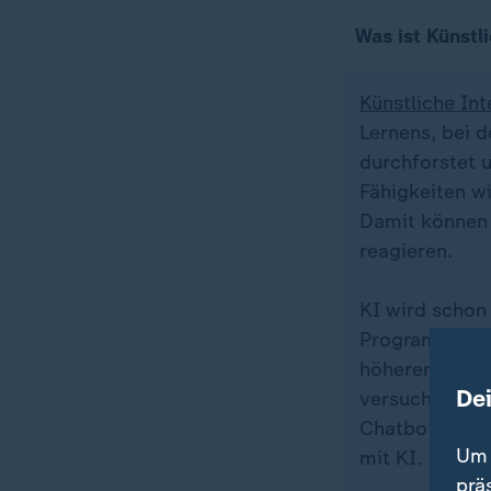
Was ist Künstl
Künstliche Int
Lernens, bei
durchforstet 
Fähigkeiten wi
Damit können 
reagieren.
KI wird schon 
Programme Au
höheren Genau
De
versuchen, da
Chatbots oder
Um 
mit KI.
prä