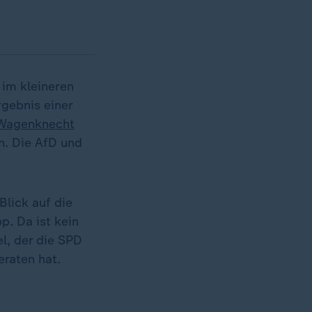
im kleineren
rgebnis einer
 Wagenknecht
n. Die AfD und
lick auf die
p. Da ist kein
l, der die SPD
raten hat.