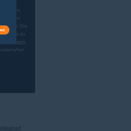
nstagram
nstagram
 können Sie
len
Besuche zu
stellungen
.
iderrufen.
Wahlkampf