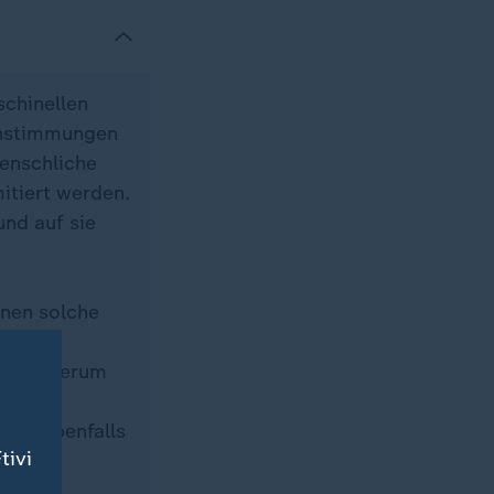
chinellen
instimmungen
enschliche
itiert werden.
nd auf sie
nnen solche
 einer
os wiederum
n. Und
iten ebenfalls
tivi