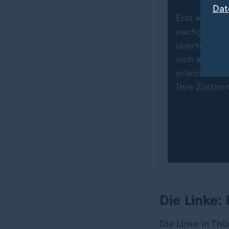
Dat
Erst wenn Si
nachgeladen
übertragen.
sich auf der
erleichtern,
Ihre Zustim
Die Linke: 
Die Linke in Th