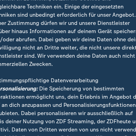
gleichbare Techniken ein. Einige der eingesetzten
hniken sind unbedingt erforderlich für unser Angebot.
ner Zustimmung dürfen wir und unsere Dienstleister
rd für kleinere Hilfen genutzt
über hinaus Informationen auf deinem Gerät speicher
Parteien geht der Einsatz nicht über kleinere Hilfen 
/oder abrufen. Dabei geben wir deine Daten ohne de
CDU in Thüringen greife etwa "in Einzelfällen auf eins
willigung nicht an Dritte weiter, die nicht unsere direk
k". Die AfD Thüringen gibt an, keine KI im Wahlkamp
nstleister sind. Wir verwenden deine Daten auch nicht
D Thüringen, die allerdings nicht für ihre Dienstleist
merziellen Zwecken.
timmungspflichtige Datenverarbeitung
ersonalisierung:
Die Speicherung von bestimmten
gen: Diskussionen mit KI-Chat und
eraktionen ermöglicht uns, dein Erlebnis im Angebot 
er Gesang
 an dich anzupassen und Personalisierungsfunktionen
ubieten. Dabei personalisieren wir ausschließlich auf
ne Partei wie das BSW, die ohne etablierte Strukturen 
is deiner Nutzung von ZDF Streaming, der ZDFheute 
ie Beine stellen musste, sind KI-Tools eine Chance.
tivi. Daten von Dritten werden von uns nicht verwend
 laut Steffen Quasebarth ChatGPT unter anderem, um 