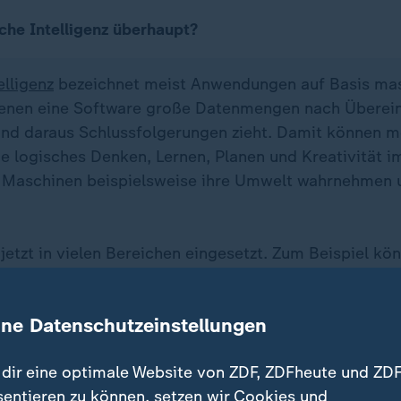
iche Intelligenz überhaupt?
elligenz
bezeichnet meist Anwendungen auf Basis mas
 denen eine Software große Datenmengen nach Übere
und daraus Schlussfolgerungen zieht. Damit können m
e logisches Denken, Lernen, Planen und Kreativität im
Maschinen beispielsweise ihre Umwelt wahrnehmen u
jetzt in vielen Bereichen eingesetzt. Zum Beispiel kö
fnahmen von Computertomografen schneller und mit
igkeit als Menschen auswerten. Selbstfahrende Aut
ine Datenschutzeinstellungen
s Verhalten anderer Verkehrsteilnehmer vorherzusage
 automatische Playlists von Streaming-Diensten arbe
dir eine optimale Website von ZDF, ZDFheute und ZDF
sentieren zu können, setzen wir Cookies und