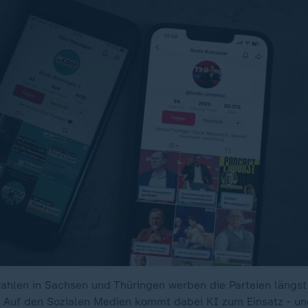
hlen in Sachsen und Thüringen werben die Parteien längst 
 Auf den Sozialen Medien kommt dabei KI zum Einsatz - und