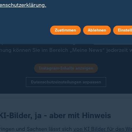
enschutzerklärung.
e hier klicken, werden Bilder und andere Daten von I
. Ihre IP-Adresse wird dabei an externe Server von I
 Über den Datenschutz dieses Social Media-Anbieters
Zustimmen
Ablehnen
Einstel
 Seite von Instagram informieren. Um Ihre künftigen 
 speichern wir Ihre Zustimmung in den
Datenschutzein
mung können Sie im Bereich „Meine News“ jederzeit w
Instagram-Inhalte anzeigen
Datenschutzeinstellungen anpassen
KI-Bilder, ja - aber mit Hinweis
üringen und Sachsen lässt sich
von KI Bilder für den 