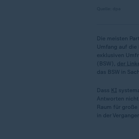
Quelle: dpa
Die meisten Par
Umfang auf die H
exklusiven Umf
(BSW),
der Link
das BSW in Sach
Dass
KI
systema
Antworten nicht
Raum für große E
in der Vergange