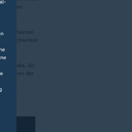
al-
extmengen
ürden "Themen
en
eue Blickwinkel
ne
ine
cial Media. So
ne
den Namen der
g