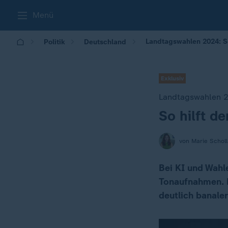
Menü
Landtagswahlen 2024: So
Politik
Deutschland
Exklusiv
Landtagswahlen 
So hilft d
:
von Marie Scholl
Bei KI und Wahl
Tonaufnahmen. D
deutlich banaler