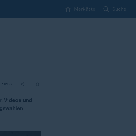
Merkliste
Suche
|
| 10:03
r, Videos und
agswahlen