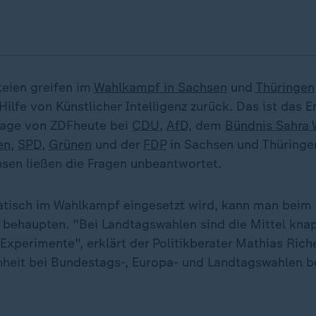
teien greifen im
Wahlkampf in Sachsen
und
Thüringen
ilfe von Künstlicher Intelligenz zurück. Das ist das E
rage von ZDFheute bei
CDU
,
AfD
, dem
Bündnis Sahra
en
,
SPD
,
Grünen
und der
FDP
in Sachsen und Thüringe
sen ließen die Fragen unbeantwortet.
tisch im Wahlkampf eingesetzt wird, kann man beim B
 behaupten. "Bei Landtagswahlen sind die Mittel knap
xperimente", erklärt der Politikberater Mathias Riche
nheit bei Bundestags-, Europa- und Landtagswahlen be