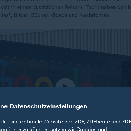
eit in einem zusätzlichen Reiter ("Tab") neben den b
les", Bilder, Bücher, Videos und Nachrichten.
ine Datenschutzeinstellungen
dir eine optimale Website von ZDF, ZDFheute und ZDF
sentieren zu können, setzen wir Cookies und