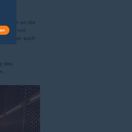
Anfragen an die
inburgh mit
len
gen, aber auch
g des
n.