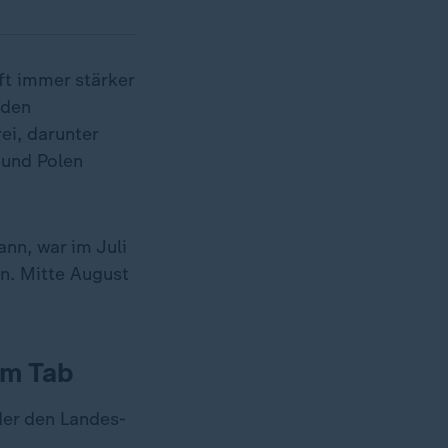
t immer stärker
 den
ei, darunter
 und Polen
nn, war im Juli
en. Mitte August
em Tab
er den Landes-