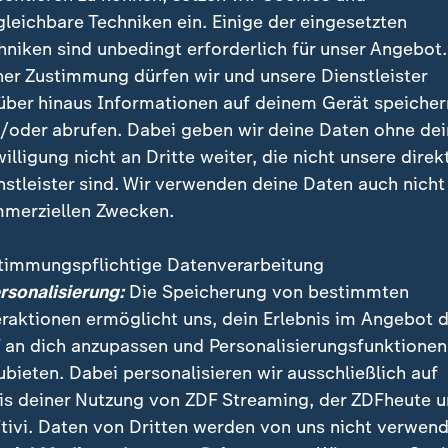
gleichbare Techniken ein. Einige der eingesetzten
hniken sind unbedingt erforderlich für unser Angebot.
ner Zustimmung dürfen wir und unsere Dienstleister
le im September mit 2,95 Milliarden Euro wegen Missbrauc
über hinaus Informationen auf deinem Gerät speicher
ng bestraft.
/oder abrufen. Dabei geben wir deine Daten ohne de
willigung nicht an Dritte weiter, die nicht unsere direk
nstleister sind. Wir verwenden deine Daten auch nicht
merziellen Zwecken.
inige Tage lang dauern, bis der neue Reiter mit dem 
Google seine Server nicht alle auf einen Schlag aktuali
timmungspflichtige Datenverarbeitung
ersonalisierung:
Die Speicherung von bestimmten
eraktionen ermöglicht uns, dein Erlebnis im Angebot 
Co. regulieren - aber wie?
 an dich anzupassen und Personalisierungsfunktionen
 wurde Alphabet - und nun?
ubieten. Dabei personalisieren wir ausschließlich auf
is deiner Nutzung von ZDF Streaming, der ZDFheute 
oogle bei bestimmten Themen eine sogenannte "Übers
tivi. Daten von Dritten werden von uns nicht verwend
r der aber auch weiterhin herkömmliche Links und b