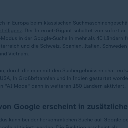
ch in Europa beim klassischen Suchmaschinengeschäf
ntelligenz
. Der Internet-Gigant schaltet von sofort an
Modus in der Google-Suche in mehr als 40 Ländern fr
terreich und die Schweiz, Spanien, Italien, Schweden
und Vietnam.
on, durch die man mit den Suchergebnissen chatten ka
 USA, in Großbritannien und in Indien gestartet word
n "AI Mode" dann in weiteren 180 Ländern aktiviert.
on Google erscheint in zusätzlich
dus kann bei der herkömmlichen Suche auf Google od
ogle aktiviert werden. Die Funktion erscheint als