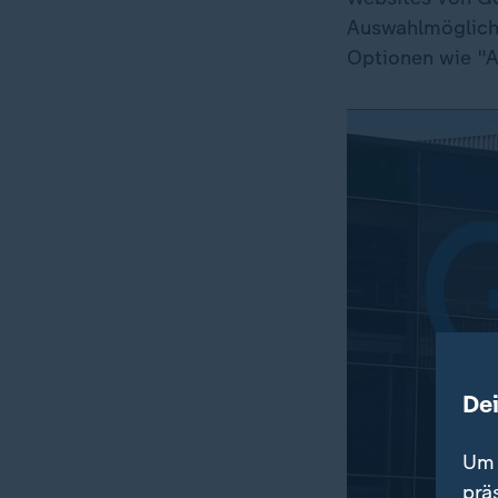
Auswahlmöglichk
Optionen wie "Al
De
Um 
prä