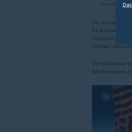
Dat
Hema Budaraju, Vi
Die ersten Erfah
KI stellten, be
Freunden untern
chillige Vibes 
Der KI-Modus li
Wochenendes mit