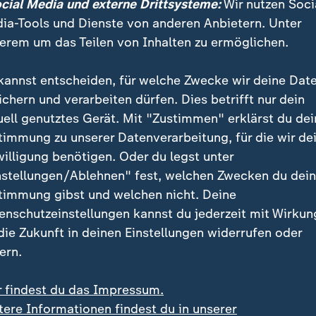
ocial Media und externe Drittsysteme:
Wir nutzen Soci
 Diese KI-Übersicht wird auch künftig erscheinen.
ia-Tools und Dienste von anderen Anbietern. Unter
erem um das Teilen von Inhalten zu ermöglichen.
llen längere Anfragen an die KI
kannst entscheiden, für welche Zwecke wir deine Dat
nktioniert ähnlich wie die KI-Suche von Perplexity o
ichern und verarbeiten dürfen. Dies betrifft nur dein
nzige Unterschied: Die Grundmodelle dahinter - und d
uell genutztes Gerät. Mit "Zustimmen" erklärst du dei
größere Suchindex von Google, erklärt Professor Ax
timmung zu unserer Datenverarbeitung, für die wir de
 der Universität Paderborn, auf Anfrage von ZDFheute
willigung benötigen. Oder du legst unter
nstellungen/Ablehnen" fest, welchen Zwecken du dei
s verwendet Google eine besondere Version seines 
timmung gibst und welchen nicht. Deine
das in der Lage ist, ohne zu lange Wartezeiten akkura
enschutzeinstellungen kannst du jederzeit mit Wirkun
 die Zukunft in deinen Einstellungen widerrufen oder
ern.
 können differenzierte Fragen stel
r findest du das Impressum.
mehrere Suchvorgänge erfordert hät
tere Informationen findest du in unserer