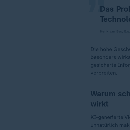
Das Prob
Technol
Henk van Ess, Expe
Die hohe Geschw
besonders wirks
gesicherte Info
verbreiten.
Warum schl
wirkt
KI-generierte Vi
unnatürlich mak