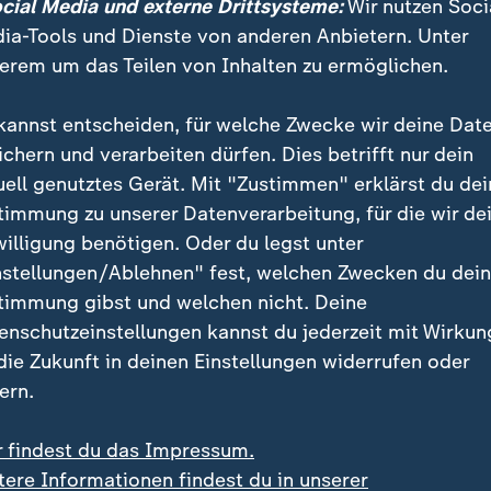
ocial Media und externe Drittsysteme:
Wir nutzen Soci
ia-Tools und Dienste von anderen Anbietern. Unter
erem um das Teilen von Inhalten zu ermöglichen.
kannst entscheiden, für welche Zwecke wir deine Dat
ichern und verarbeiten dürfen. Dies betrifft nur dein
uell genutztes Gerät. Mit "Zustimmen" erklärst du dei
timmung zu unserer Datenverarbeitung, für die wir de
willigung benötigen. Oder du legst unter
nstellungen/Ablehnen" fest, welchen Zwecken du dei
timmung gibst und welchen nicht. Deine
enschutzeinstellungen kannst du jederzeit mit Wirkun
 die Zukunft in deinen Einstellungen widerrufen oder
ern.
nden Erdbeben in Myanmar und Thailand kursieren im Netz 
r findest du das Impressum.
enen aus den Erdbebengebieten zeigen sollen. Wie man sie
tere Informationen findest du in unserer