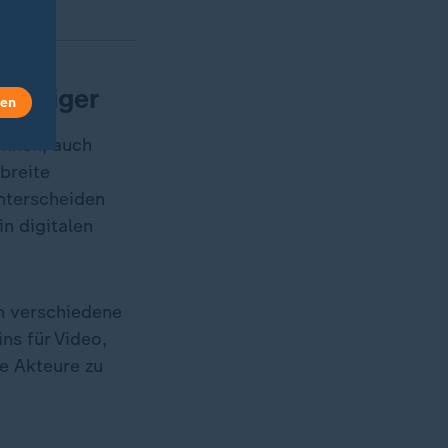
ünstiger
len
önnen, auch
breite
nterscheiden
in digitalen
n verschiedene
ns für Video,
le Akteure zu