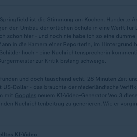
 Springfield ist die Stimmung am Kochen. Hunderte 
gen den Umbau der örtlichen Schule in eine Werft für
ich schon hier - und noch nie habe ich so eine dumme 
 Mann in die Kamera einer Reporterin, im Hintergrund 
childer hoch - eine Nachrichtensprecherin kommenti
Bürgermeister zur Kritik bislang schweige.
 erfunden und doch täuschend echt. 28 Minuten Zeit u
t US-Dollar - das brauchte der niederländische Verifi
um mit
Googles
neuem KI-Video-Generator Veo 3 diese
kenden Nachrichtenbeitrag zu generieren. Wie er vorgi
elltes KI-Video