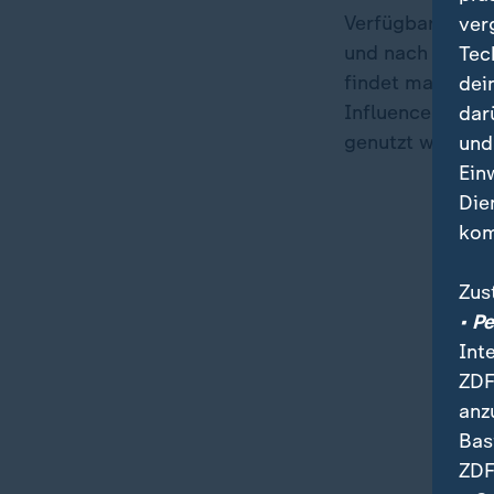
Verfügbar ist V
ver
und nach Abschl
Tec
findet man im N
dei
Influencer-Vide
dar
genutzt werden 
und
Ein
Die
kom
Zus
• P
Int
ZDF
anz
Bas
ZDF