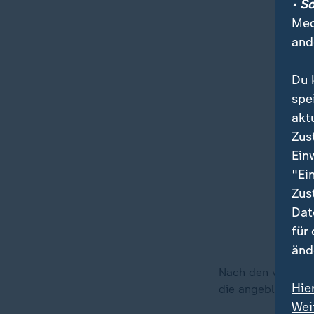
• S
Med
and
Du 
spe
akt
Zus
Ein
"Ei
Zus
Dat
für
änd
Nach den verheere
Hie
die angebliche Sz
Wei