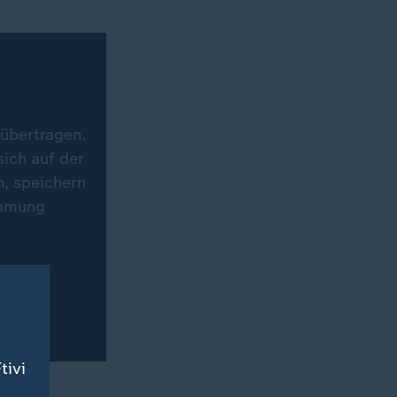
 übertragen.
ich auf der
n, speichern
immung
tivi