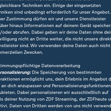
eo 3 seit wenigen Tagen - vorerst nur für Google-Nutz
gleichbare Techniken ein. Einige der eingesetzten
uss eines Bezahl-Abonnements. Doch schon innerhalb
hniken sind unbedingt erforderlich für unser Angebot.
etz eine ganze Reihe viraler Inhalte, die Nachrichten
ner Zustimmung dürfen wir und unsere Dienstleister
os oder Werbeclips imitieren - und in Zukunft womögli
über hinaus Informationen auf deinem Gerät speicher
könnten, um Chaos und Desinformation zu verbreiten
/oder abrufen. Dabei geben wir deine Daten ohne de
willigung nicht an Dritte weiter, die nicht unsere direk
nstleister sind. Wir verwenden deine Daten auch nicht
merziellen Zwecken.
timmungspflichtige Datenverarbeitung
ersonalisierung:
Die Speicherung von bestimmten
eraktionen ermöglicht uns, dein Erlebnis im Angebot 
 an dich anzupassen und Personalisierungsfunktionen
ubieten. Dabei personalisieren wir ausschließlich auf
is deiner Nutzung von ZDF Streaming, der ZDFheute 
tivi. Daten von Dritten werden von uns nicht verwend