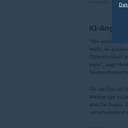
04.04.2025 | 1:28 min
Dat
KI-Angebot
"Wir erleben ge
heißt, es glaube
Öffentlichkeit 
kann", sagt Henk
Recherchemeth
Für van Ess ist
„
Werkzeuge nutze
eins für Audio. 
verschwindend g