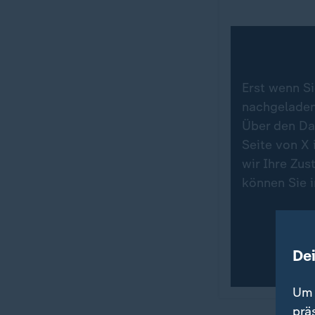
Erst wenn Si
nachgeladen.
Über den Da
Seite von X 
wir Ihre Zu
können Sie 
De
Um 
prä