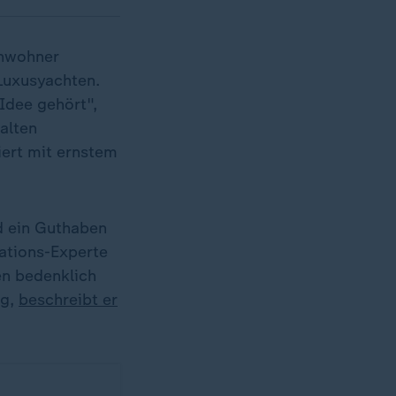
Anwohner
 Luxusyachten.
Idee gehört",
halten
ert mit ernstem
nd ein Guthaben
kations-Experte
n bedenklich
ng,
beschreibt er