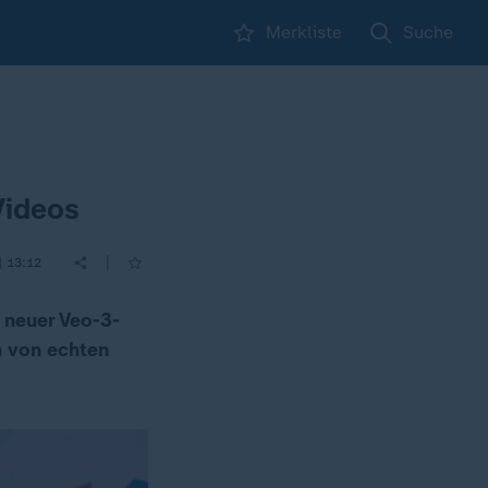
Merkliste
Suche
Videos
|
| 13:12
 neuer Veo-3-
h von echten