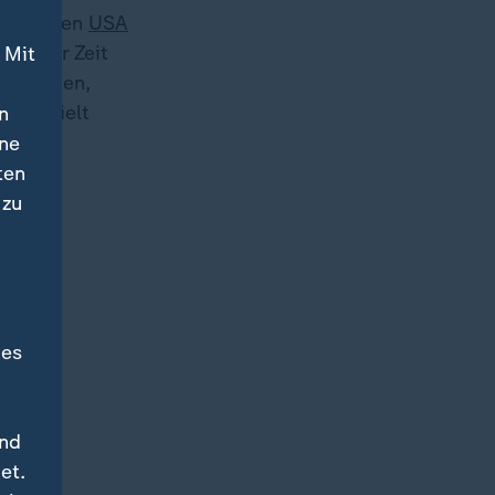
er aus den
USA
 kurzer Zeit
 Mit
sendungen,
ch gezielt
n
.
ine
ten
 zu
des
und
et.