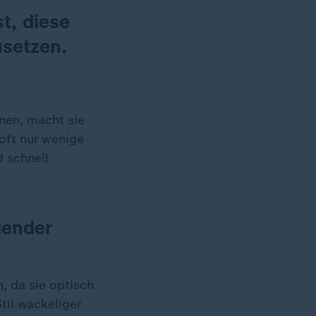
st, diese
usetzen.
nen, macht sie
oft nur wenige
d schnell
gender
, da sie optisch
til wackeliger