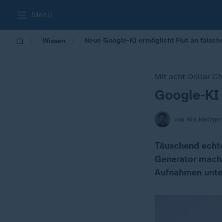
Menü
Neue Google-KI ermöglicht Flut an falsch
Wissen
Mit acht Dollar C
Google-KI 
:
von Nils Metzger
Täuschend echte
Generator macht
Aufnahmen unte