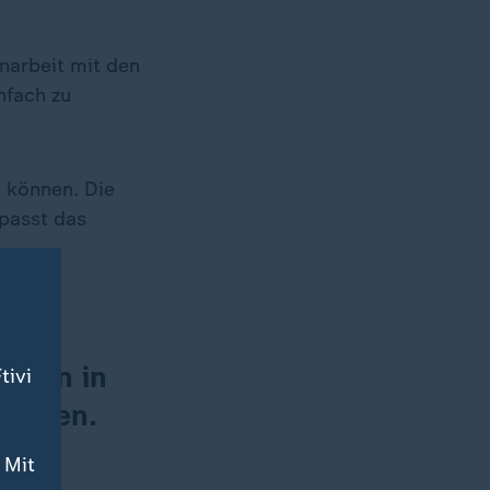
narbeit mit den
nfach zu
n können. Die
passt das
rünen in
tivi
timmen.
 Mit