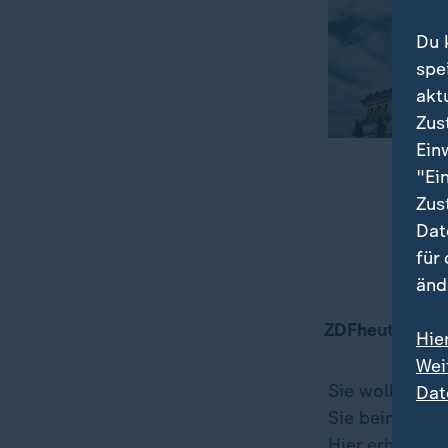
Du 
spe
akt
Zus
Ein
"Ei
Zus
Dat
für
änd
ZDFheute auf
Hie
Wei
Sie wollen au
Dat
Sie beim ZDFh
Hier erhalten 