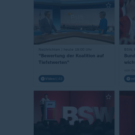
Nachrichten | heute 19:00 Uhr
BSW, 
:
:
"Bewertung der Koalition auf
Bund
Tiefstwerten"
wich
von D
Video
1:43
mi