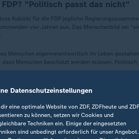
FDP? "Politisch passt das nicht"
loss Kubicki für die FDP jegliche Regierungszusamme
ommenden vier Jahren aus. Das Menschenbild sei "ei
.
ass Menschen eigenverantwortlich ihr Leben gestalte
 dass Menschen beschützt werden müssen. Politisch 
ine Datenschutzeinstellungen
de einer Zusammenarbeit mit den G
dir eine optimale Website von ZDF, ZDFheute und ZDF
sentieren zu können, setzen wir Cookies und
sten Legislatur auf keinen Fall zus
gleichbare Techniken ein. Einige der eingesetzten
hniken sind unbedingt erforderlich für unser Angebot.
 stellvertretender FDP-Vorsitzender