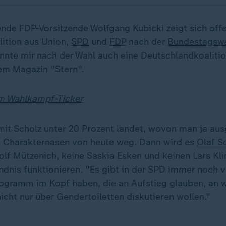
ende FDP-Vorsitzende Wolfgang Kubicki zeigt sich offe
ition aus Union,
SPD
und
FDP
nach der
Bundestagsw
nnte mir nach der Wahl auch eine Deutschlandkoalitio
em Magazin "Stern".
im Wahlkampf-Ticker
it Scholz unter 20 Prozent landet, wovon man ja au
ie Charakternasen von heute weg. Dann wird es
Olaf S
olf Mützenich, keine Saskia Esken und keinen Lars Kli
dnis funktionieren. "Es gibt in der SPD immer noch vi
gramm im Kopf haben, die an Aufstieg glauben, an w
cht nur über Gendertoiletten diskutieren wollen."