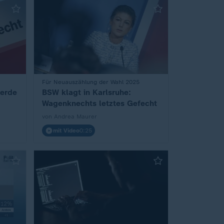
Für Neuauszählung der Wahl 2025
:
erde
BSW klagt in Karlsruhe:
Wagenknechts letztes Gefecht
von Andrea Maurer
mit Video
0:25