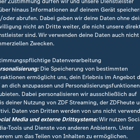
ner Zustimmung dürfen wir und unsere Dienstleister
über hinaus Informationen auf deinem Gerät speicher
timistisch: "Wir werden zweistellig"
/oder abrufen. Dabei geben wir deine Daten ohne de
willigung nicht an Dritte weiter, die nicht unsere direk
 in den kommenden Wochen mit einem klaren Aufwärt
nstleister sind. Wir verwenden deine Daten auch nicht
den zweistellig", sagte er. "Ich mache sicher meinen
merziellen Zwecken.
die Stimmung jederzeit dramatisch kippen kann."
timmungspflichtige Datenverarbeitung
des neuen Jahres würden sich die Menschen neu sorti
ersonalisierung:
Die Speicherung von bestimmten
es wird abgehakt, sie konzentrieren sich auf das, was
eraktionen ermöglicht uns, dein Erlebnis im Angebot 
 an dich anzupassen und Personalisierungsfunktionen
meter lag die FDP zuletzt bei drei Prozent - sie wäre
ubieten. Dabei personalisieren wir ausschließlich auf
 mehr im Bundestag vertreten.
is deiner Nutzung von ZDF Streaming, der ZDFheute 
tivi. Daten von Dritten werden von uns nicht verwend
ocial Media und externe Drittsysteme:
Wir nutzen Soci
Stimmung in Deutschland
ia-Tools und Dienste von anderen Anbietern. Unter
:
Bundestagswah
erem um das Teilen von Inhalten zu ermöglichen.