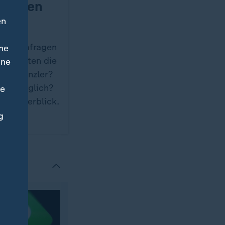
 letzten
en
n den Umfragen
ne
en hätten die
ine
 als Kanzler?
ren möglich?
ne
 im Überblick.
g