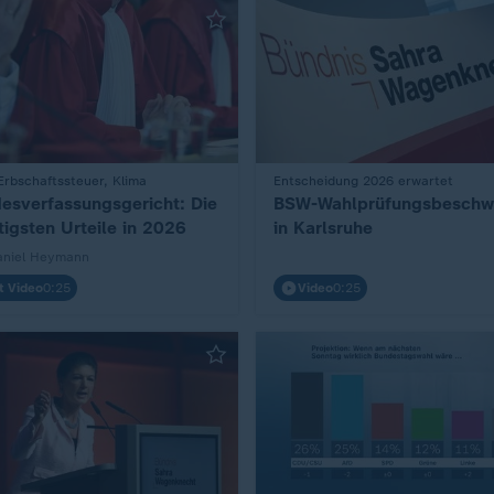
Erbschaftssteuer, Klima
Entscheidung 2026 erwartet
:
esverfassungsgericht: Die
BSW-Wahlprüfungsbeschw
tigsten Urteile in 2026
in Karlsruhe
aniel Heymann
t Video
0:25
Video
0:25