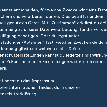
steht es in der
kannst entscheiden, für welche Zwecke wir deine Dat
Umfrage
ichern und verarbeiten dürfen. Dies betrifft nur dein
Welche Partei führt i
uell genutztes Gerät. Mit "Zustimmen" erklärst du dei
zur Bundestagswahl? W
timmung zu unserer Datenverarbeitung, für die wir de
Deutschen am liebsten
willigung benötigen. Oder du legst unter
Welche Koalitionen wä
nstellungen/Ablehnen" fest, welchen Zwecken du dei
Die wichtigsten Zahlen
timmung gibst und welchen nicht. Deine
enschutzeinstellungen kannst du jederzeit mit Wirkun
von Robert Meyer
 die Zukunft in deinen Einstellungen widerrufen oder
ern.
 WhatsApp
r findest du das Impressum.
tere Informationen findest du in unserer
f dem Laufenden bleiben? Dann sind
enschutzerklärung.
eute-WhatsApp-Channel richtig.
Sie
die wichtigsten Nachrichten auf