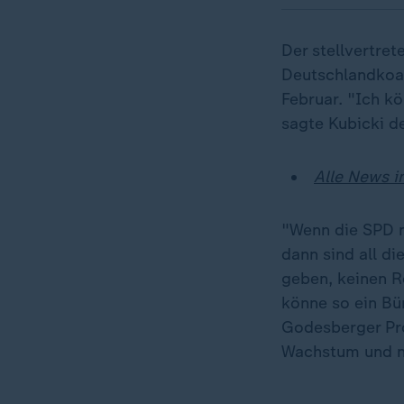
Der stellvertret
Deutschlandkoal
Februar. "Ich kö
sagte Kubicki d
Alle News 
"Wenn die SPD m
dann sind all d
geben, keinen R
könne so ein Bün
Godesberger Pro
Wachstum und ni