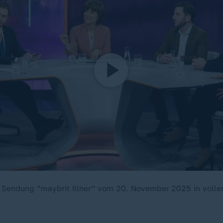
e Sendung "maybrit illner" vom 20. November 2025 in volle