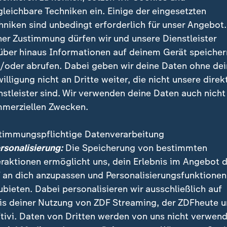
gleichbare Techniken ein. Einige der eingesetzten
hniken sind unbedingt erforderlich für unser Angebot.
ner Zustimmung dürfen wir und unsere Dienstleister
über hinaus Informationen auf deinem Gerät speicher
Rentenpaket stellt sich die junge Gruppe der Union weiter 
/oder abrufen. Dabei geben wir deine Daten ohne de
D und Jusos fordern mehr Gerechtigkeit für künftige Rentner
willigung nicht an Dritte weiter, die nicht unsere direk
nstleister sind. Wir verwenden deine Daten auch nicht
merziellen Zwecken.
: "Koalition kann schon auf der Kip
timmungspflichtige Datenverarbeitung
ersonalisierung:
Die Speicherung von bestimmten
e der Union spreche, so räumt der Grünen-Vorsitzen
eraktionen ermöglicht uns, dein Erlebnis im Angebot 
in Grundgefühl junger Menschen an, dass der Generat
 an dich anzupassen und Personalisierungsfunktionen
tioniere. Glaubwürdiger wäre gewesen, mit ähnlicher V
ubieten. Dabei personalisieren wir ausschließlich auf
net immerhin etwa halb so teure - Mütterrente, für di
is deiner Nutzung von ZDF Streaming, der ZDFheute 
, zu attackieren.
tivi. Daten von Dritten werden von uns nicht verwend