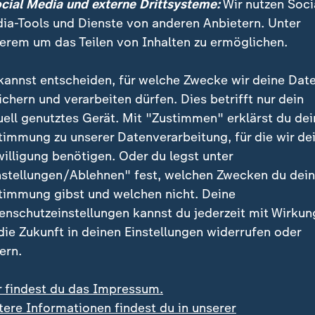
ocial Media und externe Drittsysteme:
Wir nutzen Soci
torin Illner fragt, die
Grünen
als "Reserverad" für di
ia-Tools und Dienste von anderen Anbietern. Unter
nnten, verneint Banaszak:
erem um das Teilen von Inhalten zu ermöglichen.
kannst entscheiden, für welche Zwecke wir deine Dat
r sind nicht der Lückenfüller an der 
ichern und verarbeiten dürfen. Dies betrifft nur dein
uell genutztes Gerät. Mit "Zustimmen" erklärst du dei
entenpaket ist so nicht gut.
timmung zu unserer Datenverarbeitung, für die wir de
willigung benötigen. Oder du legst unter
rünen-Vorsitzender
nstellungen/Ablehnen" fest, welchen Zwecken du dei
timmung gibst und welchen nicht. Deine
ann schon auf der Kippe stehen", sagt der Journalist
enschutzeinstellungen kannst du jederzeit mit Wirkun
In der aktuellen, geopolitischen Krise könne man kein
 die Zukunft in deinen Einstellungen widerrufen oder
erung riskieren. Deshalb werde den nicht zustimmung
ern.
hrscheinlich nächste Woche im Koalitionsausschuss
s die Renten-Kommission dann erarbeiten solle, vorge
r findest du das Impressum.
tere Informationen findest du in unserer