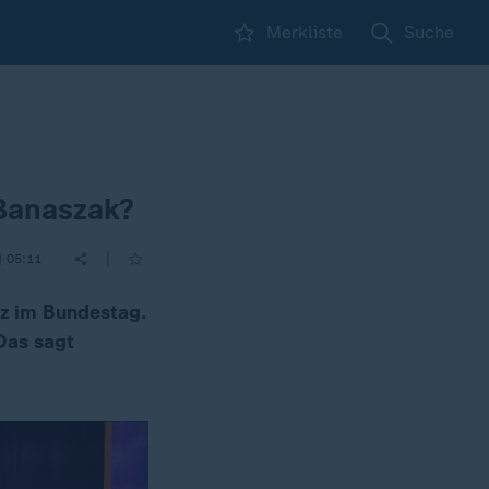
Merkliste
Suche
 Banaszak?
|
| 05:11
rz im Bundestag.
Das sagt