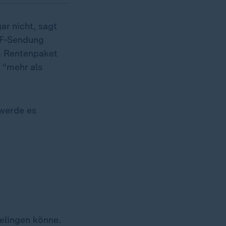
ar nicht, sagt
DF-Sendung
em Rentenpaket
 "mehr als
 werde es
elingen könne.