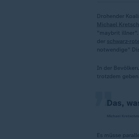
Drohender Koalit
Michael Kretsc
"maybrit illner
der
schwarz-rote
notwendige" Di
„
In der Bevölker
trotzdem geben
Das, was
Michael Kretschme
Es müsse parall