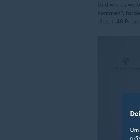
Und wie es weit
kommen", forder
diesen 48 Proze
De
Um 
prä