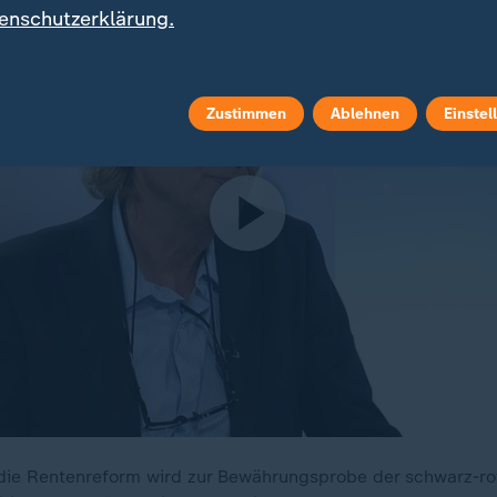
enschutzerklärung.
Zustimmen
Ablehnen
Einstel
die Rentenreform wird zur Bewährungsprobe der schwarz-rot