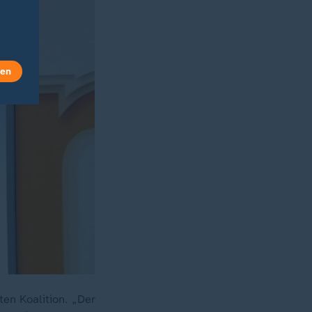
len
en Koalition. „Der