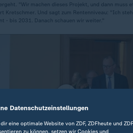
ergeht. "Wir machen dieses Projekt, und dann muss 
t Kretschmer. Und sagt zum Rentenniveau: "Ich steh
nt - bis 2031. Danach schauen wir weiter."
ine Datenschutzeinstellungen
dir eine optimale Website von ZDF, ZDFheute und ZDF
sentieren zu können, setzen wir Cookies und