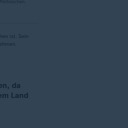
affelhüschen.
en ist. Sein
nehmen.
en, da
dem Land