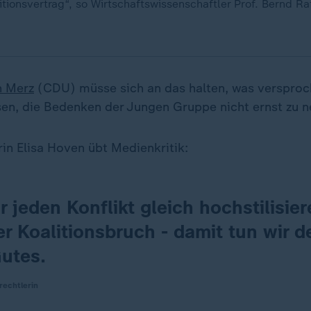
litionsvertrag“, so Wirtschaftswissenschaftler Prof. Bernd R
h Merz
(CDU) müsse sich an das halten, was versproch
sen, die Bedenken der Jungen Gruppe nicht ernst zu 
rin Elisa Hoven übt Medienkritik:
 jeden Konflikt gleich hochstilisier
er Koalitionsbruch - damit tun wir 
Gutes.
rechtlerin