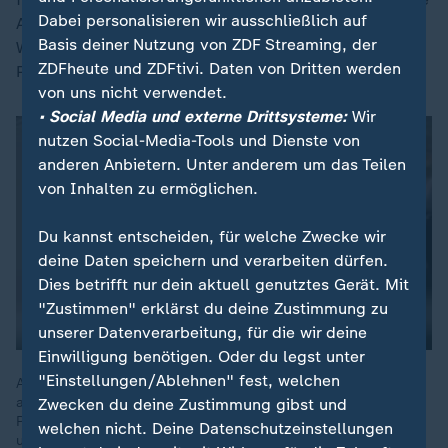
Dabei personalisieren wir ausschließlich auf
Absage. Gleichzeitig hat die Partei in ihrem eigenen
Basis deiner Nutzung von ZDF Streaming, der
Wahlprogramm allerdings ein Rentenniveau von 70
ZDFheute und ZDFtivi. Daten von Dritten werden
Prozent des letzten Nettoeinkommens angepeilt.
von uns nicht verwendet.
• Social Media und externe Drittsysteme:
Wir
nutzen Social-Media-Tools und Dienste von
anderen Anbietern. Unter anderem um das Teilen
von Inhalten zu ermöglichen.
Du kannst entscheiden, für welche Zwecke wir
deine Daten speichern und verarbeiten dürfen.
Dies betrifft nur dein aktuell genutztes Gerät. Mit
"Zustimmen" erklärst du deine Zustimmung zu
unserer Datenverarbeitung, für die wir deine
Einwilligung benötigen. Oder du legst unter
"Einstellungen/Ablehnen" fest, welchen
AfD-Fraktionschefin Weidel bezeichnet die Bundesregierung
als Koalition "im Endstadium". Sie stellt einen Zwölf-Punkte-
Zwecken du deine Zustimmung gibst und
Plan vor, der unter anderem die Rückkehr zu russischem Gas
welchen nicht. Deine Datenschutzeinstellungen
und Öl vorsieht.