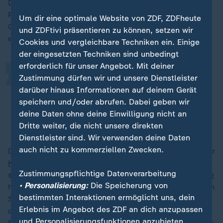
Deutschlandplan, mit unter anderen folgenden
„
Punkten: Strengere Asylpolitik, Abschaffung der "GEZ-
Um dir eine optimale Website von ZDF, ZDFheute
Gebühren", der Wiedereinstieg in die Kernenergie und
und ZDFtivi präsentieren zu können, setzen wir
ein Ende von grüner "Gängelung".
Cookies und vergleichbare Techniken ein. Einige
der eingesetzten Techniken sind unbedingt
erforderlich für unser Angebot. Mit deiner
Einige von Ihnen sprechen immer
Zustimmung dürfen wir und unsere Dienstleister
darüber hinaus Informationen auf deinem Gerät
wieder aus, was getan werden muss.
speichern und/oder abrufen. Dabei geben wir
Alice Weidel, Vorsitzende AfD-Fraktion in Richtung der
deine Daten ohne deine Einwilligung nicht an
Unionsfraktion
Dritte weiter, die nicht unsere direkten
Dienstleister sind. Wir verwenden deine Daten
auch nicht zu kommerziellen Zwecken.
Doch ausgerechnet aus den aktuellen Streitthemen der
Koalition
kann die AfD dabei nur wenig Kapital
Zustimmungspflichtige Datenverarbeitung
schlagen. Denn bei den Themen Wehrpflicht und
Rente
• Personalisierung:
Die Speicherung von
hadert die Partei mit sich selbst. Einer fortschreitenden
bestimmten Interaktionen ermöglicht uns, dein
Stützung der Rentenkasse mit Steuergeldern und den
Erlebnis im Angebot des ZDF an dich anzupassen
damit verbundenen Plänen ein Rentenniveau
und Personalisierungsfunktionen anzubieten.
festzuschreiben, erteilte Weidel in ihrer Rede zwar eine