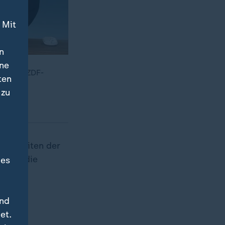
 Mit
n
ine
in", so ZDF-
ten
 zu
Fähigkeiten der
damit die
des
und
et.