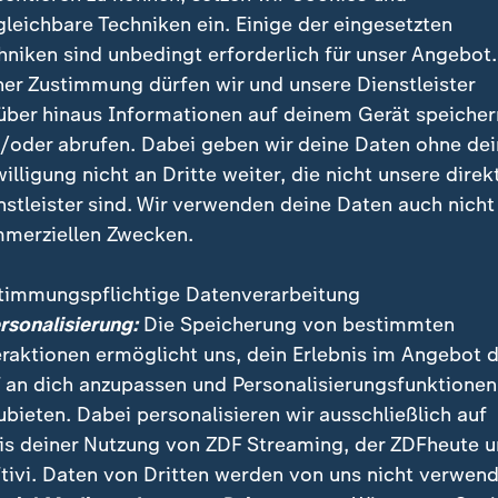
gleichbare Techniken ein. Einige der eingesetzten
hniken sind unbedingt erforderlich für unser Angebot.
ner Zustimmung dürfen wir und unsere Dienstleister
über hinaus Informationen auf deinem Gerät speicher
/oder abrufen. Dabei geben wir deine Daten ohne de
hrdienst-Gesetz scheint ein "Losverfahren vom Tisch zu se
willigung nicht an Dritte weiter, die nicht unsere direk
nes Trams.
nstleister sind. Wir verwenden deine Daten auch nicht
merziellen Zwecken.
timmungspflichtige Datenverarbeitung
 für einen "Bedarfswehrdienst" aus, der sich an den 
ersonalisierung:
Die Speicherung von bestimmten
ntiere. "Denn darum geht es: Die Truppe zu stärken, 
eraktionen ermöglicht uns, dein Erlebnis im Angebot 
ubhaft gelingt." Er sei zuversichtlich, dass sich die
 an dich anzupassen und Personalisierungsfunktionen
onen in dieser Woche einigten.
ubieten. Dabei personalisieren wir ausschließlich auf
is deiner Nutzung von ZDF Streaming, der ZDFheute 
tivi. Daten von Dritten werden von uns nicht verwend
u Wehrdienst: "Endergebnis" diese Woche möglich