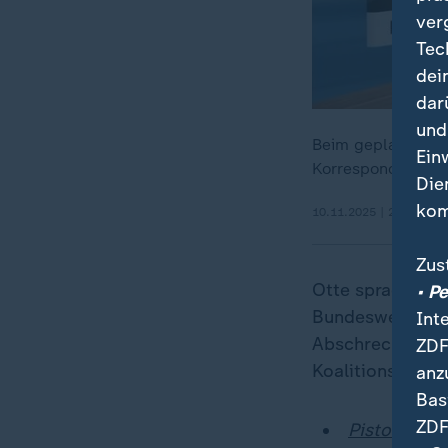
ver
Tec
dei
dar
und
Beim geplanten We
Ein
Korrespondentin I
Die
kom
10.11.2025 | 2:02 min
Zus
Otte sprach sich
• P
Bundeswehr orie
Int
Abschreckung gla
ZDF
Koalitionsfrakti
anz
Bas
ZDF
Pistorius z