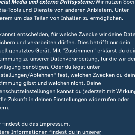
ocial Media und externe Drittsysteme:
Wir nutzen Soci
ia-Tools und Dienste von anderen Anbietern. Unter
ragter: Voraussichtlich kein Bedarf 
erem um das Teilen von Inhalten zu ermöglichen.
ren
kannst entscheiden, für welche Zwecke wir deine Dat
 Losverfahren werde voraussichtlich nicht gebraucht,
ichern und verarbeiten dürfen. Dies betrifft nur dein
hendeckende Musterungen gebe, sagte Otte weiter.
uell genutztes Gerät. Mit "Zustimmen" erklärst du dei
timmung zu unserer Datenverarbeitung, für die wir de
willigung benötigen. Oder du legst unter
nstellungen/Ablehnen" fest, welchen Zwecken du dei
timmung gibst und welchen nicht. Deine
enschutzeinstellungen kannst du jederzeit mit Wirkun
 die Zukunft in deinen Einstellungen widerrufen oder
ern.
r findest du das Impressum.
tere Informationen findest du in unserer