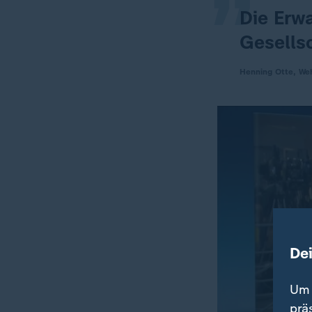
Die Erwa
Gesells
Henning Otte, We
De
Um 
prä