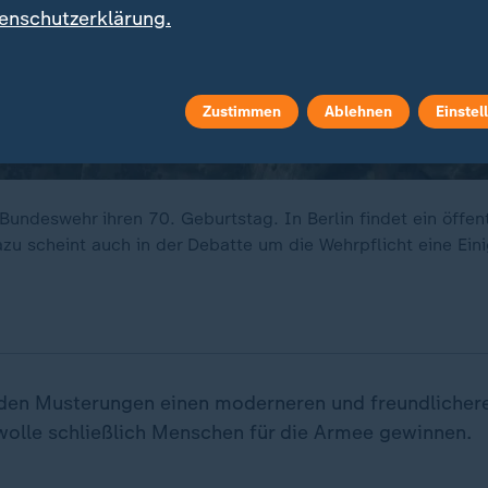
enschutzerklärung.
Zustimmen
Ablehnen
Einstel
Bundeswehr ihren 70. Geburtstag. In Berlin findet ein öffen
azu scheint auch in der Debatte um die Wehrpflicht eine Eini
i den Musterungen einen moderneren und freundliche
 wolle schließlich Menschen für die Armee gewinnen.