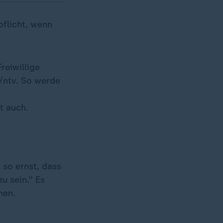
pflicht, wenn
reiwillige
/ntv. So werde
t auch.
 so ernst, dass
u sein." Es
hen.