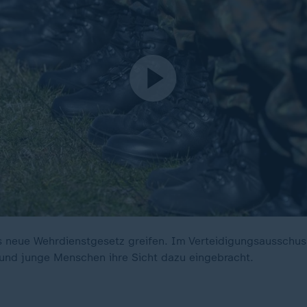
s neue Wehrdienstgesetz greifen. Im Verteidigungsausschu
und junge Menschen ihre Sicht dazu eingebracht.