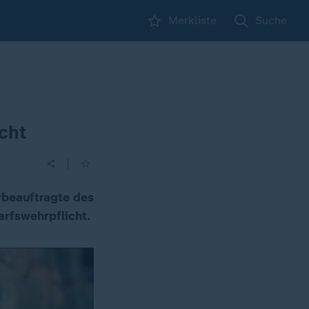
Merkliste
Suche
cht
|
hrbeauftragte des
arfswehrpflicht.