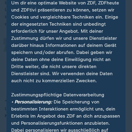
im Amt ist, (...) dann muss sich auch seine
Um dir eine optimale Website von ZDF, ZDFheute
„
Unabhängigkeit zeigen", erklärt er. Das sei bisher
und ZDFtivi präsentieren zu können, setzen wir
immer gut gelungen. Jeder, der gewählt würde, wisse,
Cookies und vergleichbare Techniken ein. Einige
dass er zwölf Jahre "völlig unabhängig ist".
der eingesetzten Techniken sind unbedingt
erforderlich für unser Angebot. Mit deiner
Zustimmung dürfen wir und unsere Dienstleister
darüber hinaus Informationen auf deinem Gerät
Er agiert im Einklang und in der
speichern und/oder abrufen. Dabei geben wir
Diskussion mit insgesamt acht
deine Daten ohne deine Einwilligung nicht an
Senatsmitgliedern und das bildet die
Dritte weiter, die nicht unsere direkten
Unabhängigkeit.
Dienstleister sind. Wir verwenden deine Daten
auch nicht zu kommerziellen Zwecken.
Ferdinand Kirchhof, ehemaliger Verfassungsrichter
Zustimmungspflichtige Datenverarbeitung
"Ich glaube nicht, dass das Amt in seiner
• Personalisierung:
Die Speicherung von
Unabhängigkeit irgendwie gefährdet wird", merkt
bestimmten Interaktionen ermöglicht uns, dein
Kirchhof an.
Erlebnis im Angebot des ZDF an dich anzupassen
und Personalisierungsfunktionen anzubieten.
Dabei personalisieren wir ausschließlich auf