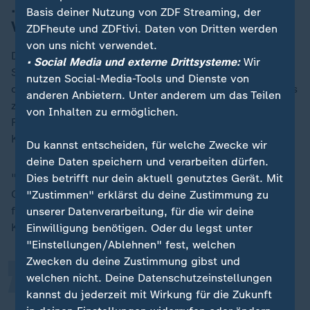
... zur weiteren Funktionsfähigkeit des
Basis deiner Nutzung von ZDF Streaming, der
Verfassungsgerichts
ZDFheute und ZDFtivi. Daten von Dritten werden
von uns nicht verwendet.
Die
Grünen
wollen nun die Wahl in einer Bundestags-
• Social Media und externe Drittsysteme:
Wir
Sondersitzung kommende Woche durchführen - sollte
nutzen Social-Media-Tools und Dienste von
das nicht passieren, verschiebt sie sich mindestens bis
anderen Anbietern. Unter anderem um das Teilen
zur nächsten regulären Sitzung im September. Die
von Inhalten zu ermöglichen.
Funktionsfähigkeit des Verfassungsgerichts sieht
Kirchhof dadurch aber nicht gefährdet.
Du kannst entscheiden, für welche Zwecke wir
deine Daten speichern und verarbeiten dürfen.
"Ein Richter, der 68 geworden ist, wie Herr (Josef)
Dies betrifft nur dein aktuell genutztes Gerät. Mit
„
Christ, der ausscheidende Richter, der muss sein Amt
"Zustimmen" erklärst du deine Zustimmung zu
fortführen, bis der Nachfolgende gewählt ist", erklärt
unserer Datenverarbeitung, für die wir deine
Kirchhof.
Einwilligung benötigen. Oder du legst unter
"Einstellungen/Ablehnen" fest, welchen
Zwecken du deine Zustimmung gibst und
welchen nicht. Deine Datenschutzeinstellungen
So wird eine Kontinuität
kannst du jederzeit mit Wirkung für die Zukunft
gewährleistet. In der Besetzung des