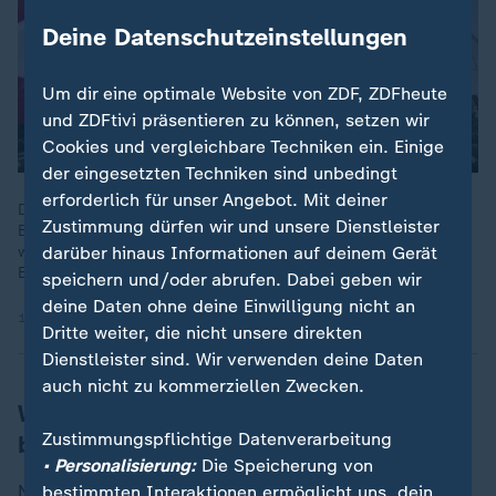
Deine Datenschutzeinstellungen
Um dir eine optimale Website von ZDF, ZDFheute
und ZDFtivi präsentieren zu können, setzen wir
Cookies und vergleichbare Techniken ein. Einige
der eingesetzten Techniken sind unbedingt
erforderlich für unser Angebot. Mit deiner
Der Streit um Grönland belastet die transatlantischen
Zustimmung dürfen wir und unsere Dienstleister
Beziehungen. Deutschland und andere europäische Länder
weisen Trumps Drohungen zurück und warnen vor einer
darüber hinaus Informationen auf deinem Gerät
Eskalation.
speichern und/oder abrufen. Dabei geben wir
deine Daten ohne deine Einwilligung nicht an
18.01.2026 | 3:36 min
Dritte weiter, die nicht unsere direkten
Dienstleister sind. Wir verwenden deine Daten
auch nicht zu kommerziellen Zwecken.
Wer ist an der Erkundungsmission
Zustimmungspflichtige Datenverarbeitung
beteiligt gewesen?
• Personalisierung:
Die Speicherung von
Neben Deutschland hatten auch Frankreich,
bestimmten Interaktionen ermöglicht uns, dein