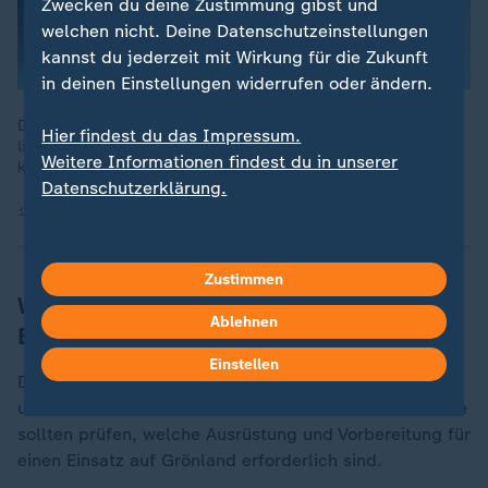
Zwecken du deine Zustimmung gibst und
welchen nicht. Deine Datenschutzeinstellungen
kannst du jederzeit mit Wirkung für die Zukunft
in deinen Einstellungen widerrufen oder ändern.
Donald Trump verschärft den Streit um Grönland. ZDFheute
Hier findest du das Impressum.
live analysiert, welche Folgen der Streit für Europa haben
Weitere Informationen findest du in unserer
könnte.
Datenschutzerklärung.
18.01.2026 | 39:00 min
Zustimmen
Welche Prüfaufträge hatten die
Ablehnen
Bundeswehrsoldaten?
Einstellen
Das deutsche Team hat aus Logistikern und Experten
unterschiedlicher militärischer Bereiche bestanden. Sie
sollten prüfen, welche Ausrüstung und Vorbereitung für
einen Einsatz auf Grönland erforderlich sind.