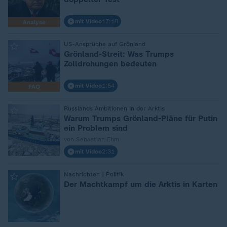
mit Video
17:18
Analyse
:
US-Ansprüche auf Grönland
Grönland-Streit: Was Trumps
Zolldrohungen bedeuten
mit Video
1:54
FAQ
:
Russlands Ambitionen in der Arktis
Warum Trumps Grönland-Pläne für Putin
ein Problem sind
von Sebastian Ehm
mit Video
2:31
:
Nachrichten | Politik
Der Machtkampf um die Arktis in Karten