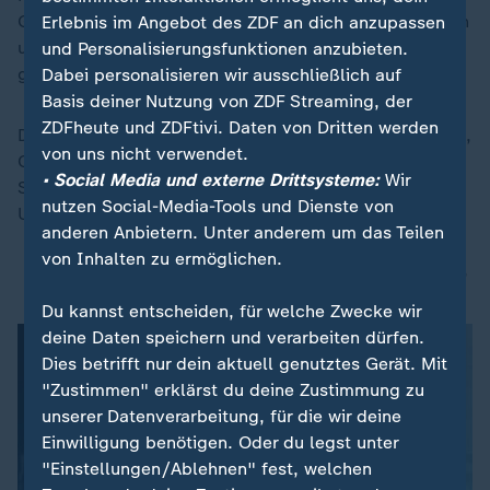
Großbritannien, die Niederlande, Norwegen, Schweden
Erlebnis im Angebot des ZDF an dich anzupassen
und Finnland Erkundungsteams nach Grönland
und Personalisierungsfunktionen anzubieten.
geschickt.
Dabei personalisieren wir ausschließlich auf
Basis deiner Nutzung von ZDF Streaming, der
ZDFheute und ZDFtivi. Daten von Dritten werden
Der französische Botschafter für den Nord- und Südpol,
von uns nicht verwendet.
Olivier Poivre d’Arvor, hatte am Donnerstag dem
• Social Media und externe Drittsysteme:
Wir
Sender France Info dazu erklärt, das Ziel sei es, "den
nutzen Social-Media-Tools und Dienste von
USA zu zeigen, dass die Nato in Grönland präsent ist".
anderen Anbietern. Unter anderem um das Teilen
von Inhalten zu ermöglichen.
USA unbeeindruckt von Europas Grönland-Mission
Du kannst entscheiden, für welche Zwecke wir
deine Daten speichern und verarbeiten dürfen.
Dies betrifft nur dein aktuell genutztes Gerät. Mit
"Zustimmen" erklärst du deine Zustimmung zu
unserer Datenverarbeitung, für die wir deine
Einwilligung benötigen. Oder du legst unter
"Einstellungen/Ablehnen" fest, welchen