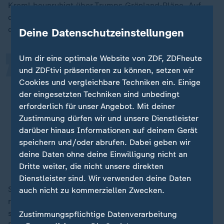
„
Kreml beunruhigt über Trumps Grönland-Pläne. Auf
dem Arktis-Forum im März warnte Wladimir Putin vor
den Expansionsplänen.
Deine Datenschutzeinstellungen
Um dir eine optimale Website von ZDF, ZDFheute
Uns beunruhigt die Tatsache, dass
und ZDFtivi präsentieren zu können, setzen wir
die NATO-Staaten den hohen Norden
Cookies und vergleichbare Techniken ein. Einige
der eingesetzten Techniken sind unbedingt
immer häufiger als mögliches
erforderlich für unser Angebot. Mit deiner
Konfliktgebiet betrachten. Sie üben
Zustimmung dürfen wir und unsere Dienstleister
dort den Einsatz von Truppen unter
darüber hinaus Informationen auf deinem Gerät
diesen Bedingungen.
speichern und/oder abrufen. Dabei geben wir
deine Daten ohne deine Einwilligung nicht an
Wladimir Putin, Präsident Russland
Dritte weiter, die nicht unsere direkten
Dienstleister sind. Wir verwenden deine Daten
Seit Jahren ist die Arktis ein zentraler Baustein der
auch nicht zu kommerziellen Zwecken.
russischen Machtpolitik. Schon 2019 stellte Putin
seine Strategie bis 2035 vor. Es geht um die
Zustimmungspflichtige Datenverarbeitung