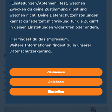
"Einstellungen/Ablehnen" fest, welchen
großes Interesse an den Rohstoffen in der Arktis.
Zwecken du deine Zustimmung gibst und
Das Gebiet wird zum Spielball zwischen den
welchen nicht. Deine Datenschutzeinstellungen
Großmächten.
kannst du jederzeit mit Wirkung für die Zukunft
von Armin Coerper
in deinen Einstellungen widerrufen oder ändern.
Video
6:40
Hier findest du das Impressum.
Weitere Informationen findest du in unserer
Datenschutzerklärung.
Massive Arktis-Investitionen nötig
Vor allem die Nord-Handelsroute soll Russland eine
neue globale Machtposition im internationalen Handel
Zustimmen
verschaffen. So könnten Schiffe, die aus Fernost, vor
Ablehnen
allem aus
China
, kommen mit dieser Route Zeit und
Geld sparen. Doch dafür bräuchte es massive
Einstellen
Investitionen in die Infrastruktur.