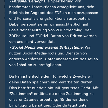
Erschließung von Rohstoffen, wie Öl, Gas und seltene
• Personalisierung:
Die Speicherung von
Erden, um neue lukrative Schiffsroute durch das immer
bestimmten Interaktionen ermöglicht uns, dein
öfter eisfreie Polarmeer und den Aufbau neuer
Erlebnis im Angebot des ZDF an dich anzupassen
militärischer Stützpunkte.
und Personalisierungsfunktionen anzubieten.
Dabei personalisieren wir ausschließlich auf
Basis deiner Nutzung von ZDF Streaming, der
ZDFheute und ZDFtivi. Daten von Dritten werden
von uns nicht verwendet.
• Social Media und externe Drittsysteme:
Wir
nutzen Social-Media-Tools und Dienste von
anderen Anbietern. Unter anderem um das Teilen
von Inhalten zu ermöglichen.
Du kannst entscheiden, für welche Zwecke wir
deine Daten speichern und verarbeiten dürfen.
Dies betrifft nur dein aktuell genutztes Gerät. Mit
Politik | auslandsjournal
"Zustimmen" erklärst du deine Zustimmung zu
Kampf ums Nordmeer
:
unserer Datenverarbeitung, für die wir deine
Einwilligung benötigen. Oder du legst unter
Russland, die USA und China: Sie alle haben