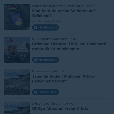
:
Wadephul spricht von "Stationen an Land"
Sind bald deutsche Soldaten auf
Grönland?
von Johannes Lieber
mit Video
2:40
:
US-Ansprüche auf Arktis-Insel
Grönland-Debatte: USA und Dänemark
reden direkt miteinander
mit Video
3:43
:
Lebensweise gefährdet
Tauende Böden: Millionen Arktis-
Bewohner bedroht
mit Video
0:39
:
Industriemüll bedroht Umwelt
Giftige Altlasten in der Arktis