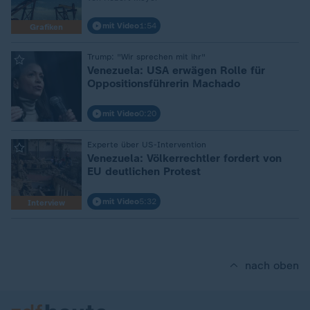
mit Video
1:54
Grafiken
:
Trump: "Wir sprechen mit ihr"
Venezuela: USA erwägen Rolle für
Oppositionsführerin Machado
mit Video
0:20
:
Experte über US-Intervention
Venezuela: Völkerrechtler fordert von
EU deutlichen Protest
mit Video
5:32
Interview
nach oben