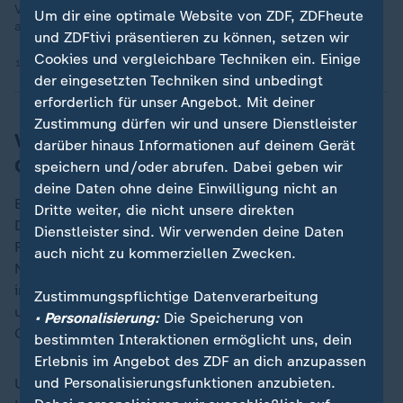
Venezolaner die riskante Rückkehr in ihre Heimat – oft auf
Um dir eine optimale Website von ZDF, ZDFheute
abenteuerlichen Wegen.
und ZDFtivi präsentieren zu können, setzen wir
Cookies und vergleichbare Techniken ein. Einige
14.01.2026 | 6:46 min
der eingesetzten Techniken sind unbedingt
erforderlich für unser Angebot. Mit deiner
Zustimmung dürfen wir und unsere Dienstleister
Von der Haftanstalt zum
darüber hinaus Informationen auf deinem Gerät
Gemeindezentrum
speichern und/oder abrufen. Dabei geben wir
deine Daten ohne deine Einwilligung nicht an
El Helicoide gilt als Symbol staatlicher Repression.
Dritte weiter, die nicht unsere direkten
Dort sollen Agenten des Geheimdienstes Sebin
Dienstleister sind. Wir verwenden deine Daten
Regierungsgegner misshandelt und gefoltert haben.
auch nicht zu kommerziellen Zwecken.
Nun soll die Einrichtung in Caracas den Angaben nach
in ein Sozial-, Sport-, Kultur- und Einkaufszentrum
Zustimmungspflichtige Datenverarbeitung
umgewandelt werden. Rodríguez sprach von einem
• Personalisierung:
Die Speicherung von
Gemeindezentrum für Polizei und Anwohner.
bestimmten Interaktionen ermöglicht uns, dein
Erlebnis im Angebot des ZDF an dich anzupassen
und Personalisierungsfunktionen anzubieten.
Ursprünglich war der Komplex in den 1950ern als ein