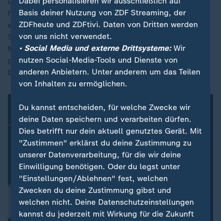
Dabei personalisieren wir ausschließlich auf
Luxus-Einkaufszentrum gebaut worden. Das Projekt
Basis deiner Nutzung von ZDF Streaming, der
hatte jedoch Finanzierungsprobleme und wurde
ZDFheute und ZDFtivi. Daten von Dritten werden
eingestellt. Später wurde es zum Sebin-Hauptquartier.
von uns nicht verwendet.
Seit Wochen fordern Angehörige und
• Social Media und externe Drittsysteme:
Wir
Menschenrechtsorganisationen die Freilassung aller
nutzen Social-Media-Tools und Dienste von
politischen Häftlinge. Laut der Regierung wurden
anderen Anbietern. Unter anderem um das Teilen
bereits mehr als 600 Menschen freigelassen.
von Inhalten zu ermöglichen.
Du kannst entscheiden, für welche Zwecke wir
deine Daten speichern und verarbeiten dürfen.
Dies betrifft nur dein aktuell genutztes Gerät. Mit
"Zustimmen" erklärst du deine Zustimmung zu
unserer Datenverarbeitung, für die wir deine
Einwilligung benötigen. Oder du legst unter
"Einstellungen/Ablehnen" fest, welchen
Zwecken du deine Zustimmung gibst und
welchen nicht. Deine Datenschutzeinstellungen
kannst du jederzeit mit Wirkung für die Zukunft