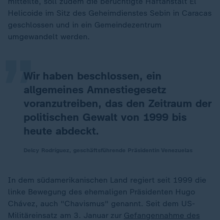
mitteilte, soll zudem die berüchtigte Haftanstalt El
„
Helicoide im Sitz des Geheimdienstes Sebin in Caracas
geschlossen und in ein Gemeindezentrum
umgewandelt werden.
Wir haben beschlossen, ein
allgemeines Amnestiegesetz
voranzutreiben, das den Zeitraum der
politischen Gewalt von 1999 bis
heute abdeckt.
Delcy Rodríguez, geschäftsführende Präsidentin Venezuelas
In dem südamerikanischen Land regiert seit 1999 die
linke Bewegung des ehemaligen Präsidenten Hugo
Chávez, auch "Chavismus" genannt. Seit dem US-
Militäreinsatz am 3. Januar zur
Gefangennahme des