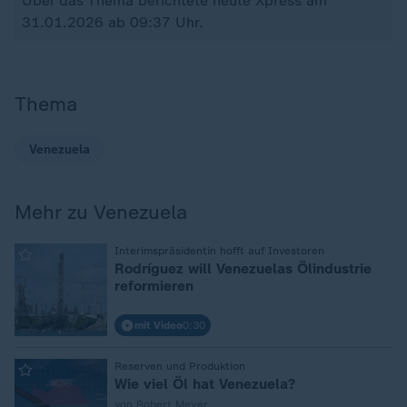
Über das Thema berichtete heute Xpress am
31.01.2026 ab 09:37 Uhr.
Thema
Venezuela
Mehr zu Venezuela
:
Interimspräsidentin hofft auf Investoren
Rodríguez will Venezuelas Ölindustrie
reformieren
mit Video
0:30
:
Reserven und Produktion
Wie viel Öl hat Venezuela?
von Robert Meyer