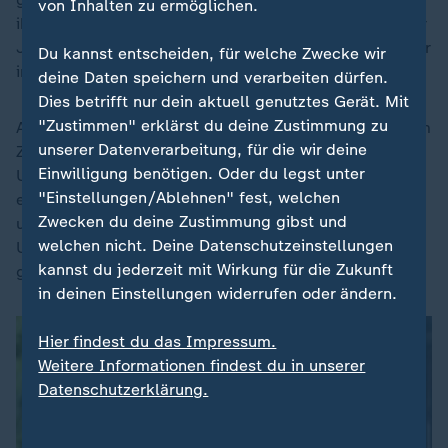
von Inhalten zu ermöglichen.
ihr Vater war ein linker Parteifunktionär, auch ihr Bruder
Jorge Rodríguez bekleidete eine Reihe wichtiger Ämter
Du kannst entscheiden, für welche Zwecke wir
in Maduros Regierung.
deine Daten speichern und verarbeiten dürfen.
Dies betrifft nur dein aktuell genutztes Gerät. Mit
"Zustimmen" erklärst du deine Zustimmung zu
Anders als bei vielen Mitgliedern von Maduros innerem
unserer Datenverarbeitung, für die wir deine
Zirkel liegt gegen die Rodríguez-Geschwister in den
Einwilligung benötigen. Oder du legst unter
USA keine Anklage vor. Vielmehr konnte Rodríguez
"Einstellungen/Ablehnen" fest, welchen
enge Beziehungen zu Republikanern in der Ölindustrie
Zwecken du deine Zustimmung gibst und
und an der Wall Street aufbauen, die einem von den
welchen nicht. Deine Datenschutzeinstellungen
USA geführten Regierungswechsel skeptisch
kannst du jederzeit mit Wirkung für die Zukunft
gegenüberstehen.
in deinen Einstellungen widerrufen oder ändern.
Hier findest du das Impressum.
Weitere Informationen findest du in unserer
Datenschutzerklärung.