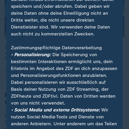
speichern und/oder abrufen. Dabei geben wir
deine Daten ohne deine Einwilligung nicht an
Dritte weiter, die nicht unsere direkten
Dienstleister sind. Wir verwenden deine Daten
auch nicht zu kommerziellen Zwecken.
Zustimmungspflichtige Datenverarbeitung
Venezuelas Präsident Maduro sei zwar außer Landes - doch ob
es wirklich einen Regimewechsel gegeben habe sei ungewiss,
• Personalisierung:
Die Speicherung von
berichtet ZDF-Korrespondent Christoph Röckerath aus Rio.
bestimmten Interaktionen ermöglicht uns, dein
Erlebnis im Angebot des ZDF an dich anzupassen
03.01.2026 | 1:50 min
und Personalisierungsfunktionen anzubieten.
Dabei personalisieren wir ausschließlich auf
Basis deiner Nutzung von ZDF Streaming, der
Rodríguez ist wichtige Figur in
ZDFheute und ZDFtivi. Daten von Dritten werden
Venezuela
von uns nicht verwendet.
• Social Media und externe Drittsysteme:
Wir
Die 56-jährige Juristin hatte als Außenministerin
nutzen Social-Media-Tools und Dienste von
(2014–2017) den konfrontativen Kurs gegen die USA
anderen Anbietern. Unter anderem um das Teilen
geprägt, den sie als Vizepräsidentin fortsetzte. Schon