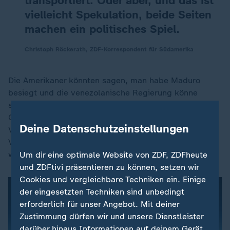
transportiert. Oder aber, und das ist
vielleicht Spekulation, beide Seiten
machen ein politisches Spiel.
Christoph Röckerath, ZDF-Korrespondent für Südamerika
Die Amerikaner könnten sagen, man habe Maduro
besiegt und die venezolanische Regierung könne
sagen, dass sie weiterhin fortbestehe. "Und auf dieser
Grundlage vielleicht dann neue
Deine Datenschutzeinstellungen
Verhandlungsmöglichkeiten aufbauen", so Röckerath.
Verhandlungsmöglichkeiten vor allem beim Thema
wirtschaftliche Zusammenarbeit, Stichwort Öl.
Um dir eine optimale Website von ZDF, ZDFheute
und ZDFtivi präsentieren zu können, setzen wir
Cookies und vergleichbare Techniken ein. Einige
der eingesetzten Techniken sind unbedingt
erforderlich für unser Angebot. Mit deiner
Zustimmung dürfen wir und unsere Dienstleister
darüber hinaus Informationen auf deinem Gerät