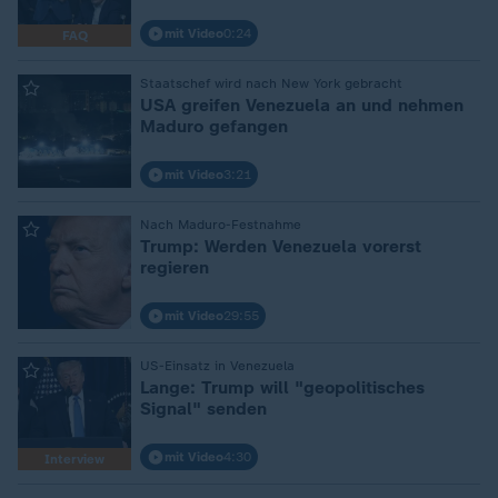
mit Video
0:24
FAQ
:
Staatschef wird nach New York gebracht
USA greifen Venezuela an und nehmen
Maduro gefangen
mit Video
3:21
:
Nach Maduro-Festnahme
Trump: Werden Venezuela vorerst
regieren
mit Video
29:55
:
US-Einsatz in Venezuela
Lange: Trump will "geopolitisches
Signal" senden
mit Video
4:30
Interview