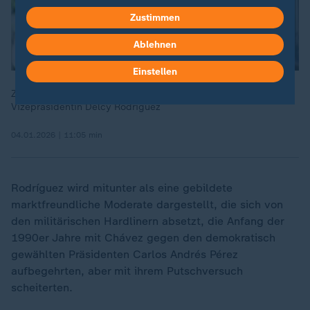
Zustimmen
Ablehnen
Einstellen
ZDF-Korrespondent Christoph Röckerath zu Venezuelas
Vizepräsidentin Delcy Rodríguez
04.01.2026 | 11:05 min
Rodríguez wird mitunter als eine gebildete
marktfreundliche Moderate dargestellt, die sich von
den militärischen Hardlinern absetzt, die Anfang der
1990er Jahre mit Chávez gegen den demokratisch
gewählten Präsidenten Carlos Andrés Pérez
aufbegehrten, aber mit ihrem Putschversuch
scheiterten.