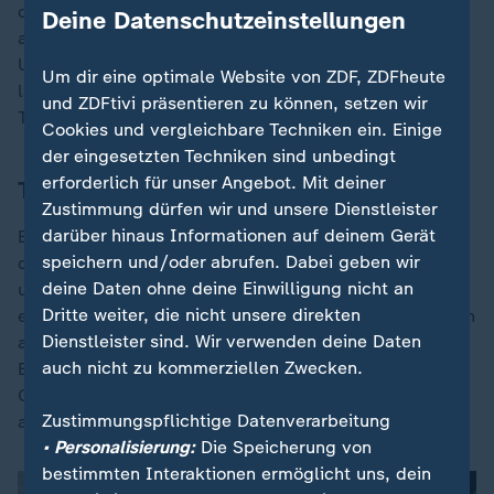
chinesischen KI-Startups MANUS mit Sitz in Singapur
Deine Datenschutzeinstellungen
an den Meta-Konzern und droht ausländischen
Unternehmen nun, die bisher in China produzieren
Um dir eine optimale Website von ZDF, ZDFheute
lassen, mit drakonischen Maßnahmen, wenn sie einen
und ZDFtivi präsentieren zu können, setzen wir
Teil ihrer Fertigung in andere Länder verlagern wollen.
Cookies und vergleichbare Techniken ein. Einige
der eingesetzten Techniken sind unbedingt
erforderlich für unser Angebot. Mit deiner
Taiwan dürfte zentrale Rolle spielen
Zustimmung dürfen wir und unsere Dienstleister
darüber hinaus Informationen auf deinem Gerät
Experten in den Thinktanks in Washington notieren all
speichern und/oder abrufen. Dabei geben wir
das mit großer Sorge, weil die Vereinigten Staaten
deine Daten ohne deine Einwilligung nicht an
unter Trump als schwach wahrgenommen werden. Sie
Dritte weiter, die nicht unsere direkten
erwarten keine großen Zugeständnisse von Xi, fürchten
Dienstleister sind. Wir verwenden deine Daten
aber, dass der amerikanische Präsident unter dem
auch nicht zu kommerziellen Zwecken.
Eindruck eines prunkvollen Empfangs von
Grundprinzipien der amerikanischen Ostasienpolitik
Zustimmungspflichtige Datenverarbeitung
abweichen könnte.
• Personalisierung:
Die Speicherung von
bestimmten Interaktionen ermöglicht uns, dein