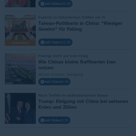
mit Video
20:59
:
Experte zu historischem Treffen mit Xi
Taiwan-Politikerin in China: "Riesiger
Gewinn" für Peking
mit Video
12:30
Interview
:
Pekings Sicht auf Iran-Krieg
Wie Chinas kleine Raffinerien Iran
nutzen
Miriam Steimer, Dongying
mit Video
6:36
:
Nach Treffen im südkoreanischen Busan
Trump: Einigung mit China bei seltenen
Erden und Zöllen
mit Video
1:35