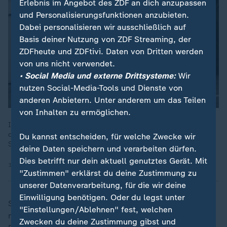
Erlebnis im Angebot des ZDF an dich anzupassen
und Personalisierungsfunktionen anzubieten.
Dabei personalisieren wir ausschließlich auf
Basis deiner Nutzung von ZDF Streaming, der
ZDFheute und ZDFtivi. Daten von Dritten werden
von uns nicht verwendet.
• Social Media und externe Drittsysteme:
Wir
nutzen Social-Media-Tools und Dienste von
anderen Anbietern. Unter anderem um das Teilen
von Inhalten zu ermöglichen.
In Taiwan bereiten sich Privatpersonen auf den Tag X vor, an
dem China das Land überfallen könnte. Sie üben Schießen mit
Du kannst entscheiden, für welche Zwecke wir
Softair-Gewehren und Erste Hilfe. Haku ist eine von ihnen.
deine Daten speichern und verarbeiten dürfen.
Dies betrifft nur dein aktuell genutztes Gerät. Mit
11.05.2026 | 1:35 min
"Zustimmen" erklärst du deine Zustimmung zu
unserer Datenverarbeitung, für die wir deine
Einwilligung benötigen. Oder du legst unter
Sollte Trump den bereits zugesagten Verkauf von
"Einstellungen/Ablehnen" fest, welchen
modernsten Waffen in Höhe von rund 13 Milliarden
Zwecken du deine Zustimmung gibst und