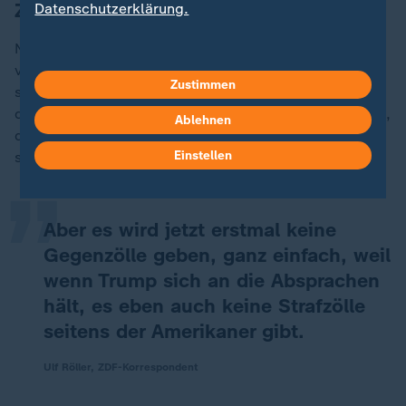
Zweifel an Trumps Verlässlichkeit
Datenschutzerklärung.
Nach Einschätzung von Ulf Röller, ZDF-Korrespondent
vor Ort in Davos, werde man bei dem Sondergipfel
Zustimmen
schon darüber sprechen, "was passiert, wenn Trump
„
diesen Rahmenvertrag, den er gerade beschlossen hat,
Ablehnen
dann wieder hinterfragt". "Man weiß bei Trump nicht",
Einstellen
so Röller. Und weiter:
Aber es wird jetzt erstmal keine
Gegenzölle geben, ganz einfach, weil
wenn Trump sich an die Absprachen
hält, es eben auch keine Strafzölle
seitens der Amerikaner gibt.
Ulf Röller, ZDF-Korrespondent