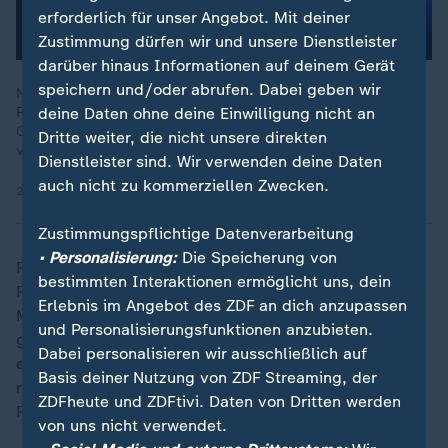
erforderlich für unser Angebot. Mit deiner
Zustimmung dürfen wir und unsere Dienstleister
darüber hinaus Informationen auf deinem Gerät
speichern und/oder abrufen. Dabei geben wir
Nach Trumps Rede in Davos gibt es Bewegung: Der US-
Präsident spricht von ersten Schritten zu einem möglichen
deine Daten ohne deine Einwilligung nicht an
Grönland-Deal. Ein überraschendes Signal nach einem Tag
Dritte weiter, die nicht unsere direkten
voller Kritik an Europa.
Dienstleister sind. Wir verwenden deine Daten
auch nicht zu kommerziellen Zwecken.
22.01.2026 | 2:39 min
Zustimmungspflichtige Datenverarbeitung
• Personalisierung:
Die Speicherung von
Rutte sagte dem US-Sender Fox News, man sei am
bestimmten Interaktionen ermöglicht uns, dein
Rande des Weltwirtschaftsforums in Davos am
Erlebnis im Angebot des ZDF an dich anzupassen
Mittwoch übereingekommen, dass die Arktisregion
und Personalisierungsfunktionen anzubieten.
gemeinsam geschützt werden müsse. Er halte das für
Dabei personalisieren wir ausschließlich auf
ein "sehr gutes Ergebnis" und schob nach: "Es gibt
Basis deiner Nutzung von ZDF Streaming, der
noch viel zu tun." Weitere Details zu dem
ZDFheute und ZDFtivi. Daten von Dritten werden
Rahmenvertrag blieben zunächst unklar.
von uns nicht verwendet.