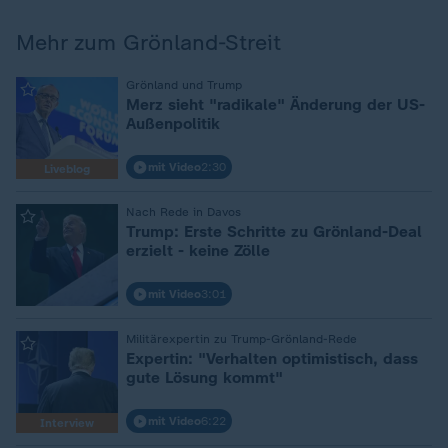
Mehr zum Grönland-Streit
:
Grönland und Trump
Merz sieht "radikale" Änderung der US-
Außenpolitik
mit Video
2:30
Liveblog
:
Nach Rede in Davos
Trump: Erste Schritte zu Grönland-Deal
erzielt - keine Zölle
mit Video
3:01
:
Militärexpertin zu Trump-Grönland-Rede
Expertin: "Verhalten optimistisch, dass
gute Lösung kommt"
mit Video
6:22
Interview