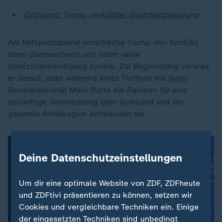
Grönland: Trump verkündet Grundsatzeinigung
Am Mittwochabend entschärfte Trump den Konflikt
dann überraschend und nahm seine
Strafzollankündigung zurück. Zur Begründung verwies
er darauf, dass während eines Treffens mit
Nato
-
Generalsekretär Mark Rutte ein Rahmen für eine
zukünftige Vereinbarung über Grönland und die
gesamte Arktisregion entstanden sei.
Deine Datenschutzeinstellungen
Um dir eine optimale Website von ZDF, ZDFheute
und ZDFtivi präsentieren zu können, setzen wir
Cookies und vergleichbare Techniken ein. Einige
der eingesetzten Techniken sind unbedingt