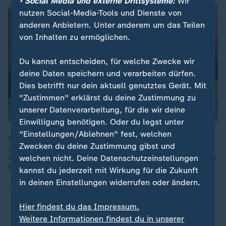
• Social Media und externe Drittsysteme:
Wir
nutzen Social-Media-Tools und Dienste von
anderen Anbietern. Unter anderem um das Teilen
von Inhalten zu ermöglichen.
Du kannst entscheiden, für welche Zwecke wir
deine Daten speichern und verarbeiten dürfen.
Dies betrifft nur dein aktuell genutztes Gerät. Mit
"Zustimmen" erklärst du deine Zustimmung zu
unserer Datenverarbeitung, für die wir deine
Einwilligung benötigen. Oder du legst unter
"Einstellungen/Ablehnen" fest, welchen
Es soll einen Rahmen-Deal zum Grönland-Konflikt geben. "Die
Zwecken du deine Zustimmung gibst und
Lehre für uns ist, dass eine konsequente und selbstbewusste
welchen nicht. Deine Datenschutzeinstellungen
Reaktion einer Umsteuerung auslösen kann" Emily Haber ehem.
Botschafterin in den USA.
kannst du jederzeit mit Wirkung für die Zukunft
in deinen Einstellungen widerrufen oder ändern.
22.01.2026 | 4:38 min
Hier findest du das Impressum.
Weitere Informationen findest du in unserer