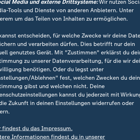
ocial Media und externe Drittsysteme:
Wir nutzen Soci
ia-Tools und Dienste von anderen Anbietern. Unter
erem um das Teilen von Inhalten zu ermöglichen.
kannst entscheiden, für welche Zwecke wir deine Dat
kraine teilen sich eine etwa 600 Kilometer lange Grenze, si
ichern und verarbeiten dürfen. Dies betrifft nur dein
.
uell genutztes Gerät. Mit "Zustimmen" erklärst du dei
timmung zu unserer Datenverarbeitung, für die wir de
willigung benötigen. Oder du legst unter
nstellungen/Ablehnen" fest, welchen Zwecken du dei
timmung gibst und welchen nicht. Deine
 "Schwerwiegende Verletzung des
enschutzeinstellungen kannst du jederzeit mit Wirkun
ts"
 die Zukunft in deinen Einstellungen widerrufen oder
ern.
Außenministerin Oana Toiu sprach von einer "schwe
Völkerrechts". Das Außenministerium bestellte den ru
r findest du das Impressum.
n. Zudem habe Bukarest auf Maßnahmen gedrungen, um
tere Informationen findest du in unserer