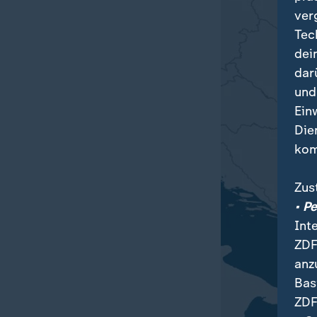
ver
Tec
dei
dar
und
Ein
Die
kom
Zus
• P
Int
ZDF
anz
Bas
ZDF