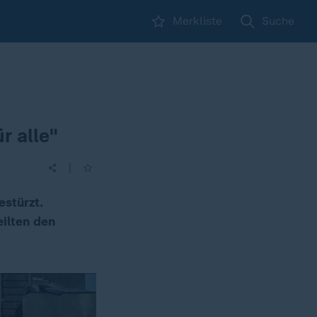
Merkliste
Suche
r alle"
|
estürzt.
eilten den