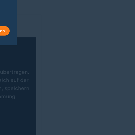
len
 übertragen.
ich auf der
n, speichern
immung