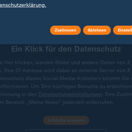
ehrsystemen nach Rumänien zu beschleunigen.
enschutzerklärung.
enministerin Oana Toiu auf X
Zustimmen
Ablehnen
Einstel
Ein Klick für den Datenschutz
e hier klicken, werden Bilder und andere Daten von X
 Ihre IP-Adresse wird dabei an externe Server von X
tenschutz dieses Social Media-Anbieters können Sie s
informieren. Um Ihre künftigen Besuche zu erleichter
stimmung in den
Datenschutzeinstellungen
. Ihre Zust
im Bereich „Meine News“ jederzeit widerrufen.
X-Inhalte anzeigen