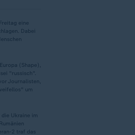
Freitag eine
chlagen. Dabei
Menschen
 Europa (Shape),
sei "russisch".
or Journalisten,
weifellos" um
 die Ukraine im
n Rumänien
ran-2 traf das