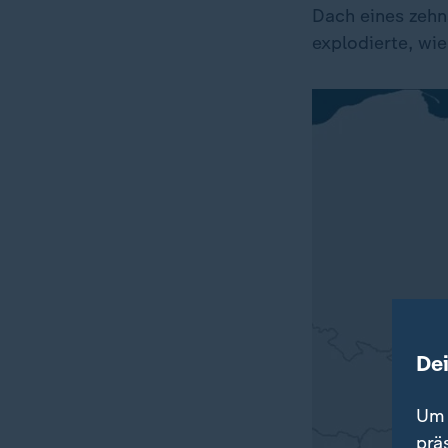
Dach eines zeh
explodierte, wi
De
Um 
prä