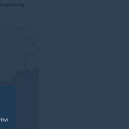
rengladung
tivi