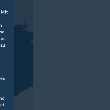
 Mit
n
ine
ten
 zu
des
und
et.