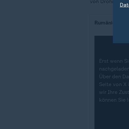
von Drohnenabw
Dat
Rumäniens Auß
Erst wenn Si
nachgeladen.
Über den Da
Seite von X 
wir Ihre Zu
können Sie 