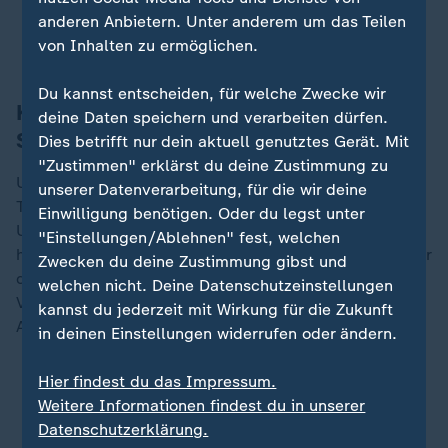
von China zu verringern.
anderen Anbietern. Unter anderem um das Teilen
Claudia Bates, ZDF-Korrespondentin
von Inhalten zu ermöglichen.
Du kannst entscheiden, für welche Zwecke wir
Kiew rückt offenbar von
deine Daten speichern und verarbeiten dürfen.
Sicherheitsgarantien ab
Dies betrifft nur dein aktuell genutztes Gerät. Mit
"Zustimmen" erklärst du deine Zustimmung zu
Um das Abkommen hatte es in den vergangenen
unserer Datenverarbeitung, für die wir deine
Tagen heftigen Streit gegeben, weil Selenskyj eine
Einwilligung benötigen. Oder du legst unter
Unterzeichnung zunächst verweigert hatte. Trump
"Einstellungen/Ablehnen" fest, welchen
hatte auf einem Deal bestanden - als Kompensation für
Zwecken du deine Zustimmung gibst und
die Hilfen Washingtons beim ukrainischen
welchen nicht. Deine Datenschutzeinstellungen
Verteidigungskampf gegen den russischen
kannst du jederzeit mit Wirkung für die Zukunft
Angriffskrieg.
in deinen Einstellungen widerrufen oder ändern.
Hier findest du das Impressum.
Selenskyj: Wollen "starke Beziehungen" zu USA
Weitere Informationen findest du in unserer
ZDF-Korrespondent: "Trump will Zugriff auf
Datenschutzerklärung.
Rohstoffe"