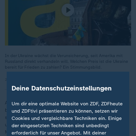
In der Ukraine wächst die Verunsicherung, seit Amerika mit
Russland direkt verhandeln will. Welchen Preis ist die Ukraine
bereit für Frieden zu zahlen? Ein Stimmungsbild.
24.02.2025 | 8:02 min
Deine Datenschutzeinstellungen
Angeboten hatte diesen Rohstoff-Deal vor Monaten
Um dir eine optimale Website von ZDF, ZDFheute
bereits Präsident Selenskyj. "Donald Trump forderte
und ZDFtivi präsentieren zu können, setzen wir
seltene Erden im Wert von 500 Milliarden US-Dollar
Cookies und vergleichbare Techniken ein. Einige
und zwar als Bezahlung für die bereits geleistete
der eingesetzten Techniken sind unbedingt
Militärhilfe, also nicht in Bezug auf zukünftige Hilfe",
erforderlich für unser Angebot. Mit deiner