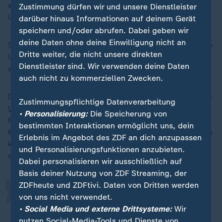
sagt Bates. Das habe Selenskyj abgelehnt. Der
Zustimmung dürfen wir und unsere Dienstleister
Umfang werde nun geringer sein.
darüber hinaus Informationen auf deinem Gerät
speichern und/oder abrufen. Dabei geben wir
deine Daten ohne deine Einwilligung nicht an
Selenskyj seinerseits hatte Sicherheitsgarantien für die
Dritte weiter, die nicht unsere direkten
Ukraine gefordert. "Die soll es nun aber nach dem,
Dienstleister sind. Wir verwenden deine Daten
was wir wissen, im Vertrag nicht geben", so Bates.
auch nicht zu kommerziellen Zwecken.
Die Vorteile eines Rohstoffdeals mit der Ukraine für die
Zustimmungspflichtige Datenverarbeitung
USA
seien klar, erklärt Bates. "US-Sicherheitsberater
• Personalisierung:
Die Speicherung von
Mike Waltz erwähnte das Beispiel einer Aluminium-
„
bestimmten Interaktionen ermöglicht uns, dein
Mine, die den gesamten Jahresbedarf der USA decken
Erlebnis im Angebot des ZDF an dich anzupassen
könnte, wenn Amerika Gelegenheit bekäme, sie zu
und Personalisierungsfunktionen anzubieten.
sanieren."
Dabei personalisieren wir ausschließlich auf
Basis deiner Nutzung von ZDF Streaming, der
ZDFheute und ZDFtivi. Daten von Dritten werden
Die USA versprechen sich von dem
von uns nicht verwendet.
Abkommen auch, die Abhängigkeit
• Social Media und externe Drittsysteme:
Wir
nutzen Social-Media-Tools und Dienste von