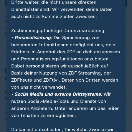
Dritte weiter, die nicht unsere direkten
Dienstleister sind. Wir verwenden deine Daten
auch nicht zu kommerziellen Zwecken.
Putin soll aus Angst vor Attentaten und Putschversuchen viel
Zeit in Bunkern verbringen. Und in Russland wächst der Unmut:
Die Wirtschaft schwächelt, der Krieg gegen die Ukraine zieht
Zustimmungspflichtige Datenverarbeitung
sich hin.
• Personalisierung:
Die Speicherung von
bestimmten Interaktionen ermöglicht uns, dein
07.05.2026 | 41:45 min
Erlebnis im Angebot des ZDF an dich anzupassen
und Personalisierungsfunktionen anzubieten.
Dabei personalisieren wir ausschließlich auf
Drohnenangriff auf Moskauer Hochhaus
Basis deiner Nutzung von ZDF Streaming, der
kein Erfolg für Kiew
ZDFheute und ZDFtivi. Daten von Dritten werden
von uns nicht verwendet.
Ein Drohnenangriff, der zuletzt ein Hochhaus nahe dem
• Social Media und externe Drittsysteme:
Wir
Kreml traf, wertet Gressel nicht als Erfolgsmeldung für
nutzen Social-Media-Tools und Dienste von
die Ukraine. Die Drohne sei durch russische
anderen Anbietern. Unter anderem um das Teilen
elektronische Kampfführung gestört worden und sei
von Inhalten zu ermöglichen.
"blind durch die Gegend" geflogen. Eigentliches Ziel
sei ein Rüstungsunternehmen in einem Moskauer Vorort
Du kannst entscheiden, für welche Zwecke wir