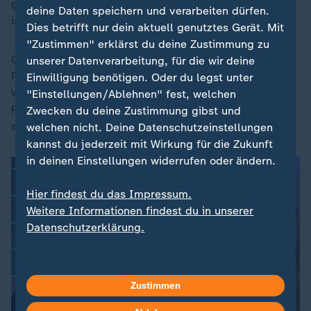
gewesen. Der Vorfall zeige vielmehr, "wie schwierig es
deine Daten speichern und verarbeiten dürfen.
ist, in Moskau durchzukommen."
Dies betrifft nur dein aktuell genutztes Gerät. Mit
"Zustimmen" erklärst du deine Zustimmung zu
Gressel betont auch, ein symbolischer Angriff auf die
unserer Datenverarbeitung, für die wir deine
Parade bringe der Ukraine keinen strukturellen Vorteil.
Einwilligung benötigen. Oder du legst unter
Wichtiger sei es, russische Produktionskapazitäten für
"Einstellungen/Ablehnen" fest, welchen
Raketen und Munition zu zerstören - "bevor sie
Zwecken du deine Zustimmung gibst und
abgefeuert wurden".
welchen nicht. Deine Datenschutzeinstellungen
kannst du jederzeit mit Wirkung für die Zukunft
in deinen Einstellungen widerrufen oder ändern.
Hier findest du das Impressum.
Weitere Informationen findest du in unserer
Datenschutzerklärung.
Zustimmen