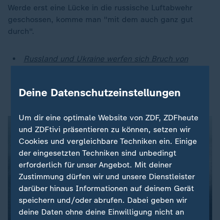
Werde erst eine Lücke in die russische Luftabwehr
geschossen, komme man "mit dem auch ganz gut
durch".
Russland und Ukraine werfen sich Bruch von
Waffenruhe vor
Waffenruhe: Wie Kiews Schachzug Putin in
Deine Datenschutzeinstellungen
Bedrängnis bringt
Um dir eine optimale Website von ZDF, ZDFheute
und ZDFtivi präsentieren zu können, setzen wir
Cookies und vergleichbare Techniken ein. Einige
der eingesetzten Techniken sind unbedingt
erforderlich für unser Angebot. Mit deiner
Zustimmung dürfen wir und unsere Dienstleister
darüber hinaus Informationen auf deinem Gerät
speichern und/oder abrufen. Dabei geben wir
deine Daten ohne deine Einwilligung nicht an