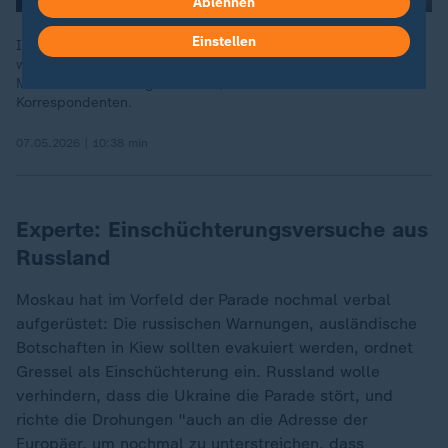
Ablehnen
Einstellen
Im Krieg gegen Russland macht die Ukraine aus ihrer Sicht
wichtige Fortschritte. Welche Folgen das für das
Machtverhältnis insgesamt hat, erklären die ZDF-
Korrespondenten.
07.05.2026 | 10:38 min
Experte: Einschüchterungsversuche aus
Russland
Moskau hat im Vorfeld der Parade nochmal verbal
aufgerüstet: Die russischen Warnungen, ausländische
Botschaften in Kiew sollten evakuiert werden, ordnet
Gressel als Einschüchterung ein. Russland wolle
verhindern, dass die Ukraine die Parade stört, und
richte die Drohungen "auch an die Adresse der
Europäer, um nochmal zu unterstreichen, dass