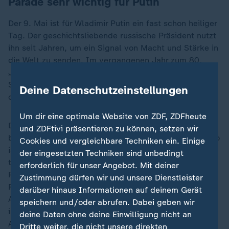
Parade sehr wichtig für Putin
Der 9. Mai ist für Wladimir Putin ein fast schon heiliger
Tag. Der geschichtsliebende russische Präsident nutzt
ihn seit Jahren, um ein Signal von Macht und Stärke in
die Welt zu senden. Im vergangenen Jahr zum
80.
Jahrestag des Sieges über Hitler
waren über 20
Staats- und Regierungschefs in Moskau, unter ihnen
Deine Datenschutzeinstellungen
der chinesische Präsident
Xi Jinping
.
Um dir eine optimale Website von ZDF, ZDFheute
Dieses Jahr ist die Liste weit weniger prominent
und ZDFtivi präsentieren zu können, setzen wir
besetzt. Der slowakische Ministerpräsident Robert Fico
Cookies und vergleichbare Techniken ein. Einige
ist zwar in Moskau, wird aber nicht an der Parade
der eingesetzten Techniken sind unbedingt
teilnehmen. Neben Wladimir Putin sitzen dann der
erforderlich für unser Angebot. Mit deiner
Präsident von Laos, der Sultan von Malaysia und eine
Zustimmung dürfen wir und unsere Dienstleister
Reihe von Präsidenten russischer Vasallenstaaten wie
darüber hinaus Informationen auf deinem Gerät
Abchasien, Südossetien und der Republik Srpska, die
speichern und/oder abrufen. Dabei geben wir
international teilweise nicht mal anerkannt sind.
deine Daten ohne deine Einwilligung nicht an
Außerdem da, wie immer, Alexander Lukaschenko aus
Dritte weiter, die nicht unsere direkten