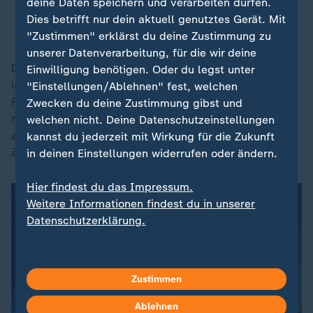
deine Daten speichern und verarbeiten dürfen.
Dies betrifft nur dein aktuell genutztes Gerät. Mit
Abbas Galjamow, Politikwissenschaftler
"Zustimmen" erklärst du deine Zustimmung zu
unserer Datenverarbeitung, für die wir deine
Dass die russischen Geheimdienste und die Armee so
Einwilligung benötigen. Oder du legst unter
in Alarmbereitschaft versetzt wurden, dass 13
"Einstellungen/Ablehnen" fest, welchen
Flughäfen in Russland vorsorglich geschlossen und
Zwecken du deine Zustimmung gibst und
mehrere Paraden in großen Städten gleich ganz
welchen nicht. Deine Datenschutzeinstellungen
abgesagt wurden, sehen nicht wenige Russen als ein
kannst du jederzeit mit Wirkung für die Zukunft
Zeichen der Schwäche.
in deinen Einstellungen widerrufen oder ändern.
Hier findest du das Impressum.
Weitere Informationen findest du in unserer
Datenschutzerklärung.
Zustimmen
Ablehnen