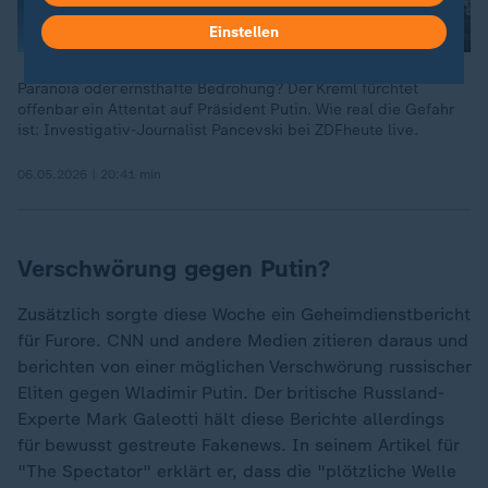
Einstellen
Paranoia oder ernsthafte Bedrohung? Der Kreml fürchtet
offenbar ein Attentat auf Präsident Putin. Wie real die Gefahr
ist: Investigativ-Journalist Pancevski bei ZDFheute live.
06.05.2026 | 20:41 min
Verschwörung gegen Putin?
Zusätzlich sorgte diese Woche ein Geheimdienstbericht
für Furore. CNN und andere Medien zitieren daraus und
berichten von einer möglichen Verschwörung russischer
Eliten gegen Wladimir Putin. Der britische Russland-
Experte Mark Galeotti hält diese Berichte allerdings
für bewusst gestreute Fakenews. In seinem Artikel für
"The Spectator" erklärt er, dass die "plötzliche Welle