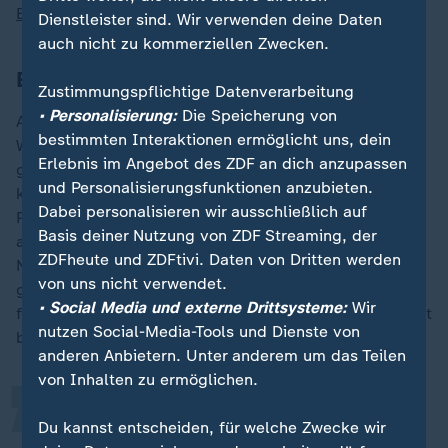
Belarus
.
Dienstleister sind. Wir verwenden deine Daten
auch nicht zu kommerziellen Zwecken.
Experte: Parade ist Desaster für Putin
Zustimmungspflichtige Datenverarbeitung
• Personalisierung:
Die Speicherung von
Abbas Galjamow war früher Redenschreiber von
bestimmten Interaktionen ermöglicht uns, dein
Wladimir Putin und kennt den russischen Machthaber
Erlebnis im Angebot des ZDF an dich anzupassen
gut. Galjamow sagt, die Parade dieses Jahr sei kein
und Personalisierungsfunktionen anzubieten.
kleiner Rückschritt für Putin, sondern ein Desaster.
Dabei personalisieren wir ausschließlich auf
Putin selbst habe über Jahre eine gewisse Erwartung
Basis deiner Nutzung von ZDF Streaming, der
an die Waffenschau geprägt und diese mit seinem
ZDFheute und ZDFtivi. Daten von Dritten werden
Namen verknüpft. "Er selbst ist zu einer Geisel
„
von uns nicht verwendet.
geworden. Die Parade hat lange Zeit für ihn
• Social Media und externe Drittsysteme:
Wir
funktioniert, genau wie das Thema Krieg. Jetzt arbeitet
nutzen Social-Media-Tools und Dienste von
beides gegen ihn", sagt Galjamow.
anderen Anbietern. Unter anderem um das Teilen
von Inhalten zu ermöglichen.
Jedes Problem mit der Parade wird
Du kannst entscheiden, für welche Zwecke wir
zu Putins persönlichem Problem.