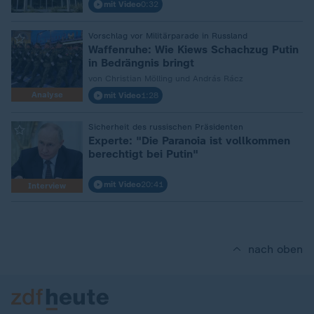
mit Video
0:32
:
Vorschlag vor Militärparade in Russland
Waffenruhe: Wie Kiews Schachzug Putin
in Bedrängnis bringt
von Christian Mölling und András Rácz
Analyse
mit Video
1:28
:
Sicherheit des russischen Präsidenten
Experte: "Die Paranoia ist vollkommen
berechtigt bei Putin"
mit Video
20:41
Interview
nach oben