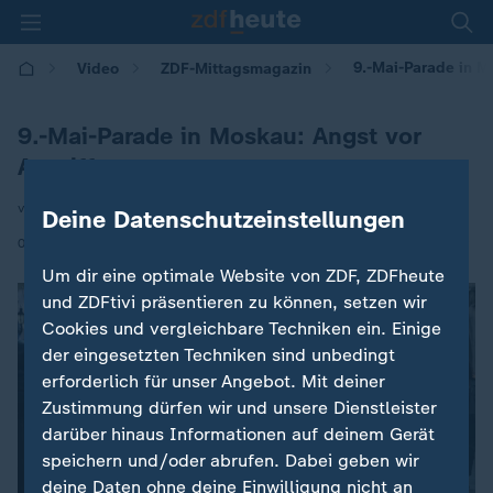
9.-Mai-Parade in M
Video
ZDF-Mittagsmagazin
9.-Mai-Parade in Moskau: Angst vor
Angriffen
von Felix Klauser
Deine Datenschutzeinstellungen
|
08.05.2026 | 12:00
Um dir eine optimale Website von ZDF, ZDFheute
und ZDFtivi präsentieren zu können, setzen wir
Cookies und vergleichbare Techniken ein. Einige
der eingesetzten Techniken sind unbedingt
erforderlich für unser Angebot. Mit deiner
Zustimmung dürfen wir und unsere Dienstleister
darüber hinaus Informationen auf deinem Gerät
speichern und/oder abrufen. Dabei geben wir
deine Daten ohne deine Einwilligung nicht an