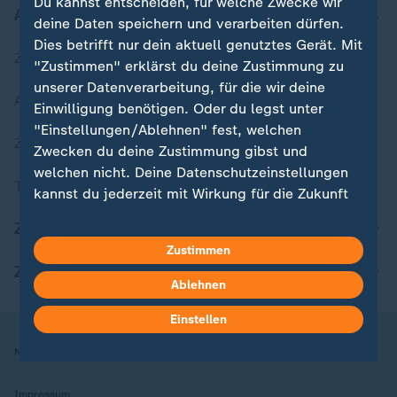
Du kannst entscheiden, für welche Zwecke wir
Aktuell bei ZDFheute
deine Daten speichern und verarbeiten dürfen.
Dies betrifft nur dein aktuell genutztes Gerät. Mit
Zuletzt veröffentlicht
"Zustimmen" erklärst du deine Zustimmung zu
unserer Datenverarbeitung, für die wir deine
Aktuelle Sendungs-Videos
Einwilligung benötigen. Oder du legst unter
"Einstellungen/Ablehnen" fest, welchen
ZDFheute Stories
Zwecken du deine Zustimmung gibst und
welchen nicht. Deine Datenschutzeinstellungen
Themen im Überblick
kannst du jederzeit mit Wirkung für die Zukunft
in deinen Einstellungen widerrufen oder ändern.
ZDFheute Update
Zustimmen
Hier findest du das Impressum.
ZDFheute Apps
Weitere Informationen findest du in unserer
Ablehnen
Datenschutzerklärung.
Einstellen
Nutzungsbedingungen
Datenschutz
Datenschutzeinstellungen
Impressum