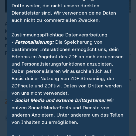
Dritte weiter, die nicht unsere direkten
Dienstleister sind. Wir verwenden deine Daten
auch nicht zu kommerziellen Zwecken.
Am 9. Mai feiert Russland den Tag der Befreiung vom
Nationalsozialismus traditionell mit einer großen
00:16
Zustimmungspflichtige Datenverarbeitung
Militär-Parade. Die Angst vor ukrainischen
• Personalisierung:
Die Speicherung von
Drohnenangriffen ist jedoch groß. Vor den
bestimmten Interaktionen ermöglicht uns, dein
Feierlichkeiten erscheint Moskau wie eine Geisterstadt.
Erlebnis im Angebot des ZDF an dich anzupassen
und Personalisierungsfunktionen anzubieten.
Dabei personalisieren wir ausschließlich auf
Basis deiner Nutzung von ZDF Streaming, der
nach oben
ZDFheute und ZDFtivi. Daten von Dritten werden
von uns nicht verwendet.
• Social Media und externe Drittsysteme:
Wir
nutzen Social-Media-Tools und Dienste von
anderen Anbietern. Unter anderem um das Teilen
von Inhalten zu ermöglichen.