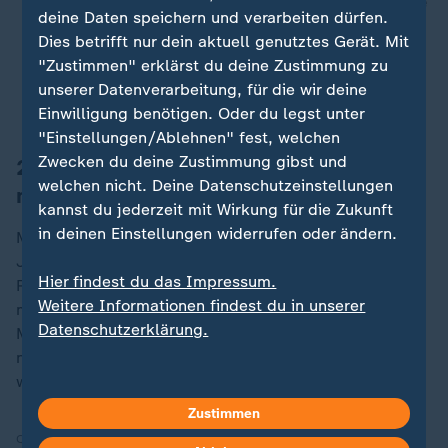
Bremse stehen, wenn es jetzt um die
deine Daten speichern und verarbeiten dürfen.
Lösung der Probleme in der
Dies betrifft nur dein aktuell genutztes Gerät. Mit
Europäischen Union geht.
"Zustimmen" erklärst du deine Zustimmung zu
unserer Datenverarbeitung, für die wir deine
Friedrich Merz, Bundeskanzler
Einwilligung benötigen. Oder du legst unter
"Einstellungen/Ablehnen" fest, welchen
Zwecken du deine Zustimmung gibst und
2025 wieder Regierungskonsultationen
welchen nicht. Deine Datenschutzeinstellungen
mit Italien
kannst du jederzeit mit Wirkung für die Zukunft
in deinen Einstellungen widerrufen oder ändern.
Merz und Meloni vereinbarten, dass es im nächsten
Jahr wieder deutsch-italienische
Hier findest du das Impressum.
Regierungskonsultationen geben soll. Diese Treffen
Weitere Informationen findest du in unserer
mit den Regierungschefs sowie Ministerinnen und
Datenschutzerklärung.
Ministern beider Länder waren im vergangenen Jahr
nach sieben Jahren Pause wieder aufgenommen
worden.
Zustimmen
Quelle:
dpa, AFP