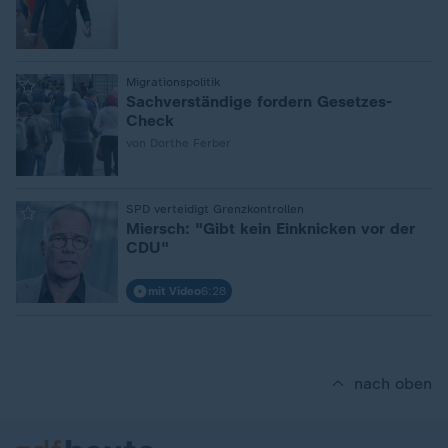
:
Migrationspolitik
Sachverständige fordern Gesetzes-
Check
von Dorthe Ferber
:
SPD verteidigt Grenzkontrollen
Miersch: "Gibt kein Einknicken vor der
CDU"
mit Video
6:28
nach oben