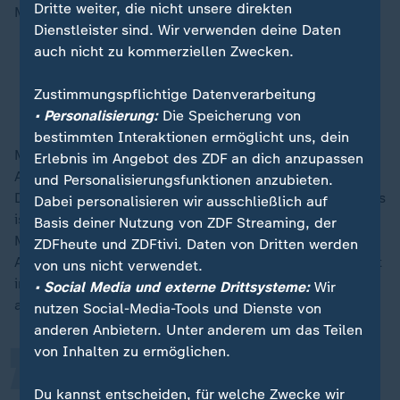
Dritte weiter, die nicht unsere direkten
Modell noch nie funktioniert.
Dienstleister sind. Wir verwenden deine Daten
auch nicht zu kommerziellen Zwecken.
Italien hat abgelehnte Asylbewerber nach
Albanien gebracht
Zustimmungspflichtige Datenverarbeitung
Scheitert Melonis Albanien-Modell?
• Personalisierung:
Die Speicherung von
bestimmten Interaktionen ermöglicht uns, dein
Merz sagte, man werde die Auslagerung von
Erlebnis im Angebot des ZDF an dich anzupassen
Asylverfahren trotz der Erfahrungen in Italien prüfen.
und Personalisierungsfunktionen anzubieten.
Das sei "sicherlich nicht die Lösung des Problems". "Es
Dabei personalisieren wir ausschließlich auf
ist ein Beitrag, um das Problem kleiner zu machen."
Basis deiner Nutzung von ZDF Streaming, der
Merz pochte zudem darauf, die europäische
ZDFheute und ZDFtivi. Daten von Dritten werden
„
Asylreform rasch umzusetzen und die Zusammenarbeit
von uns nicht verwendet.
in der EU bei der Bekämpfung irregulärer Migration
• Social Media und externe Drittsysteme:
Wir
auszuweiten.
nutzen Social-Media-Tools und Dienste von
anderen Anbietern. Unter anderem um das Teilen
von Inhalten zu ermöglichen.
Wir werden nicht mehr auf der
Du kannst entscheiden, für welche Zwecke wir