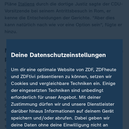
Pläne
Italiens
durch die dortige Justiz sagte der CDU-
Vorsitzende bei seinem Antrittsbesuch in Rom, er
kenne die Entscheidungen der Gerichte. "Aber dies
kann natürlich nach wie vor eine Option sein", fügte er
hinzu.
Merz will Auslagerung der Asylverfahren
Deine Datenschutzeinstellungen
prüfen lassen
Um dir eine optimale Website von ZDF, ZDFheute
Die Koalition in Rom aus drei rechten und
und ZDFtivi präsentieren zu können, setzen wir
konservativen Parteien will Asylverfahren für im
Cookies und vergleichbare Techniken ein. Einige
Mittelmeer aufgegriffene Migranten in Albanien
der eingesetzten Techniken sind unbedingt
abwickeln, was durch die Justiz jedoch
mehrfach
erforderlich für unser Angebot. Mit deiner
unterbunden
wurde. Derzeit prüft der
Europäische
Zustimmung dürfen wir und unsere Dienstleister
Gerichtshof
, ob ein solcher Umgang mit Migranten mit
darüber hinaus Informationen auf deinem Gerät
europäischem Recht vereinbar ist. Die eigens
speichern und/oder abrufen. Dabei geben wir
errichteten Lager in dem Nicht-EU-Land Albanien
deine Daten ohne deine Einwilligung nicht an
stehen seit Monaten weitgehend leer. Bislang hat das