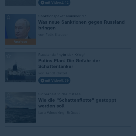
mit Video
1:42
:
Sanktionspaket Nummer 17
Was neue Sanktionen gegen Russland
bringen
von Felix Klauser
Analyse
:
Russlands "hybrider Krieg"
Putins Plan: Die Gefahr der
Schattentanker
von Arndt Ginzel
mit Video
9:39
:
Sicherheit in der Ostsee
Wie die "Schattenflotte" gestoppt
werden soll
Lara Wiedeking, Brüssel