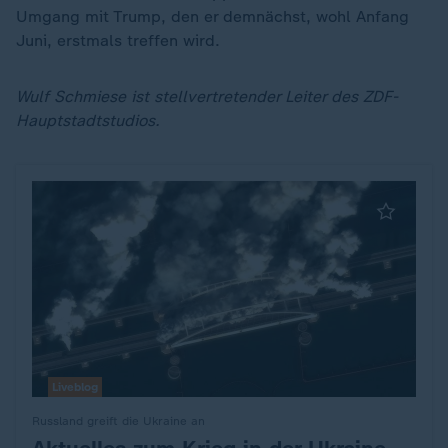
Umgang mit Trump, den er demnächst, wohl Anfang
Juni, erstmals treffen wird.
Wulf Schmiese ist stellvertretender Leiter des ZDF-
Hauptstadtstudios.
Liveblog
Russland greift die Ukraine an
: