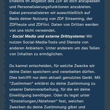
Erlebnis im Angebot des ZDF an dich anzupassen
sind eine Gefahr für die Natur. Jedes ist zudem eine
und Personalisierungsfunktionen anzubieten.
Gefahr für die Welt, weil Putin mit diesem Gut seinen
Dabei personalisieren wir ausschließlich auf
Krieg gegen die Ukraine fortlaufend finanziert.
Basis deiner Nutzung von ZDF Streaming, der
ZDFheute und ZDFtivi. Daten von Dritten werden
Warum Putins Schattenflotte gefährlicher wird
von uns nicht verwendet.
• Social Media und externe Drittsysteme:
Wir
Wie nebenbei greift Russland mutmaßlich mit diesen
nutzen Social-Media-Tools und Dienste von
Schiffen auch Europas Infrastruktur an. Anker zerrissen
anderen Anbietern. Unter anderem um das Teilen
Strom- und Datenkabel, wie Finnland festgestellt hat.
von Inhalten zu ermöglichen.
Das Gastgeberland versucht ohnehin das aggressive
Nachbarland entlang seiner 1.340 Kilometer langen
Du kannst entscheiden, für welche Zwecke wir
Landgrenze mit Russland genau im Blick zu haben.
deine Daten speichern und verarbeiten dürfen.
Dies betrifft nur dein aktuell genutztes Gerät. Mit
"Zustimmen" erklärst du deine Zustimmung zu
Tipps für Merz' Treffen mit Trump?
unserer Datenverarbeitung, für die wir deine
Einwilligung benötigen. Oder du legst unter
Da sich Merz mit Abendessen und Übernachtung
"Einstellungen/Ablehnen" fest, welchen
ungewöhnlich viel Zeit für diese Reise nimmt, kann er
Zwecken du deine Zustimmung gibst und
auch über Wirtschaft sprechen, konkret: mehr