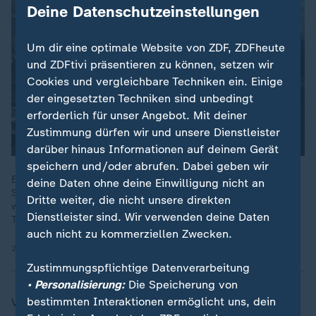
Deine Datenschutzeinstellungen
Um dir eine optimale Website von ZDF, ZDFheute
und ZDFtivi präsentieren zu können, setzen wir
Cookies und vergleichbare Techniken ein. Einige
der eingesetzten Techniken sind unbedingt
erforderlich für unser Angebot. Mit deiner
Zustimmung dürfen wir und unsere Dienstleister
darüber hinaus Informationen auf deinem Gerät
speichern und/oder abrufen. Dabei geben wir
Ein multinationaler Nato-Verband sorgt in der Ostsee für die
deine Daten ohne deine Einwilligung nicht an
Sicherheit der Infrastruktur am Meeresboden. Eingesetzt
Dritte weiter, die nicht unsere direkten
werden ferngesteuerte Tauchroboter, Ultraschallbilder und
Dienstleister sind. Wir verwenden deine Daten
Taucher.
auch nicht zu kommerziellen Zwecken.
28.01.2025 | 2:07 min
Zustimmungspflichtige Datenverarbeitung
• Personalisierung:
Die Speicherung von
bestimmten Interaktionen ermöglicht uns, dein
Viele dieser Schrottschiffe mit 100.000 Tonnen Rohöl