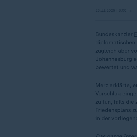
23.11.2025 | 8:00 min
Bundeskanzler
F
diplomatischen 
zugleich aber v
Johannesburg er
bewertet und wa
Merz erklärte, 
Vorschlag einge
zu tun, falls d
Friedensplans z
in der vorliege
Das ganze Inter