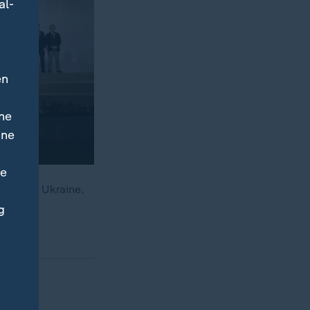
al-
en
ne
ine
ne
für die Ukraine.
g