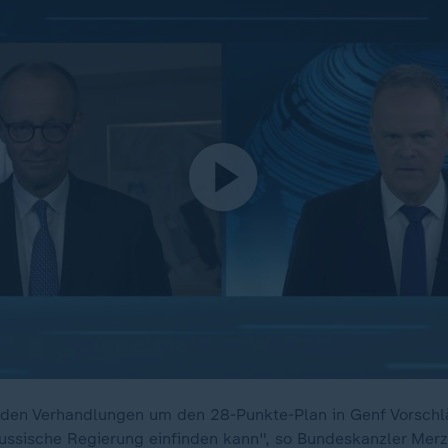
i den Verhandlungen um den 28-Punkte-Plan in Genf Vorschl
 russische Regierung einfinden kann", so Bundeskanzler Merz