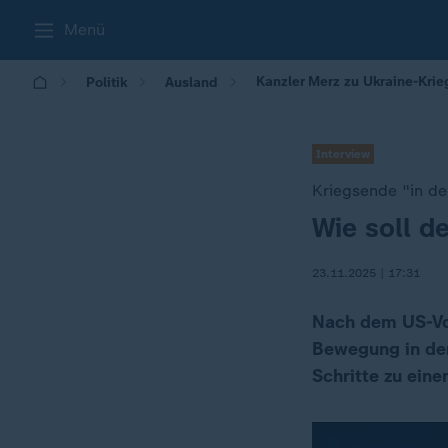
Menü
Kanzler Merz zu Ukraine-Kri
Politik
Ausland
Interview
Kriegsende "in d
Wie soll d
:
23.11.2025 | 17:31
Nach dem US-Vor
Bewegung in den
Schritte zu eine