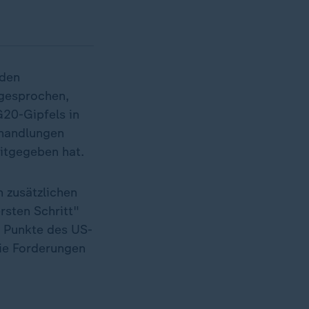
 den
 gesprochen,
20-Gipfels in
rhandlungen
itgegeben hat.
n zusätzlichen
rsten Schritt"
e Punkte des US-
die Forderungen