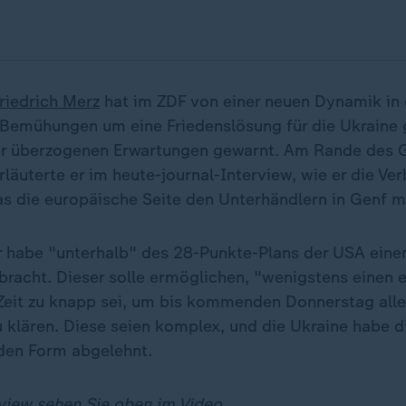
riedrich Merz
hat im ZDF von einer neuen Dynamik in
Bemühungen um eine Friedenslösung für die Ukraine
or überzogenen Erwartungen gewarnt. Am Rande des G
läuterte er im heute-journal-Interview, wie er die Ve
s die europäische Seite den Unterhändlern in Genf m
er habe "unterhalb" des 28-Punkte-Plans der USA eine
bracht. Dieser solle ermöglichen, "wenigstens einen e
ie Zeit zu knapp sei, um bis kommenden Donnerstag all
u klären. Diese seien komplex, und die Ukraine habe 
nden Form abgelehnt.
view sehen Sie oben im Video.