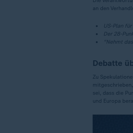
Die Verantwortu
an den Verhandl
US-Plan für
Der 28-Pun
"Nehmt das
Debatte üb
Zu Spekulatione
mitgeschrieben,
sei, dass die P
und Europa ber