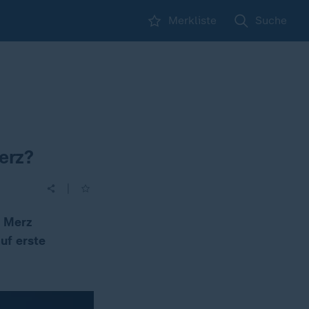
Merkliste
Suche
erz?
|
h Merz
uf erste