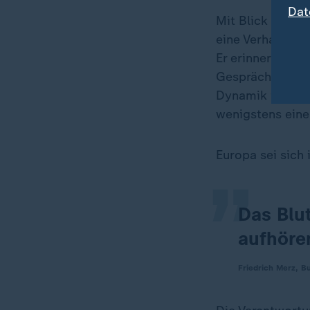
Dat
Mit Blick auf da
eine Verhandlung
Er erinnerte an
Gesprächen in A
Dynamik in die
„
wenigstens einen
Europa sei sich 
Das Blu
aufhöre
Friedrich Merz, B