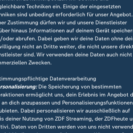
gleichbare Techniken ein. Einige der eingesetzten
sort Genf weckt die Vermutung, dass auch Russland 
hniken sind unbedingt erforderlich für unser Angebot.
eilnehmen könnte: Merz erklärt dazu, die Schweiz sei 
ner Zustimmung dürfen wir und unsere Dienstleister
ichbar" und habe eine "gute Tradition als Standort fü
über hinaus Informationen auf deinem Gerät speicher
/oder abrufen. Dabei geben wir deine Daten ohne de
willigung nicht an Dritte weiter, die nicht unsere direk
fs darauf hindeute, dass Russland bereits auf irgend
nstleister sind. Wir verwenden deine Daten auch nicht
 wollte er nicht bewerten: Das sei "im Augenblick zu
merziellen Zwecken.
ffentlich sagen zu können".
timmungspflichtige Datenverarbeitung
ersonalisierung:
Die Speicherung von bestimmten
eraktionen ermöglicht uns, dein Erlebnis im Angebot 
 an dich anzupassen und Personalisierungsfunktionen
ubieten. Dabei personalisieren wir ausschließlich auf
is deiner Nutzung von ZDF Streaming, der ZDFheute 
tivi. Daten von Dritten werden von uns nicht verwend