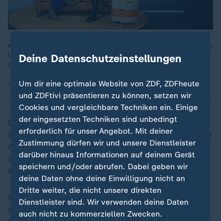
Keine Militärhilfen mehr, keine Geheimdienstinformationen: Die
USA stoppen ihre Ukraine-Unterstützung. Welche Folgen hat
Deine Datenschutzeinstellungen
das für uns? Das Thema im heute journal - der Podcast.
Um dir eine optimale Website von ZDF, ZDFheute
07.03.2025 | 39:43 min
und ZDFtivi präsentieren zu können, setzen wir
Cookies und vergleichbare Techniken ein. Einige
der eingesetzten Techniken sind unbedingt
Die ukrainische Luftverteidigung ist also nach wie vor
erforderlich für unser Angebot. Mit deiner
in der Lage, die meisten der ankommenden Drohnen zu
Zustimmung dürfen wir und unsere Dienstleister
neutralisieren, ohne dass die Effizienz signifikant
darüber hinaus Informationen auf deinem Gerät
abnimmt. Die Ukraine ist auch in der Lage,
speichern und/oder abrufen. Dabei geben wir
ankommende Marschflugkörper abzuschießen.
deine Daten ohne deine Einwilligung nicht an
Dritte weiter, die nicht unsere direkten
Interessanterweise hat die Ukraine in dieser Woche
Dienstleister sind. Wir verwenden deine Daten
zum ersten Mal Videoaufnahmen eines Mirage-2000-
auch nicht zu kommerziellen Zwecken.