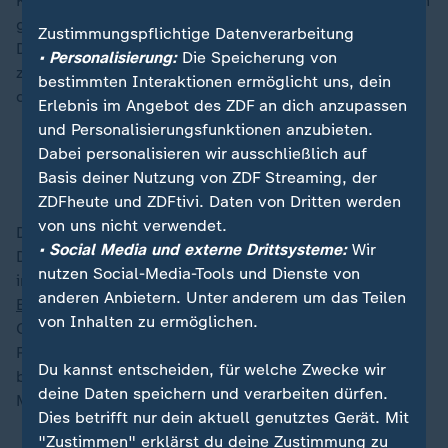
Kampfflugzeugs aus französischer Produktion in Aktion
gezeigt, das russische Marschflugkörper bekämpft.
Zustimmungspflichtige Datenverarbeitung
Dies bestätigt, dass die ukrainische Luftwaffe bereits
• Personalisierung:
Die Speicherung von
zwei westliche Kampfflugzeugtypen einsetzt, nämlich
bestimmten Interaktionen ermöglicht uns, dein
die F-16 und die Mirage 2000.
Erlebnis im Angebot des ZDF an dich anzupassen
und Personalisierungsfunktionen anzubieten.
Kampfjets aus Frankreich: Kiews Hoffnung auf
Dabei personalisieren wir ausschließlich auf
mehr Kontrolle in der Luft
Basis deiner Nutzung von ZDF Streaming, der
ZDFheute und ZDFtivi. Daten von Dritten werden
von uns nicht verwendet.
Dennoch entstanden Lücken in der Luftverteidigung.
• Social Media und externe Drittsysteme:
Wir
Diese nutzte Russland und führte umfangreiche und
nutzen Social-Media-Tools und Dienste von
intensive
Luftangriffe gegen die ukrainische
anderen Anbietern. Unter anderem um das Teilen
Energieinfrastruktur
und auch gegen zivile Ziele durch.
von Inhalten zu ermöglichen.
Odessa wurde dreimal getroffen, ebenso wie Krywyj
Rih und mehrere andere Städte. In Dobropillja wurden
Du kannst entscheiden, für welche Zwecke wir
bei einem russischen Angriff auf ein Wohnviertel am 7.
deine Daten speichern und verarbeiten dürfen.
März elf Menschen getötet und weitere 47 verwundet.
Dies betrifft nur dein aktuell genutztes Gerät. Mit
"Zustimmen" erklärst du deine Zustimmung zu