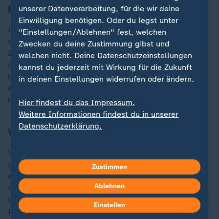
Patriot nicht einsetzbar
unserer Datenverarbeitung, für die wir deine
Einwilligung benötigen. Oder du legst unter
In der Zwischenzeit sind die Patriot-Batterien wegen
"Einstellungen/Ablehnen" fest, welchen
des Fehlens von US-Informationen und
Zwecken du deine Zustimmung gibst und
Zielunterstützung offenbar verstummt. Dadurch war
welchen nicht. Deine Datenschutzeinstellungen
die Ukraine praktisch schutzlos gegen russische
kannst du jederzeit mit Wirkung für die Zukunft
ballistische Raketen: Im Laufe der Woche wurde nur
in deinen Einstellungen widerrufen oder ändern.
eine ballistische Rakete abgeschossen, alle anderen
kamen durch und trafen ihre Ziele.
Hier findest du das Impressum.
Weitere Informationen findest du in unserer
Datenschutzerklärung.
Vermeidbare Verluste
Vor Ort hat der fehlende Zugang zu US-Informationen
den ukrainischen Streitkräften vermeidbare Verluste
Zustimmen
eingebracht. Insbesondere in der Region Kursk und im
Ablehnen
östlichen Donbass gab es Fälle, in denen die
ukrainischen Streitkräfte aufgrund des Fehlens von US-
Einstellen
Informationen nicht über das notwendige