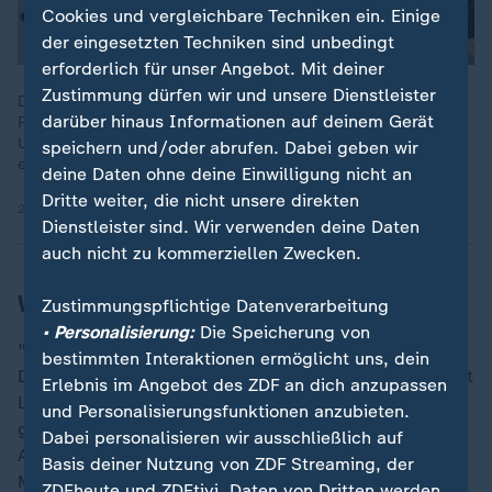
Cookies und vergleichbare Techniken ein. Einige
der eingesetzten Techniken sind unbedingt
erforderlich für unser Angebot. Mit deiner
Zustimmung dürfen wir und unsere Dienstleister
Der britische Regierungschef Starmer hatte Peter Mandelson,
darüber hinaus Informationen auf deinem Gerät
Freund von Sexualstraftäter Epstein, zum Botschafter in den
USA berufen. Bei der Prüfung durch Sicherheitsbehörden war
speichern und/oder abrufen. Dabei geben wir
er durchgefallen.
deine Daten ohne deine Einwilligung nicht an
Dritte weiter, die nicht unsere direkten
21.04.2026 | 2:13 min
Dienstleister sind. Wir verwenden deine Daten
auch nicht zu kommerziellen Zwecken.
Wer will Starmer ablösen?
Zustimmungspflichtige Datenverarbeitung
• Personalisierung:
Die Speicherung von
"Starmer ist angeschlagen, aber schleppt sich weiter.
bestimmten Interaktionen ermöglicht uns, dein
Das riecht nach seinem politischen Ende", kommentiert
Erlebnis im Angebot des ZDF an dich anzupassen
Lucy Fisher von der "Financial Times" heute Morgen
und Personalisierungsfunktionen anzubieten.
gegenüber ZDFheute. Viele bei Labour hoffen jetzt auf
Dabei personalisieren wir ausschließlich auf
Andy Burnham: Beliebter Bürgermeister in Greater
Basis deiner Nutzung von ZDF Streaming, der
Manchester, der aber erst mal mit einer Nachwahl ins
ZDFheute und ZDFtivi. Daten von Dritten werden