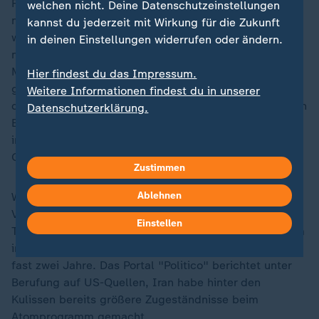
Fragen rund um das iranische Atomprogramm sind
welchen nicht. Deine Datenschutzeinstellungen
nahezu ausgespart. Die Islamische Republik
kannst du jederzeit mit Wirkung für die Zukunft
wiederholt in der Vereinbarung ihre offizielle Position,
in deinen Einstellungen widerrufen oder ändern.
niemals Atomwaffen zu produzieren. Die
Mindestmaßnahme sei eine Verdünnung des
Hier findest du das Impressum.
gelagerten hochangereicherten Urans unter Aufsicht
Weitere Informationen findest du in unserer
der IAEA. Dieser Zusatz war laut CNN in einem früheren
Datenschutzerklärung.
Entwurf, auf den sich US-Präsident Trump und der
iranische Parlamentspräsident Mohammed Bagher
Ghalibaf geeinigt hatten, nicht aufgeführt.
Zustimmen
Ablehnen
Weitere Aspekte sollen in einer endgültigen
Vereinbarung geklärt werden. Der Zeitraum von 60
Einstellen
Tagen erscheint hierbei als knapp. Verhandlungen zum
in Wien geschlossenen Atomdeal von 2015 dauerten
fast zwei Jahre. Das Portal "Politico" berichtet unter
Berufung auf US-Quellen, Iran habe hinter den
Kulissen bereits größere Zugeständnisse beim
Atomprogramm gemacht.