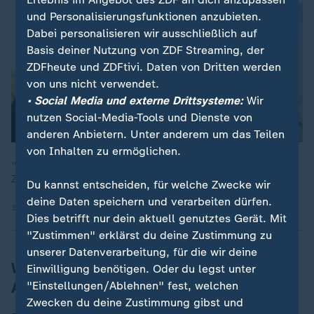
und Personalisierungsfunktionen anzubieten.
Dabei personalisieren wir ausschließlich auf
Basis deiner Nutzung von ZDF Streaming, der
ZDFheute und ZDFtivi. Daten von Dritten werden
von uns nicht verwendet.
• Social Media und externe Drittsysteme:
Wir
nutzen Social-Media-Tools und Dienste von
anderen Anbietern. Unter anderem um das Teilen
von Inhalten zu ermöglichen.
"In Israel wird das Abkommen extrem kritisch gesehen", so
ZDF-Korrespondent Thomas Reichart.
Du kannst entscheiden, für welche Zwecke wir
deine Daten speichern und verarbeiten dürfen.
16.06.2026 | 2:59 min
Dies betrifft nur dein aktuell genutztes Gerät. Mit
"Zustimmen" erklärst du deine Zustimmung zu
unserer Datenverarbeitung, für die wir deine
Wie steht es um das iranische
Einwilligung benötigen. Oder du legst unter
Atomprogramm?
"Einstellungen/Ablehnen" fest, welchen
Zwecken du deine Zustimmung gibst und