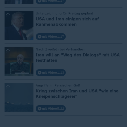
mit Video
1:17
:
Unterzeichnung für Freitag geplant
USA und Iran einigen sich auf
Rahmenabkommen
mit Video
1:17
:
Nach Zweifeln bei Verhandlern
Iran will an "Weg des Dialogs" mit USA
festhalten
mit Video
1:13
:
Angriffe im Persischen Golf
Krieg zwischen Iran und USA "wie eine
Kneipenschlägerei"
mit Video
5:22