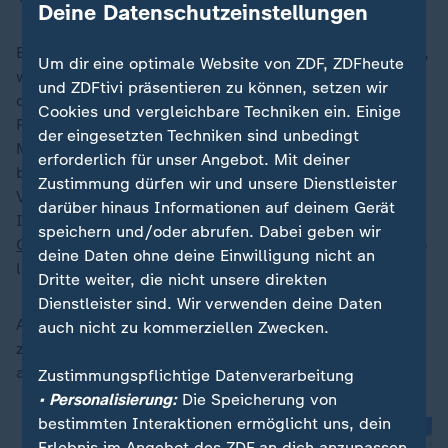
Deine Datenschutzeinstellungen
Es gibt eine Reihe offener Fragen: Was geschieht etwa,
Um dir eine optimale Website von ZDF, ZDFheute
wenn Verbündete der USA oder Irans, wie Israel oder
und ZDFtivi präsentieren zu können, setzen wir
die libanesische Hisbollah, gegen das
Cookies und vergleichbare Techniken ein. Einige
Rahmenabkommen verstoßen? Israels
der eingesetzten Techniken sind unbedingt
Ministerpräsident Benjamin Netanjahu hatte zuvor
erforderlich für unser Angebot. Mit deiner
bereits gesagt, der Kampf gegen Iran und seine
Zustimmung dürfen wir und unsere Dienstleister
Verbündeten in der Region sei nicht abgeschlossen.
darüber hinaus Informationen auf deinem Gerät
Israels Armee werde in "Sicherheitszonen" im
speichern und/oder abrufen. Dabei geben wir
Gazastreifen
, im Südlibanon und in Syrien bleiben, "so
deine Daten ohne deine Einwilligung nicht an
lange wie nötig".
Dritte weiter, die nicht unsere direkten
Dienstleister sind. Wir verwenden deine Daten
Auch die islamistische Hamas im Gazastreifen gehört
auch nicht zu kommerziellen Zwecken.
zu den Verbündeten Irans. Ob die Feuerpause dann
auch für den Gazastreifen gilt, ist unklar.
Zustimmungspflichtige Datenverarbeitung
• Personalisierung:
Die Speicherung von
bestimmten Interaktionen ermöglicht uns, dein
Erlebnis im Angebot des ZDF an dich anzupassen