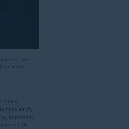
hul (CDU). Die
t zu helfen.
an einem
o nahe sind",
te. Eigentlich
insam am 28.