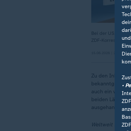
ver
Tec
dei
dar
Bei der USA-Iran-
und
ZDF-Korrespondent
Ein
Die
15.06.2026 | 2:50 min
kom
Zu den Inhalten
Zus
bekanntgegeben.
• P
auch ein wichti
Int
beiden Ländern,
ZDF
ausgehandelt w
anz
Bas
Weltweit löste d
ZDF