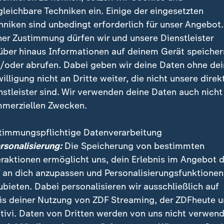
gleichbare Techniken ein. Einige der eingesetzten
hniken sind unbedingt erforderlich für unser Angebot.
ner Zustimmung dürfen wir und unsere Dienstleister
über hinaus Informationen auf deinem Gerät speicher
Vereinbarung gehe es darum, die Gefahr für Irans Nachbarn 
/oder abrufen. Dabei geben wir deine Daten ohne de
 Theveßen in Évian. Aber einen "Regime-Wechsel wird es n
willigung nicht an Dritte weiter, die nicht unsere direk
nstleister sind. Wir verwenden deine Daten auch nicht
merziellen Zwecken.
 der Übereinkunft wurden zunächst keine weiteren Det
timmungspflichtige Datenverarbeitung
 Das Rahmenabkommen ist allerdings nur ein Zwisch
ersonalisierung:
Die Speicherung von bestimmten
ger - weitere wichtige Vereinbarungen in dem Konflikt
eraktionen ermöglicht uns, dein Erlebnis im Angebot 
 etwa zum Atomstreit, sollen im Detail während weit
 an dich anzupassen und Personalisierungsfunktionen
erden.
ubieten. Dabei personalisieren wir ausschließlich auf
is deiner Nutzung von ZDF Streaming, der ZDFheute 
ie Einigung Erleichterung aus, Reaktionen im Überbli
tivi. Daten von Dritten werden von uns nicht verwend