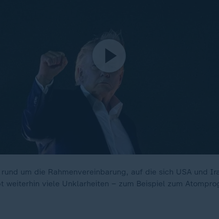
 rund um die Rahmenvereinbarung, auf die sich USA und Ir
t weiterhin viele Unklarheiten – zum Beispiel zum Atompr