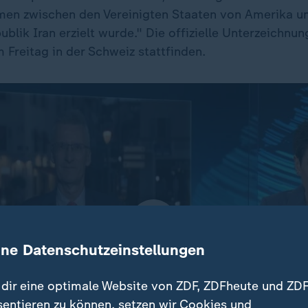
en zwischen den Vereinigten Staaten von Amerika u
blik Iran erzielt wurde." Die offizielle Unterzeichn
 Freitag in der Schweiz stattfinden.
ine Datenschutzeinstellungen
dir eine optimale Website von ZDF, ZDFheute und ZDF
sentieren zu können, setzen wir Cookies und