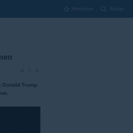
Merkliste
Suche
men
|
t Donald Trump
mus.