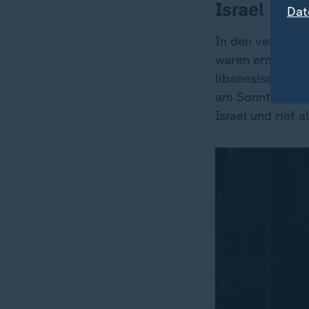
Israel und
Dat
In den vergange
waren erneute g
libanesischen Hi
am Sonntagmitta
Israel und rief a