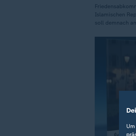
Friedensabkomm
Islamischen Repu
soll demnach am
De
Um 
prä