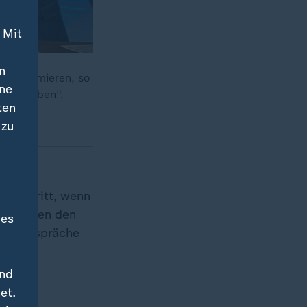
 Mit
n
zu minimieren, so
ine
icht geben".
ten
 zu
ails
enschritt, wenn
 zwischen den
des
erer Gespräche
und
ck:
et.