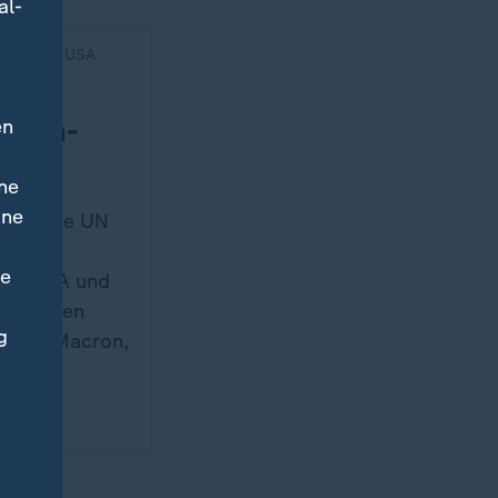
al-
 Iran und USA
 für
 Iran-
en
ne
ine
owie die UN
digte
ne
en USA und
Sanktionen
g
 Merz, Macron,