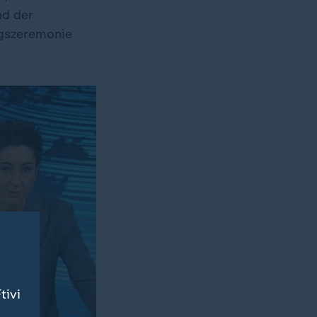
nd der
ungszeremonie
tivi