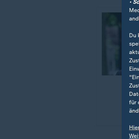
• S
Med
and
Du 
spe
akt
Zus
Ein
"Ei
Zus
Dat
für
änd
Hie
Wei