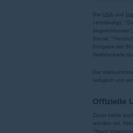
Die
USA
und
Ira
verständigt. "D
abgeschlossen",
Social. "Herzli
Freigabe der St
Seeblockade dur
Der stellvertret
lediglich von ei
Offizielle
Zuvor hatte auch
worden sei. Paki
"Nach intensive