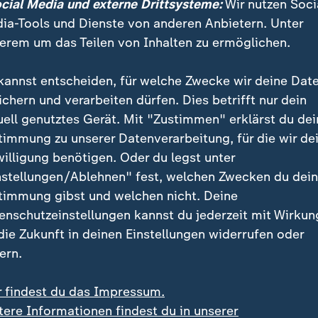
ocial Media und externe Drittsysteme:
Wir nutzen Soci
ia-Tools und Dienste von anderen Anbietern. Unter
Nach Absichtserklärung von
erem um das Teilen von Inhalten zu ermöglichen.
:
Europäer bereit
Aufhebung von
kannst entscheiden, für welche Zwecke wir deine Dat
ichern und verarbeiten dürfen. Dies betrifft nur dein
Sanktionen
uell genutztes Gerät. Mit "Zustimmen" erklärst du dei
timmung zu unserer Datenverarbeitung, für die wir de
Europäische Staaten s
willigung benötigen. Oder du legst unter
begrüßen das angekün
nstellungen/Ablehnen" fest, welchen Zwecken du dei
Abkommen zwischen d
timmung gibst und welchen nicht. Deine
Iran. Man sei bereit, 
enschutzeinstellungen kannst du jederzeit mit Wirkun
aufzuheben, erklärten
 die Zukunft in deinen Einstellungen widerrufen oder
Starmer und Meloni.
ern.
mit Video
1:17
r findest du das Impressum.
tere Informationen findest du in unserer