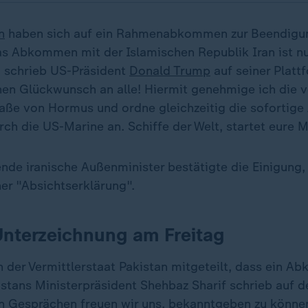
n
haben sich auf ein Rahmenabkommen zur Beendigun
as Abkommen mit der Islamischen Republik Iran ist n
 schrieb US-Präsident
Donald Trump
auf seiner Platt
chen Glückwunsch an alle! Hiermit genehmige ich die v
raße von Hormus und ordne gleichzeitig die sofortige
ch die US-Marine an. Schiffe der Welt, startet eure 
ende iranische Außenminister bestätigte die Einigung,
ner "Absichtserklärung".
 Unterzeichnung am Freitag
 der Vermittlerstaat Pakistan mitgeteilt, dass ein A
stans Ministerpräsident Shehbaz Sharif schrieb auf d
n Gesprächen freuen wir uns, bekanntgeben zu könne