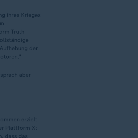
g ihres Krieges
un
form Truth
ollständige
 Aufhebung der
Motoren."
 sprach aber
bkommen erzielt
er Plattform X:
n, dass das