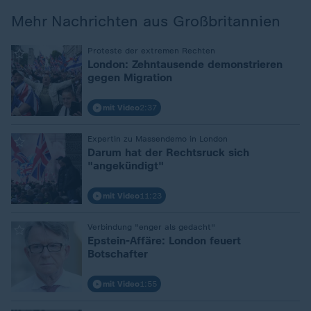
Mehr Nachrichten aus Großbritannien
:
Proteste der extremen Rechten
London: Zehntausende demonstrieren
gegen Migration
mit Video
2:37
:
Expertin zu Massendemo in London
Darum hat der Rechtsruck sich
"angekündigt"
mit Video
11:23
:
Verbindung "enger als gedacht"
Epstein-Affäre: London feuert
Botschafter
mit Video
1:55