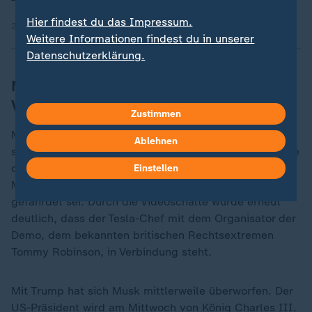
Hier findest du das Impressum.
20.08.2025 | 12:19 min
Weitere Informationen findest du in unserer
Datenschutzerklärung.
Musk-Aussagen haben eine
Vorgeschichte
Zustimmen
Musk hatte die britische Regierung und Öffentlichkeit
Ablehnen
schon in der Vergangenheit attackiert und - ähnlich wie
die Trump-Regierung - kritisiert, dass die
Einstellen
Meinungsfreiheit im Vereinigten Königreich akut
gefährdet sei. Durch die Videoschalte wurde erneut
deutlich, dass der Tesla-Chef mit dem Organisator der
Demo, dem bekannten britischen Rechtsextremen
Tommy Robinson, in Verbindung steht.
Mit Trump hat sich Musk mittlerweile überworfen. Der
US-Präsident wird am Mittwoch von König Charles III.