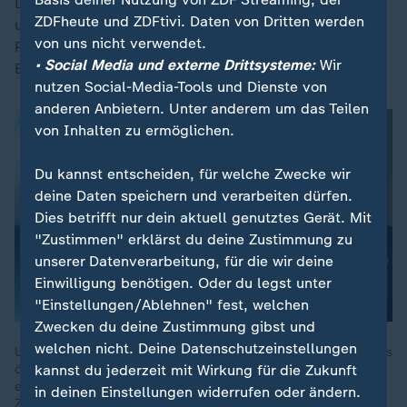
Das Vereinigte Königreich sei ein gerechtes, tolerantes
ZDFheute und ZDFtivi. Daten von Dritten werden
und anständiges Land, sagte der Sprecher des
von uns nicht verwendet.
Premiers. Mit solchen Aussagen werde "Gewalt und
• Social Media und externe Drittsysteme:
Wir
Einschüchterung auf unseren Straßen" provoziert.
nutzen Social-Media-Tools und Dienste von
anderen Anbietern. Unter anderem um das Teilen
von Inhalten zu ermöglichen.
Du kannst entscheiden, für welche Zwecke wir
deine Daten speichern und verarbeiten dürfen.
Dies betrifft nur dein aktuell genutztes Gerät. Mit
"Zustimmen" erklärst du deine Zustimmung zu
unserer Datenverarbeitung, für die wir deine
Einwilligung benötigen. Oder du legst unter
"Einstellungen/Ablehnen" fest, welchen
Zwecken du deine Zustimmung gibst und
welchen nicht. Deine Datenschutzeinstellungen
US-Technologie-Giganten beeinflussen immer größere Teile des
öffentlichen Diskurses. Welche Gefahren davon ausgehen,
kannst du jederzeit mit Wirkung für die Zukunft
erklärte Medienwissenschaftler Martin Andree im August bei
in deinen Einstellungen widerrufen oder ändern.
ZDFheute live.