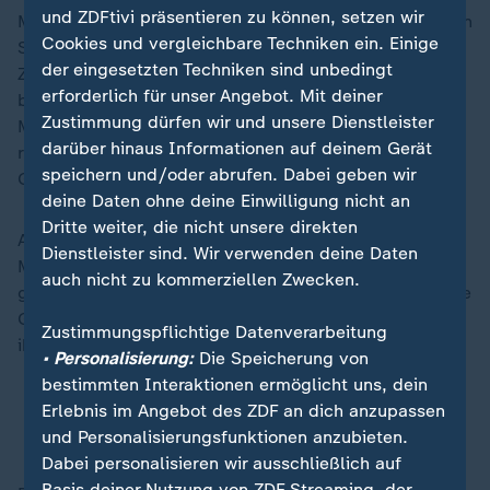
und ZDFtivi präsentieren zu können, setzen wir
Musk war während der Massenkundgebung der rechten
Cookies und vergleichbare Techniken ein. Einige
Szene mit mehr als 100.000 Menschen durch das
der eingesetzten Techniken sind unbedingt
Zentrum Londons per Video zugeschaltet worden. Die
erforderlich für unser Angebot. Mit deiner
britische Öffentlichkeit habe "Angst, ihre
Zustimmung dürfen wir und unsere Dienstleister
Meinungsfreiheit auszuüben", sagte er. Der öffentlich-
darüber hinaus Informationen auf deinem Gerät
rechtliche Rundfunk, die BBC, sei "an der Zerstörung
speichern und/oder abrufen. Dabei geben wir
Großbritanniens mitschuldig".
deine Daten ohne deine Einwilligung nicht an
Dritte weiter, die nicht unsere direkten
Auch Themen wie Migration und den Brexit schnitt
Dienstleister sind. Wir verwenden deine Daten
Musk an. An die Teilnehmer der rechten Demo
auch nicht zu kommerziellen Zwecken.
gerichtet sagte er: "Ob ihr Gewalt wählt oder nicht, die
Gewalt kommt zu euch. Entweder ihr wehrt euch oder
Zustimmungspflichtige Datenverarbeitung
ihr sterbt (...)."
• Personalisierung:
Die Speicherung von
bestimmten Interaktionen ermöglicht uns, dein
London: Zehntausende demonstrieren gegen
Erlebnis im Angebot des ZDF an dich anzupassen
Migration
und Personalisierungsfunktionen anzubieten.
Dabei personalisieren wir ausschließlich auf
Basis deiner Nutzung von ZDF Streaming, der