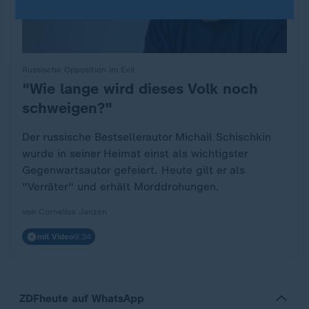
Russische Opposition im Exil
"Wie lange wird dieses Volk noch
:
schweigen?"
Der russische Bestsellerautor Michail Schischkin
wurde in seiner Heimat einst als wichtigster
Gegenwartsautor gefeiert. Heute gilt er als
"Verräter" und erhält Morddrohungen.
von Cornelius Janzen
mit Video
9:34
ZDFheute auf WhatsApp