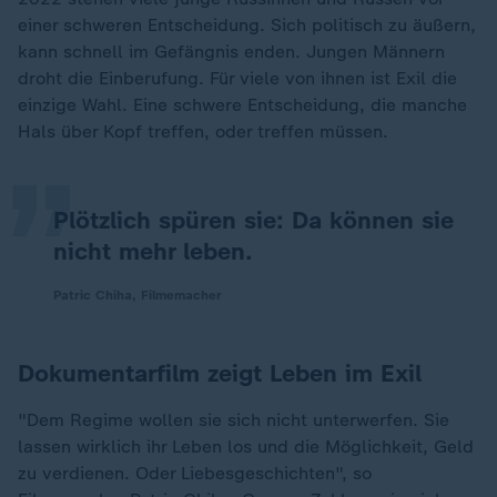
einer schweren Entscheidung. Sich politisch zu äußern,
kann schnell im Gefängnis enden. Jungen Männern
„
droht die Einberufung. Für viele von ihnen ist Exil die
einzige Wahl. Eine schwere Entscheidung, die manche
Hals über Kopf treffen, oder treffen müssen.
Plötzlich spüren sie: Da können sie
nicht mehr leben.
Patric Chiha, Filmemacher
Dokumentarfilm zeigt Leben im Exil
"Dem Regime wollen sie sich nicht unterwerfen. Sie
lassen wirklich ihr Leben los und die Möglichkeit, Geld
zu verdienen. Oder Liebesgeschichten", so