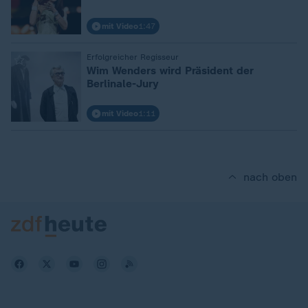
mit Video
1:47
:
Erfolgreicher Regisseur
Wim Wenders wird Präsident der
Berlinale-Jury
mit Video
1:11
nach oben