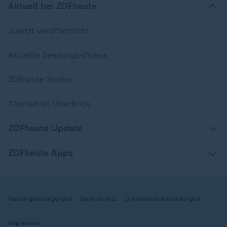
Aktuell bei ZDFheute
Zuletzt veröffentlicht
Aktuelle Sendungs-Videos
ZDFheute Stories
Themen im Überblick
ZDFheute Update
ZDFheute Apps
Nutzungsbedingungen
Datenschutz
Datenschutzeinstellungen
Impressum