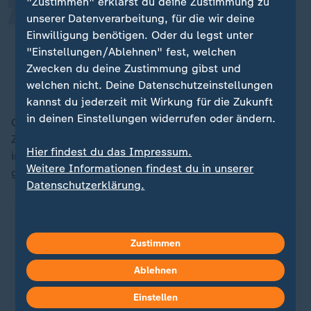
"Zustimmen" erklärst du deine Zustimmung zu
Für mich zeigt der Film die zwei
unserer Datenverarbeitung, für die wir deine
Gefühle, die für mich wichtig waren.
Einwilligung benötigen. Oder du legst unter
Unsicherheit und Freundschaft.
"Einstellungen/Ablehnen" fest, welchen
Zwecken du deine Zustimmung gibst und
Margarita Subatova
welchen nicht. Deine Datenschutzeinstellungen
kannst du jederzeit mit Wirkung für die Zukunft
in deinen Einstellungen widerrufen oder ändern.
Ohne Freundschaft, da sind sich alle einig, wäre diese
Zeit kaum zu überstehen gewesen. Die Freunde wären
Hier findest du das Impressum.
in der Fremde zu einem Ersatz für die Familien
Weitere Informationen findest du in unserer
geworden.
Datenschutzerklärung.
Zustimmen
Ablehnen
Einstellen