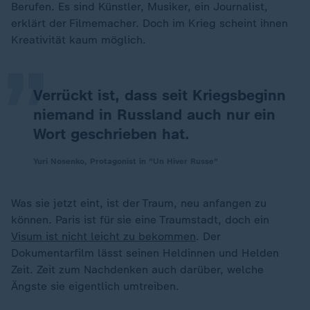
„
Berufen. Es sind Künstler, Musiker, ein Journalist,
erklärt der Filmemacher. Doch im Krieg scheint ihnen
Kreativität kaum möglich.
Verrückt ist, dass seit Kriegsbeginn
niemand in Russland auch nur ein
Wort geschrieben hat.
Yuri Nosenko, Protagonist in "Un Hiver Russe"
Was sie jetzt eint, ist der Traum, neu anfangen zu
können. Paris ist für sie eine Traumstadt, doch ein
Visum ist nicht leicht zu bekommen
. Der
„
Dokumentarfilm lässt seinen Heldinnen und Helden
Zeit. Zeit zum Nachdenken auch darüber, welche
Ängste sie eigentlich umtreiben.