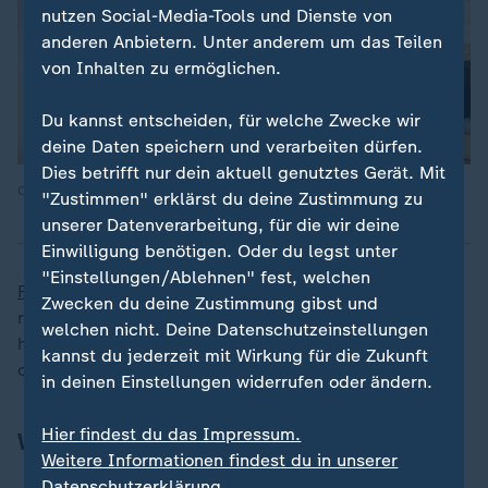
nutzen Social-Media-Tools und Dienste von
anderen Anbietern. Unter anderem um das Teilen
von Inhalten zu ermöglichen.
Du kannst entscheiden, für welche Zwecke wir
deine Daten speichern und verarbeiten dürfen.
Dies betrifft nur dein aktuell genutztes Gerät. Mit
Quelle: ZDF/iStock
"Zustimmen" erklärst du deine Zustimmung zu
unserer Datenverarbeitung, für die wir deine
Einwilligung benötigen. Oder du legst unter
"Einstellungen/Ablehnen" fest, welchen
Frauen als Hauptverdiener
sind in Deutschland immer
Zwecken du deine Zustimmung gibst und
noch eine Seltenheit. Nur in jedem zehnten Haushalt
welchen nicht. Deine Datenschutzeinstellungen
hat die Frau ein höheres Nettoeinkommen als ihr Ehe-
kannst du jederzeit mit Wirkung für die Zukunft
oder Lebenspartner.
in deinen Einstellungen widerrufen oder ändern.
Hier findest du das Impressum.
Weitere Schlagzeilen
Weitere Informationen findest du in unserer
Datenschutzerklärung.
Armutskonferenz in Bremen:
Klimakrise trifft arme