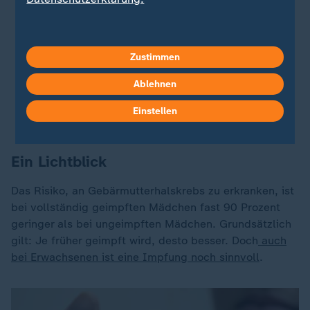
Menschen härter
Nach zwei schweren Atemkrisen:
Sorge um Papst
Franziskus wieder größer
Zustimmen
Wenn Betroffene Eltern werden:
Als Kind
missbraucht, jetzt Mutter
Ablehnen
Eine Frage der Ethik:
Keine Mumien mehr in
Einstellen
spanischen Museen
Ein Lichtblick
Das Risiko, an Gebärmutterhalskrebs zu erkranken, ist
bei vollständig geimpften Mädchen fast 90 Prozent
geringer als bei ungeimpften Mädchen. Grundsätzlich
gilt: Je früher geimpft wird, desto besser. Doch
auch
bei Erwachsenen ist eine Impfung noch sinnvoll
.