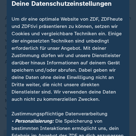
Deine Datenschutzeinstellungen
Am Montagabend hatte der Vatikan von "zwei Episoden
Um dir eine optimale Website von ZDF, ZDFheute
akuter Atemnot" berichtet. Verursacht worden seien
und ZDFtivi präsentieren zu können, setzen wir
die beiden jüngsten Anfälle durch eine Ansammlung
Cookies und vergleichbare Techniken ein. Einige
von Schleim in den Bronchien sowie einen
der eingesetzten Techniken sind unbedingt
Bronchospasmus - eine Verkrampfung der Muskeln der
erforderlich für unser Angebot. Mit deiner
Atemwege, die bereits am vergangenen Freitag eine
Zustimmung dürfen wir und unsere Dienstleister
Atemkrise auslöste.
darüber hinaus Informationen auf deinem Gerät
speichern und/oder abrufen. Dabei geben wir
deine Daten ohne deine Einwilligung nicht an
Zweimal hintereinander war daher eine sogenannte
Dritte weiter, die nicht unsere direkten
Bronchoskopie, also eine Lungenspiegelung, nötig, um
Dienstleister sind. Wir verwenden deine Daten
Sekret abzusaugen. Dazu wird ein Endoskop über
„
auch nicht zu kommerziellen Zwecken.
Mund oder Nase eingeführt und in die Bronchien
vorgeschoben. "Der Heilige Vater blieb zu jeder Zeit
Zustimmungspflichtige Datenverarbeitung
wach, orientiert und kooperativ, betonte der Vatikan.
• Personalisierung:
Die Speicherung von
bestimmten Interaktionen ermöglicht uns, dein
Erlebnis im Angebot des ZDF an dich anzupassen