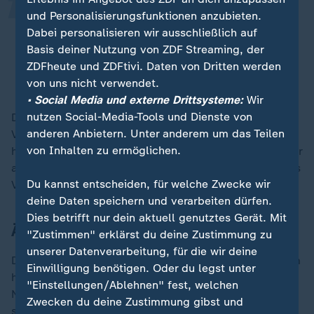
Es wurden zwei Bronchoskopien
und Personalisierungsfunktionen anzubieten.
durchgeführt, bei denen reichlich
Dabei personalisieren wir ausschließlich auf
Sekret abgesaugt werden musste.
Basis deiner Nutzung von ZDF Streaming, der
ZDFheute und ZDFtivi. Daten von Dritten werden
Mitteilung des Vatikans
von uns nicht verwendet.
• Social Media und externe Drittsysteme:
Wir
nutzen Social-Media-Tools und Dienste von
Die Nacht zum Dienstag verlief nach Angaben des
anderen Anbietern. Unter anderem um das Teilen
Vatikans ohne zusätzliche Komplikationen. "Der Papst
von Inhalten zu ermöglichen.
hat die ganze Nacht geschlafen, nun ruht er sich weiter
aus", hieß es am Morgen in einer kurzen Mitteilung des
Du kannst entscheiden, für welche Zwecke wir
Vatikans.
deine Daten speichern und verarbeiten dürfen.
Dies betrifft nur dein aktuell genutztes Gerät. Mit
Ärzte halten sich mit Prognose zurück
"Zustimmen" erklärst du deine Zustimmung zu
unserer Datenverarbeitung, für die wir deine
Das Oberhaupt der
katholischen Kirche
wird seit einem
Einwilligung benötigen. Oder du legst unter
halben Monat in der Gemelli-Klinik in Rom behandelt.
"Einstellungen/Ablehnen" fest, welchen
Nach Angaben der Ärzte leidet er an einer beidseitigen
Zwecken du deine Zustimmung gibst und
schweren Lungenentzündung. Seit seiner Einlieferung