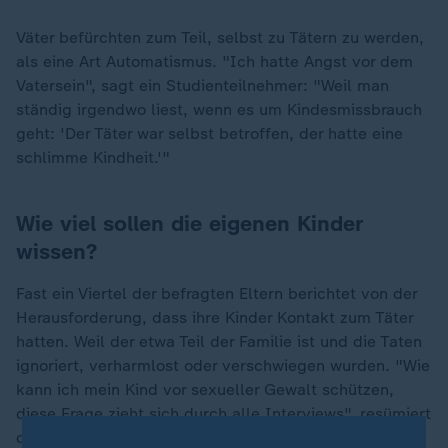
Väter befürchten zum Teil, selbst zu Tätern zu werden,
als eine Art Automatismus. "Ich hatte Angst vor dem
Vatersein", sagt ein Studienteilnehmer: "Weil man
ständig irgendwo liest, wenn es um Kindesmissbrauch
geht: 'Der Täter war selbst betroffen, der hatte eine
schlimme Kindheit.'"
Wie viel sollen die eigenen Kinder
wissen?
Fast ein Viertel der befragten Eltern berichtet von der
Herausforderung, dass ihre Kinder Kontakt zum Täter
hatten. Weil der etwa Teil der Familie ist und die Taten
ignoriert, verharmlost oder verschwiegen wurden. "Wie
kann ich mein Kind vor sexueller Gewalt schützen,
diese Frage zieht sich durch alle Interviews", resümiert
die Soziologin Barbara Kavemann, eine der Autorinnen