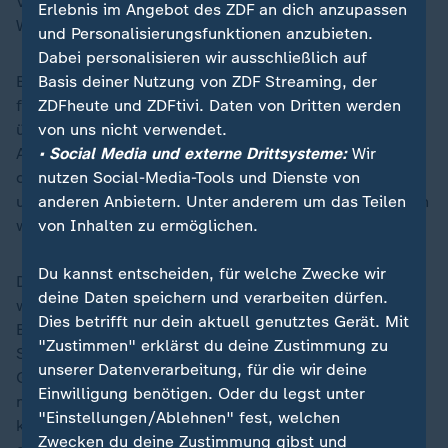
Vertrauenspersonen oder ein soziales Netzwerk.
Erlebnis im Angebot des ZDF an dich anzupassen
Weniger als die Hälfte hat Unterstützung erhalten.
und Personalisierungsfunktionen anzubieten.
Dabei personalisieren wir ausschließlich auf
Basis deiner Nutzung von ZDF Streaming, der
Erziehungs- und Familienberatungsstellen sehen sich
ZDFheute und ZDFtivi. Daten von Dritten werden
für diese Zielgruppe kaum zuständig. "Das Thema
von uns nicht verwendet.
überfordert schnell", sagt die Betroffenenvertreterin
• Social Media und externe Drittsysteme:
Wir
Ava Anna Johannson. Das müsse sich ändern, fordern
nutzen Social-Media-Tools und Dienste von
die Autorinnen der Studie. Es brauche mehr Angebote
anderen Anbietern. Unter anderem um das Teilen
und Fachwissen, Betroffene müssten dabei einbezogen
von Inhalten zu ermöglichen.
werden.
Du kannst entscheiden, für welche Zwecke wir
Die fordern vor allem Schutzkonzepte für Kinder: "Ich
deine Daten speichern und verarbeiten dürfen.
würde mir wünschen, dass auf irgendeinem
Dies betrifft nur dein aktuell genutztes Gerät. Mit
Elternabend mal gefragt wird: Wie ist denn hier das
"Zustimmen" erklärst du deine Zustimmung zu
Schutzkonzept?", sagt Claas Löppmann, der sexuelle
unserer Datenverarbeitung, für die wir deine
Gewalt als Kind erlebt hat. Diese Frage habe er aber
Einwilligung benötigen. Oder du legst unter
noch nie gehört. Löppmann ist beruflich für
"Einstellungen/Ablehnen" fest, welchen
kommunale Kitas verantwortlich - die haben natürlich
Zwecken du deine Zustimmung gibst und