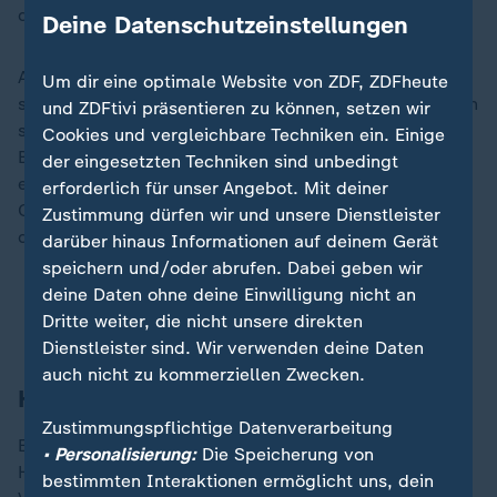
der Studie.
Deine Datenschutzeinstellungen
Als Eltern stehen Betroffene zudem vor der Frage, ob
Um dir eine optimale Website von ZDF, ZDFheute
sie ihren Kindern altersgerecht sagen sollen, was ihnen
und ZDFtivi präsentieren zu können, setzen wir
selbst als Kind passiert ist. Ungefähr die Hälfte der
Cookies und vergleichbare Techniken ein. Einige
Befragten hatte sich dafür entschieden. Weil sie
der eingesetzten Techniken sind unbedingt
erklären wollten, warum es keinen Kontakt mehr zu
erforderlich für unser Angebot. Mit deiner
Oma und Opa gibt. Oder warum sie immer wieder in
Zustimmung dürfen wir und unsere Dienstleister
die Klinik mussten.
darüber hinaus Informationen auf deinem Gerät
speichern und/oder abrufen. Dabei geben wir
deine Daten ohne deine Einwilligung nicht an
Vernachlässigung und Gewalt: Kindeswohl immer
Dritte weiter, die nicht unsere direkten
häufiger gefährdet
Dienstleister sind. Wir verwenden deine Daten
auch nicht zu kommerziellen Zwecken.
Hilfsangebote fehlen
Zustimmungspflichtige Datenverarbeitung
Eine weitere Erkenntnis der Studie: Es fehlt an
• Personalisierung:
Die Speicherung von
Hilfsangeboten, dabei haben Betroffene oft kaum
bestimmten Interaktionen ermöglicht uns, dein