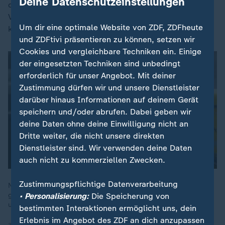
Deine Datenschutzeinstellungen
dagegen, die Gewerkschaft habe deutliche
Verbesserungen für die Beschäftigten durchsetzen
Um dir eine optimale Website von ZDF, ZDFheute
können.
und ZDFtivi präsentieren zu können, setzen wir
Cookies und vergleichbare Techniken ein. Einige
der eingesetzten Techniken sind unbedingt
erforderlich für unser Angebot. Mit deiner
Zustimmung dürfen wir und unsere Dienstleister
darüber hinaus Informationen auf deinem Gerät
speichern und/oder abrufen. Dabei geben wir
deine Daten ohne deine Einwilligung nicht an
Dritte weiter, die nicht unsere direkten
Dienstleister sind. Wir verwenden deine Daten
auch nicht zu kommerziellen Zwecken.
Zustimmungspflichtige Datenverarbeitung
Neben höherer CO2-Steuer und mehr Kinder- und Wohngeld
gibt es noch weitere Neuerungen, die für 2025 wichtig sind -
• Personalisierung:
Die Speicherung von
unter anderem auch bei der Post.
bestimmten Interaktionen ermöglicht uns, dein
Erlebnis im Angebot des ZDF an dich anzupassen