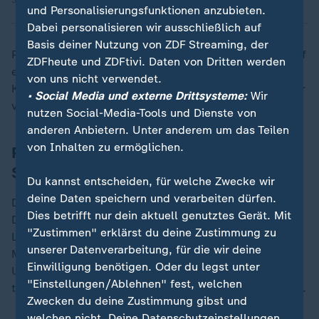
30.12.2024 | 1:40 min
und Personalisierungsfunktionen anzubieten.
Dabei personalisieren wir ausschließlich auf
Basis deiner Nutzung von ZDF Streaming, der
Post und Verdi hatten sich zuletzt im Frühjahr 2023 auf
ZDFheute und ZDFtivi. Daten von Dritten werden
ein komplexes Tarifpaket verständigt, das dem
von uns nicht verwendet.
Konzern zufolge eine Erhöhung der Löhne und Gehälter
• Social Media und externe Drittsysteme:
Wir
von im Durchschnitt 11,5 Prozent brachte.
nutzen Social-Media-Tools und Dienste von
anderen Anbietern. Unter anderem um das Teilen
von Inhalten zu ermöglichen.
Post: Konstanter Rückgang der
Sendungsmengen
Du kannst entscheiden, für welche Zwecke wir
deine Daten speichern und verarbeiten dürfen.
Die Post hatte in der Folge über zu hohe Kosten in
Dies betrifft nur dein aktuell genutztes Gerät. Mit
Deutschland geklagt. Der rund um den Globus aktive
"Zustimmen" erklärst du deine Zustimmung zu
Logistikriese DHL, der weltweit rund 600.000
unserer Datenverarbeitung, für die wir deine
Menschen beschäftigt, fährt den Löwenanteil seiner
Einwilligung benötigen. Oder du legst unter
Umsätze und Gewinne längst außerhalb des
"Einstellungen/Ablehnen" fest, welchen
traditionellen Briefgeschäfts in der Bundesrepublik ein.
Zwecken du deine Zustimmung gibst und
welchen nicht. Deine Datenschutzeinstellungen