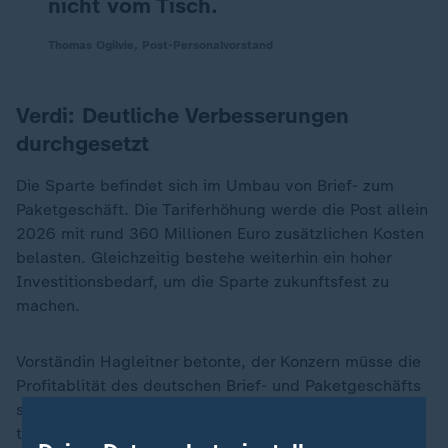
nicht vom Tisch.
Thomas Ogilvie, Post-Personalvorstand
Verdi: Deutliche Verbesserungen
durchgesetzt
Die Sparte befindet sich im Umbau von Brief- zum
Paketgeschäft. Die Tariferhöhung werde die Post allein
2026 mit rund 360 Millionen Euro zusätzlichen Kosten
belasten. Gleichzeitig bestehe weiterhin ein hoher
Investitionsbedarf, um die Sparte zukunftsfest zu
machen.
Vorständin Hagleitner betonte, der Konzern müsse die
Profitablität des deutschen Brief- und Paketgeschäfts
sichern. Er werde verstärkt auf die Kostenbremse
treten. Verdi-Verhandlungsleiterin Andrea Kocsis sagte