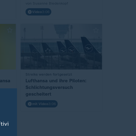
von Susanne Biedenkopf
Video
3:06
:
Streiks werden fortgesetzt
hansa
Lufthansa und ihre Piloten:
Schlichtungsversuch
gescheitert
mit Video
3:06
tivi