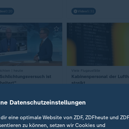
deo
0:20
Video
5:31
ichten | heute
:
Viele Flugausfälle
 Schlichtungsversuch ist
Kabinenpersonal der Luft
heitert"
streikt
deo
1:06
Video
1:35
ine Datenschutzeinstellungen
dir eine optimale Website von ZDF, ZDFheute und ZDF
äge
sentieren zu können, setzen wir Cookies und