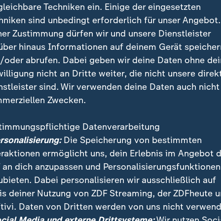
gleichbare Techniken ein. Einige der eingesetzten
en werden Entgelttarifverträge und Manteltarifverträ
hniken sind unbedingt erforderlich für unser Angebot.
Im Lohn- bzw. Gehaltstarifvertrag wird die Höhe des 
ner Zustimmung dürfen wir und unsere Dienstleister
der Beschreibung von Tätigkeitsmerkmalen der einzel
über hinaus Informationen auf deinem Gerät speicher
s tarifliche Entgelt (Tariflohn, Tarifgehalt) darf vom
/oder abrufen. Dabei geben wir deine Daten ohne de
itten werden. Der Manteltarifvertrag ist ein Rahmenve
willigung nicht an Dritte weiter, die nicht unsere direk
uhaltende Arbeitsbedingungen, z. B. über Wochenarbei
nstleister sind. Wir verwenden deine Daten auch nicht
 Fortbildungsmaßnahmen, Kündigungsfristen und
merziellen Zwecken.
lungen.
träge | bpb.de
timmungspflichtige Datenverarbeitung
ersonalisierung:
Die Speicherung von bestimmten
eraktionen ermöglicht uns, dein Erlebnis im Angebot 
 an dich anzupassen und Personalisierungsfunktionen
ubieten. Dabei personalisieren wir ausschließlich auf
is deiner Nutzung von ZDF Streaming, der ZDFheute 
tivi. Daten von Dritten werden von uns nicht verwend
ocial Media und externe Drittsysteme:
Wir nutzen Soci