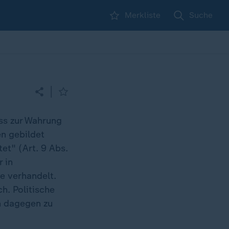
Merkliste
Suche
|
ass zur Wahrung
n gebildet
et" (Art. 9 Abs.
 in
e verhandelt.
. Politische
n dagegen zu