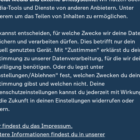
ia-Tools und Dienste von anderen Anbietern. Unter
erem um das Teilen von Inhalten zu ermöglichen.
Prozent mehr Lohn über zwei Jahre
:
Streit mit Piloten und Kabinenpers
 und GDL erzielen
Lufthansa: Streik führt zu
kannst entscheiden, für welche Zwecke wir deine Dat
gung bei
zahlreichen Flugausfällen
ichern und verarbeiten dürfen. Dies betrifft nur dein
fverhandlungen
uell genutztes Gerät. Mit "Zustimmen" erklärst du dei
t Video
1:53
mit Video
1:27
timmung zu unserer Datenverarbeitung, für die wir de
willigung benötigen. Oder du legst unter
nstellungen/Ablehnen" fest, welchen Zwecken du dei
hte der Arbeitnehmer
timmung gibst und welchen nicht. Deine
enschutzeinstellungen kannst du jederzeit mit Wirkun
 die Zukunft in deinen Einstellungen widerrufen oder
ern.
r findest du das Impressum.
tere Informationen findest du in unserer