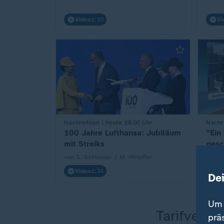
Video
1:10
Vi
:
Nachrichten | heute 19:00 Uhr
:
Nachr
100 Jahre Lufthansa: Jubiläum
"Ein
mit Streiks
gesc
von S. Schlösser / M. Wolsiffer
Video
1:34
Vi
De
Um 
Tarifvertr
prä