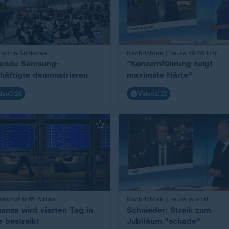
treit in Südkorea
:
Nachrichten | heute 19:00 Uhr
ende Samsung-
"Konzernführung zeigt
häftigte demonstrieren
maximale Härte"
deo
0:26
Video
1:29
skampf trifft Airline
:
Nachrichten | heute journal
hansa wird vierten Tag in
Schnieder: Streik zum
e bestreikt
Jubiläum "schade"