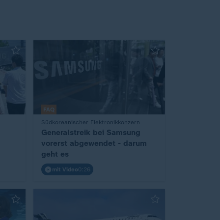
FAQ
:
Südkoreanischer Elektronikkonzern
Generalstreik bei Samsung
vorerst abgewendet - darum
geht es
mit Video
0:26