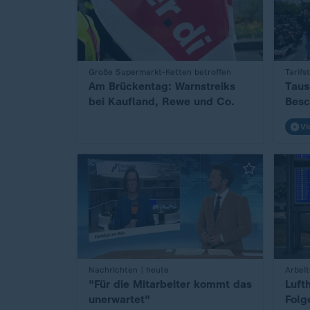
:
Große Supermarkt-Ketten betroffen
:
Tarifs
Am Brückentag: Warnstreiks
Taus
bei Kaufland, Rewe und Co.
Besc
Vi
:
Nachrichten | heute
:
Arbeit
"Für die Mitarbeiter kommt das
Luft
unerwartet"
Folg