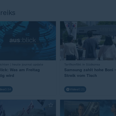
reiks
chten | heute journal update
:
Tarifkonflikt in Südkorea
lick: Was am Freitag
Samsung zahlt hohe Boni -
tig wird
Streik vom Tisch
deo
0:54
Video
0:21