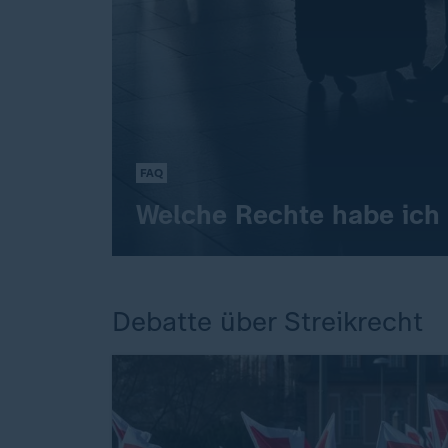
FAQ
Welche Rechte habe ich 
Debatte über Streikrecht