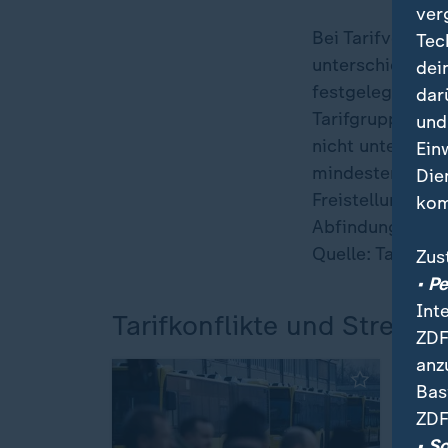
ver
Bei Tarifverträg
Tec
unterschieden. 
dei
festgelegt mit 
dar
Tarifgruppen. Da
und
nicht unterschr
Ein
mindestens einz
Die
Freistellungen,
kom
Abfindungsrege
Quelle: Tarifver
Zus
• P
Int
Tarifkonflikte und Streiks
ZDF
anz
Bas
ZDF
• S