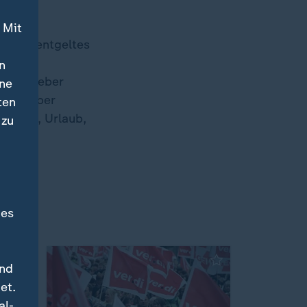
ge
 Mit
Arbeitsentgeltes
nen
n
 Arbeitgeber
ine
rtrag über
ten
tszeit, Urlaub,
 zu
des
und
et.
al-