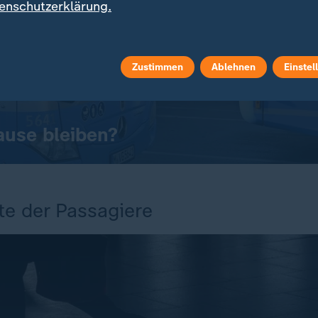
enschutzerklärung.
Zustimmen
Ablehnen
Einstel
Hause bleiben?
te der Passagiere