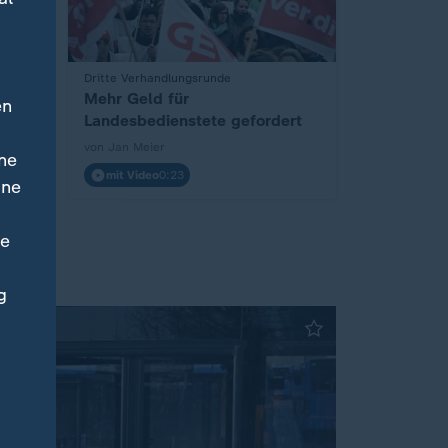
onal
:
Dritte Verhandlungsrunde
Mehr Geld für
en
Landesbedienstete gefordert
von Jan Meier
ne
mit Video
0:23
ine
ne
g