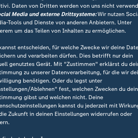
tivi. Daten von Dritten werden von uns nicht verwend
 | 11. Januar 2024
ocial Media und externe Drittsysteme:
Wir nutzen Soci
ia-Tools und Dienste von anderen Anbietern. Unter
erem um das Teilen von Inhalten zu ermöglichen.
e
kannst entscheiden, für welche Zwecke wir deine Dat
ichern und verarbeiten dürfen. Dies betrifft nur dein
uell genutztes Gerät. Mit "Zustimmen" erklärst du dei
timmung zu unserer Datenverarbeitung, für die wir de
g von rechts?
willigung benötigen. Oder du legst unter
nstellungen/Ablehnen" fest, welchen Zwecken du dei
 ungelöst
timmung gibst und welchen nicht. Deine
enschutzeinstellungen kannst du jederzeit mit Wirkun
 die Zukunft in deinen Einstellungen widerrufen oder
ur Kommentarspalte:
ern.
rd mittwochs ab 15 Uhr bis gegen 18:00 Uhr und do