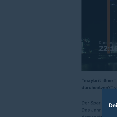
"maybrit illner
durchsetzen?" v
00:09
00:20
Der Spar-Hausha
De
Das Jahr 2024 b