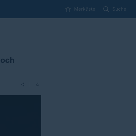
Merkliste
Suche
noch
|