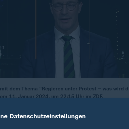
" mit dem Thema "Regieren unter Protest – was wird 
om 11. Januar 2024, um 22:15 Uhr im ZDF.
lt der Ampel hat weder der Koalition noch dem Land
ine Datenschutzeinstellungen
eginnt mit Demonstrationen, Blockaden und Streiks.