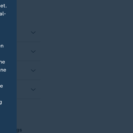
et.
al-
en
ne
ine
ne
g
nnerstags