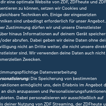
egen Subventions-Kürzungen bei Agrardiesel und KfZ
dir eine optimale Website von ZDF, ZDFheute und ZDF
dwerker und Gastronomen schließen sich an. Lokführe
sentieren zu können, setzen wir Cookies und
eniger Stress. Ärzte auch…
gleichbare Techniken ein. Einige der eingesetzten
hniken sind unbedingt erforderlich für unser Angebot.
r versammelte Protest? Blockieren Lobbys das Land?
ner Zustimmung dürfen wir und unsere Dienstleister
ert mit den vielen Veränderungen, Auflagen und höhe
über hinaus Informationen auf deinem Gerät speicher
litik der Ampel nur handwerklich schlecht gemacht? W
/oder abrufen. Dabei geben wir deine Daten ohne de
 durchsetzen und um welchen Preis?
willigung nicht an Dritte weiter, die nicht unsere direk
nstleister sind. Wir verwenden deine Daten auch nicht
merziellen Zwecken.
brit Illner sind Bundeslandwirtschaftsminister Cem 
, NRW-Ministerpräsident Hendrik Wüst (CDU), der Pr
timmungspflichtige Datenverarbeitung
tituts, Clemens Fuest, sowie die Schriftstellerin und 
ersonalisierung:
Die Speicherung von bestimmten
tretende Leiterin des "Spiegel"-Hauptstadtbüros, Mari
eraktionen ermöglicht uns, dein Erlebnis im Angebot 
 an dich anzupassen und Personalisierungsfunktionen
" mit dem Thema "Regieren unter Protest - was wird 
ubieten. Dabei personalisieren wir ausschließlich auf
m Donnerstag, 11. Januar 2024, um 22:15 Uhr im ZDF
is deiner Nutzung von ZDF Streaming, der ZDFheute 