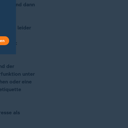
eriert und dann
osten.
 inkl.
ründen leider
len
 können:
nd der
funktion unter
hen oder eine
etiquette
esse als