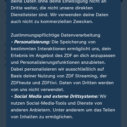
deine Daten ohne deine Einwilligung nicht an
Dritte weiter, die nicht unsere direkten
heute journal, 17.05.2026, 21:45 Uhr
Dienstleister sind. Wir verwenden deine Daten
auch nicht zu kommerziellen Zwecken.
17.05.2026 | 1:34 min
Zustimmungspflichtige Datenverarbeitung
• Personalisierung:
Die Speicherung von
Das wohl verrückteste Tor gab es am Wochenende
bestimmten Interaktionen ermöglicht uns, dein
übrigens in der Frauen-Bundesliga. Nürnbergs Torfrau
Erlebnis im Angebot des ZDF an dich anzupassen
Lourdes Romero traf per Freistoß - aus der eigenen
und Personalisierungsfunktionen anzubieten.
Hälfte:
Dabei personalisieren wir ausschließlich auf
Basis deiner Nutzung von ZDF Streaming, der
ZDFheute und ZDFtivi. Daten von Dritten werden
von uns nicht verwendet.
• Social Media und externe Drittsysteme:
Wir
nutzen Social-Media-Tools und Dienste von
anderen Anbietern. Unter anderem um das Teilen
von Inhalten zu ermöglichen.