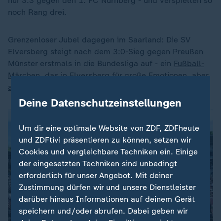
nur 3:3 gegen den 1. FC Nürnberg - und verspielten so
noch Rang drei.
Grenzenloser Jubel dagegen im Saarland: Die SV
Elversberg steigt nach dem 3:0-Sieg gegen Preußen
Münster erstmals in die Bundesliga auf - ein
Fußball-
Märchen, das in Elversberg für große Emotionen, aber
auch große Herausforderungen
sorgt.
Deine Datenschutzeinstellungen
Um dir eine optimale Website von ZDF, ZDFheute
und ZDFtivi präsentieren zu können, setzen wir
Cookies und vergleichbare Techniken ein. Einige
der eingesetzten Techniken sind unbedingt
erforderlich für unser Angebot. Mit deiner
Zustimmung dürfen wir und unsere Dienstleister
darüber hinaus Informationen auf deinem Gerät
speichern und/oder abrufen. Dabei geben wir