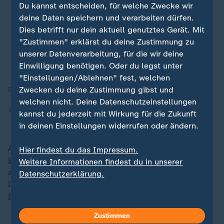
Du kannst entscheiden, für welche Zwecke wir
deine Daten speichern und verarbeiten dürfen.
Dies betrifft nur dein aktuell genutztes Gerät. Mit
"Zustimmen" erklärst du deine Zustimmung zu
unserer Datenverarbeitung, für die wir deine
Einwilligung benötigen. Oder du legst unter
"Einstellungen/Ablehnen" fest, welchen
Zwecken du deine Zustimmung gibst und
Sportstudio, 17.05.2026, 18:31 Uhr
welchen nicht. Deine Datenschutzeinstellungen
17.05.2026 | 0:09 min
kannst du jederzeit mit Wirkung für die Zukunft
in deinen Einstellungen widerrufen oder ändern.
Außerdem: Wir präsentieren
Zusammenfassungen aller
Hier findest du das Impressum.
Bundesliga-Partien
des aktuellen Spieltags - jedes Tor,
Weitere Informationen findest du in unserer
alle wichtigen Szenen und strittigen Entscheidungen.
Datenschutzerklärung.
Dazu ausgewählte Topspiele der
2. Fußball-
Bundesliga
.
Zustimmen