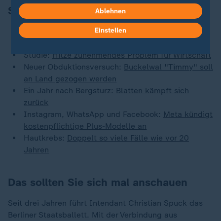
Schlagzeilen
Ablehnen
Einstellen
Angriff auf Zugbegleiter in Rheinland-Pfalz:
26-
Jähriger wegen Mordes angeklagt
Studie:
Hitze zunehmendes Problem für Wirtschaft
Neuer Obduktionsversuch:
Buckelwal "Timmy" soll
an Land gezogen werden
Ein Jahr nach Bergsturz:
Blatten kämpft sich
zurück
Instagram, WhatsApp und Facebook:
Meta kündigt
kostenpflichtige Plus-Modelle an
Hautkrebs:
Doppelt so viele Fälle wie vor 20
Jahren
Das sollten Sie sich mal anschauen
Seit drei Jahren führt Intendant Christian Spuck das
Berliner Staatsballett. Mit der Verbindung aus