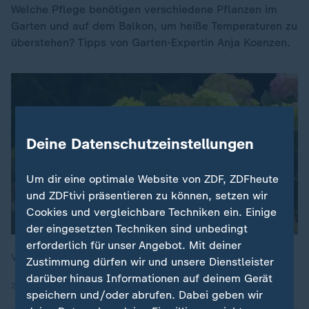
Welche Pflege benötigen verschiedene Pflanzen im
Garten und auf dem Balkon, um heiße Temperaturen zu
überstehen? Tipps von Garten-Expertin Anja Koenzen.
Deine Datenschutzeinstellungen
Um dir eine optimale Website von ZDF, ZDFheute
und ZDFtivi präsentieren zu können, setzen wir
Cookies und vergleichbare Techniken ein. Einige
der eingesetzten Techniken sind unbedingt
erforderlich für unser Angebot. Mit deiner
Volle Kanne, 28.05.2026, 09:05 Uhr
Zustimmung dürfen wir und unsere Dienstleister
darüber hinaus Informationen auf deinem Gerät
28.05.2026 | 7:03 min
speichern und/oder abrufen. Dabei geben wir