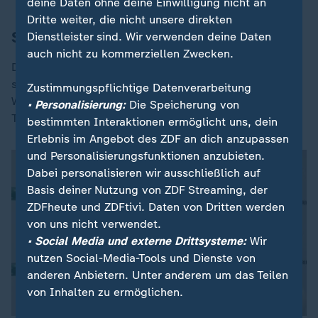
deine Daten ohne deine Einwilligung nicht an
Dritte weiter, die nicht unsere direkten
Sport
Dienstleister sind. Wir verwenden deine Daten
auch nicht zu kommerziellen Zwecken.
Deutschlands Tennis-Star Alexander Zverev präsentiert
sich bei den French Open in glänzender Verfassung.
Zustimmungspflichtige Datenverarbeitung
Was er nach seinem Zweitrunden-Sieg gegen den
• Personalisierung:
Die Speicherung von
Tschechen Machac zu sagen hat, sehen Sie hier:
bestimmten Interaktionen ermöglicht uns, dein
Erlebnis im Angebot des ZDF an dich anzupassen
und Personalisierungsfunktionen anzubieten.
Dabei personalisieren wir ausschließlich auf
Basis deiner Nutzung von ZDF Streaming, der
ZDFheute und ZDFtivi. Daten von Dritten werden
von uns nicht verwendet.
• Social Media und externe Drittsysteme:
Wir
nutzen Social-Media-Tools und Dienste von
anderen Anbietern. Unter anderem um das Teilen
von Inhalten zu ermöglichen.