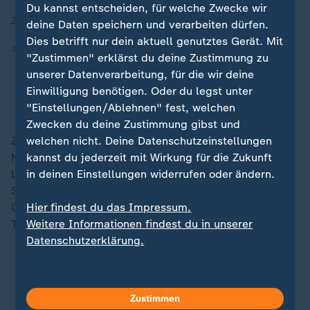
Du kannst entscheiden, für welche Zwecke wir
ZDF-Morgenmagazin, 28.05.2026, 08:22 Uhr
deine Daten speichern und verarbeiten dürfen.
Dies betrifft nur dein aktuell genutztes Gerät. Mit
28.05.2026 | 1:14 min
"Zustimmen" erklärst du deine Zustimmung zu
unserer Datenverarbeitung, für die wir deine
Einwilligung benötigen. Oder du legst unter
"Einstellungen/Ablehnen" fest, welchen
Zwecken du deine Zustimmung gibst und
welchen nicht. Deine Datenschutzeinstellungen
Zum Start der WM-Vorbereitung ist
kannst du jederzeit mit Wirkung für die Zukunft
Nationalmannschaftskapitän Joshua Kimmich guter
in deinen Einstellungen widerrufen oder ändern.
Laune. Der Bayern-Star verspürt einen gewissen
Stimmungsumschwung im deutschen Team. Welche
Hier findest du das Impressum.
Gründe er dafür ausgemacht hat und wie sich das
Weitere Informationen findest du in unserer
Trainingslager anlässt, verrät er uns hier:
Datenschutzerklärung.
Vor WM-Start: Kimmich sieht
Stimmungsumschwung im DFB-Team
Zustimmen