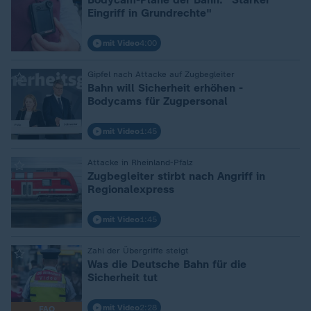
Eingriff in Grundrechte"
mit Video
4:00
:
Gipfel nach Attacke auf Zugbegleiter
Bahn will Sicherheit erhöhen -
Bodycams für Zugpersonal
mit Video
1:45
:
Attacke in Rheinland-Pfalz
Zugbegleiter stirbt nach Angriff in
Regionalexpress
mit Video
1:45
:
Zahl der Übergriffe steigt
Was die Deutsche Bahn für die
Sicherheit tut
mit Video
2:28
FAQ