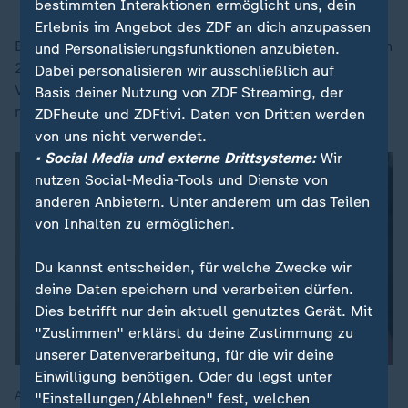
bestimmten Interaktionen ermöglicht uns, dein
Erlebnis im Angebot des ZDF an dich anzupassen
Beschlossen wurden unter anderem die Einstellung von
und Personalisierungsfunktionen anzubieten.
200 zusätzlichen Kräften bei der DB Sicherheit, eine
Dabei personalisieren wir ausschließlich auf
Verbesserung der Ausrüstung der Mitarbeiter sowie
Basis deiner Nutzung von ZDF Streaming, der
mehr Kooperation mit der Bundespolizei.
ZDFheute und ZDFtivi. Daten von Dritten werden
von uns nicht verwendet.
• Social Media und externe Drittsysteme:
Wir
nutzen Social-Media-Tools und Dienste von
anderen Anbietern. Unter anderem um das Teilen
von Inhalten zu ermöglichen.
Du kannst entscheiden, für welche Zwecke wir
deine Daten speichern und verarbeiten dürfen.
Dies betrifft nur dein aktuell genutztes Gerät. Mit
"Zustimmen" erklärst du deine Zustimmung zu
unserer Datenverarbeitung, für die wir deine
Einwilligung benötigen. Oder du legst unter
Aufgrund von Angriffen gegen Bahnmitarbeitende und daraus
"Einstellungen/Ablehnen" fest, welchen