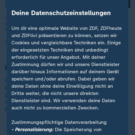
Deine Datenschutzeinstellungen
Der Zugbegleiter Serkan C. wurde bei dem Angriff tödlich
verletzt. Der Vorfall erschütterte das Land, eine Debatte über
Um dir eine optimale Website von ZDF, ZDFheute
die Sicherheit von Zugpersonal entbrannte.
und ZDFtivi präsentieren zu können, setzen wir
04.02.2026 | 1:45 min
Cookies und vergleichbare Techniken ein. Einige
der eingesetzten Techniken sind unbedingt
erforderlich für unser Angebot. Mit deiner
Zustimmung dürfen wir und unsere Dienstleister
Bundesweit Entsetzen über Tat
darüber hinaus Informationen auf deinem Gerät
speichern und/oder abrufen. Dabei geben wir
Die Tat löste bundesweit Entsetzen aus und trat eine
deine Daten ohne deine Einwilligung nicht an
Debatte über die Sicherheit des Zugpersonals los. Die
Dritte weiter, die nicht unsere direkten
Deutsche Bahn
hielt einen "Sicherheitsgipfel" mit
Dienstleister sind. Wir verwenden deine Daten
Gewerkschaftern sowie Vertretern aus Politik und
auch nicht zu kommerziellen Zwecken.
Behörden ab.
Zustimmungspflichtige Datenverarbeitung
Bahn will Sicherheit erhöhen - Bodycams für
• Personalisierung:
Die Speicherung von
Zugpersonal