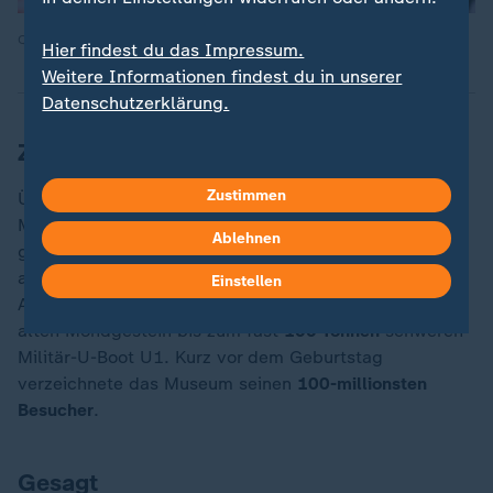
Quelle: AFP
Hier findest du das Impressum.
Weitere Informationen findest du in unserer
Datenschutzerklärung.
Zahlen des Tages
Zustimmen
Über mehr als
125.000 Objekte
verfügt das Deutsche
Museum, das heute vor 100 Jahren als eines der
Ablehnen
größten Wissenschafts- und Technikmuseen der Welt
auf der Münchner Museumsinsel eröffnet wurde. Die
Einstellen
Ausstellungsstücke reichen vom
3,7 Milliarden Jahre
alten Mondgestein bis zum fast
100 Tonnen
schweren
Militär-U-Boot U1. Kurz vor dem Geburtstag
verzeichnete das Museum seinen
100-millionsten
„
Besucher
.
Gesagt