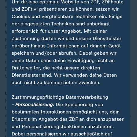
Moskau. Am Donnerstag ist ein Treffen mit Russlands
Um dir eine optimale Website von ZDF, ZDFheute
Staatschef
Wladimir Putin
geplant.
und ZDFtivi präsentieren zu können, setzen wir
Cookies und vergleichbare Techniken ein. Einige
der eingesetzten Techniken sind unbedingt
Hamburgs Bürgermeister Tschentscher stellt sich zur
erforderlich für unser Angebot. Mit deiner
Wiederwahl:
Gut neun Wochen nach der
Zustimmung dürfen wir und unsere Dienstleister
Bürgerschaftswahl in Hamburg will Bürgermeister
darüber hinaus Informationen auf deinem Gerät
Peter Tschentscher (SPD) im Landesparlament
speichern und/oder abrufen. Dabei geben wir
wiedergewählt werden. In der Hansestadt wollen SPD
deine Daten ohne deine Einwilligung nicht an
und Grüne weiter zusammen regieren. Bei der
Dritte weiter, die nicht unsere direkten
Bürgerschaftswahl am 2. März hatten beide Parteien
Dienstleister sind. Wir verwenden deine Daten
Verluste erlitten, sich aber eine Mehrheit gesichert.
auch nicht zu kommerziellen Zwecken.
US-Notenbank Fed entscheidet über Zinsen:
Vor dem
Zustimmungspflichtige Datenverarbeitung
Hintergrund der lauter werdenden Forderungen von
• Personalisierung:
Die Speicherung von
US-Präsident
Donald Trump
nach einer Zinssenkung
bestimmten Interaktionen ermöglicht uns, dein
entscheidet die Notenbank Fed über den weiteren Kurs
Erlebnis im Angebot des ZDF an dich anzupassen
der Geldpolitik. Analysten erwarten, dass die
und Personalisierungsfunktionen anzubieten.
Notenbank der größten Volkswirtschaft der Welt den
Dabei personalisieren wir ausschließlich auf