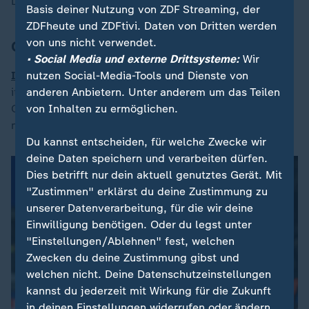
Leitzins erneut nicht antasten wird.
Basis deiner Nutzung von ZDF Streaming, der
ZDFheute und ZDFtivi. Daten von Dritten werden
von uns nicht verwendet.
Champions League
• Social Media und externe Drittsysteme:
Wir
Inter Mailand hat es geschafft
.
Der 20-malige
nutzen Social-Media-Tools und Dienste von
italienische Meister schaltete im Halbfinale der
anderen Anbietern. Unter anderem um das Teilen
Champions League den FC Barcelona aus und spielt
von Inhalten zu ermöglichen.
nun am 31. Mai um Europas Krone.
Du kannst entscheiden, für welche Zwecke wir
deine Daten speichern und verarbeiten dürfen.
Dies betrifft nur dein aktuell genutztes Gerät. Mit
"Zustimmen" erklärst du deine Zustimmung zu
unserer Datenverarbeitung, für die wir deine
Einwilligung benötigen. Oder du legst unter
"Einstellungen/Ablehnen" fest, welchen
Zwecken du deine Zustimmung gibst und
welchen nicht. Deine Datenschutzeinstellungen
kannst du jederzeit mit Wirkung für die Zukunft
in deinen Einstellungen widerrufen oder ändern.