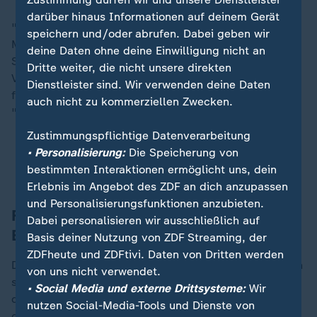
darüber hinaus Informationen auf deinem Gerät
"Die Kosten für unsere Unternehmen sind bereits im
speichern und/oder abrufen. Dabei geben wir
Milliardenbereich - und mit jedem Tag wächst die
deine Daten ohne deine Einwilligung nicht an
Summe", klagt Hildegard Müller. Die Präsidentin des
Dritte weiter, die nicht unsere direkten
Verbandes der Deutschen Automobilindustrie (VDA)
Dienstleister sind. Wir verwenden deine Daten
fordert daher, dass die USA und die EU
auch nicht zu kommerziellen Zwecken.
"schnellstmöglich eine Lösung finden müssen."
Zustimmungspflichtige Datenverarbeitung
US-Zollstreit: Welche EU-Staaten am stärksten
• Personalisierung:
Die Speicherung von
betroffen wären
bestimmten Interaktionen ermöglicht uns, dein
Erlebnis im Angebot des ZDF an dich anzupassen
und Personalisierungsfunktionen anzubieten.
Freihandelszonen und europäischer
Dabei personalisieren wir ausschließlich auf
Binnenmarkt als Antwort
Basis deiner Nutzung von ZDF Streaming, der
ZDFheute und ZDFtivi. Daten von Dritten werden
Die Abhängigkeit vom US-Markt verringern, das haben
von uns nicht verwendet.
sich sowohl die heimischen Maschinenbauer als auch
• Social Media und externe Drittsysteme:
Wir
der deutsche Groß- und Außenhandel auf ihre Fahnen
nutzen Social-Media-Tools und Dienste von
geschrieben. Während der VDMA mit seiner Aussage