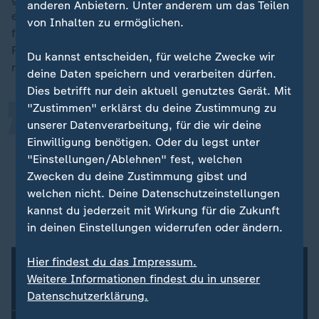
anderen Anbietern. Unter anderem um das Teilen
einen noch intensiveren europäischen Binnenhandel
„
von Inhalten zu ermöglichen.
fordert, zielt BGA-Präsident Jandura auf eine
Freihandelszone mit den Asean-Staaten und eine
Du kannst entscheiden, für welche Zwecke wir
rasche Ratifizierung des Mercosur-Abkommens ab.
deine Daten speichern und verarbeiten dürfen.
Dies betrifft nur dein aktuell genutztes Gerät. Mit
"Zustimmen" erklärst du deine Zustimmung zu
Wir brauchen eine demokratische
unserer Datenverarbeitung, für die wir deine
Handelskoalition der Willigen, gerne
Einwilligung benötigen. Oder du legst unter
"Einstellungen/Ablehnen" fest, welchen
mit, aber zur Not auch ohne die
Zwecken du deine Zustimmung gibst und
Vereinigten Staaten.
welchen nicht. Deine Datenschutzeinstellungen
kannst du jederzeit mit Wirkung für die Zukunft
Dirk Jandura, BGA-Präsident
in deinen Einstellungen widerrufen oder ändern.
Hier findest du das Impressum.
Weitere Informationen findest du in unserer
Datenschutzerklärung.