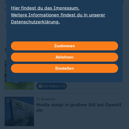
anderen Tech-Konzernen. Der Software-Riese Microsoft
Hier findest du das Impressum.
und Apple liegen aktuell bei rund vier Billionen Dollar.
Weitere Informationen findest du in unserer
Datenschutzerklärung.
Quelle:
dpa
Zustimmen
Mehr zu Nvidia
Ablehnen
:
KI-Offensive aus Deutschland
Telekom und Nvidia planen
Einstellen
Rechenzentrum in München
mit Video
1:34
:
KI-Branche
Nvidia steigt in großem Stil bei OpenAI
ein