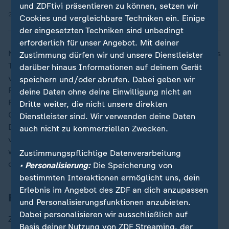
und ZDFtivi präsentieren zu können, setzen wir
21.10.2025 | 2:26 min
Cookies und vergleichbare Techniken ein. Einige
der eingesetzten Techniken sind unbedingt
erforderlich für unser Angebot. Mit deiner
Nvidias Chip-Systeme werden rund um die Welt für das
Zustimmung dürfen wir und unsere Dienstleister
Training von Anwendungen mit Künstlicher Intelligenz
darüber hinaus Informationen auf deinem Gerät
verwendet. Schwergewichte wie
Google
oder der
speichern und/oder abrufen. Dabei geben wir
Facebook-Konzern
Meta
füllen damit ganze
deine Daten ohne deine Einwilligung nicht an
Rechenzentren, aber auch KI-Start-ups wie die
Dritte weiter, die nicht unsere direkten
ChatGPT-Erfinderfirma OpenAI sind Nvidia-Kunden.
Dienstleister sind. Wir verwenden deine Daten
Diese Schlüsselposition ließ das Geschäft
auch nicht zu kommerziellen Zwecken.
von Nvidia in den vergangenen zwei Jahren explosiv
wachsen. Anleger setzen darauf, dass Nvidia diese
Zustimmungspflichtige Datenverarbeitung
dominierende Rolle gegen Rivalen verteidigen kann.
• Personalisierung:
Die Speicherung von
bestimmten Interaktionen ermöglicht uns, dein
Erlebnis im Angebot des ZDF an dich anzupassen
Fuß in der Tür im Weißen Haus
und Personalisierungsfunktionen anzubieten.
Dabei personalisieren wir ausschließlich auf
Zuletzt kam hinzu, dass Nvidia-Chef Jensen Huang ein
Basis deiner Nutzung von ZDF Streaming, der