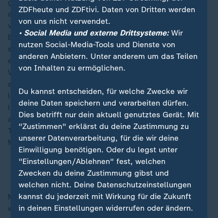
gutes Verhältnis zur Regierung von
Donald Trump
ZDFheute und ZDFtivi. Daten von Dritten werden
aufbauen konnte. Er überzeugte den US-Präsidenten
von uns nicht verwendet.
von der Ausnahmerolle Nvidias und punktete mit dem
• Social Media und externe Drittsysteme:
Wir
Bau einer Fabrik in den USA. Trump will sich bei
nutzen Social-Media-Tools und Dienste von
seinem Treffen mit Chinas Staatschef Xi Jinping dafür
anderen Anbietern. Unter anderem um das Teilen
einsetzen, dass Peking Einschränkungen für die
von Inhalten zu ermöglichen.
Verwendung von Nvidia-Chips in dem Land
aufhebt. Die USA lassen allerdings selbst die
Du kannst entscheiden, für welche Zwecke wir
leistungsstärksten Nvidia-Systeme nicht nach China
deine Daten speichern und verarbeiten dürfen.
liefern. Huang redet auf die US-Regierung ein, dass
Dies betrifft nur dein aktuell genutztes Gerät. Mit
am Ende ein starker Konkurrent für amerikanische
"Zustimmen" erklärst du deine Zustimmung zu
Technik in China entstehen könnte, wenn der dortige
unserer Datenverarbeitung, für die wir deine
Markt für Nvidia verschlossen bleibt.
Einwilligung benötigen. Oder du legst unter
"Einstellungen/Ablehnen" fest, welchen
KI, Chips und Roboter: Was Nvidia plant
Zwecken du deine Zustimmung gibst und
welchen nicht. Deine Datenschutzeinstellungen
kannst du jederzeit mit Wirkung für die Zukunft
Mit dem Börsen-Rekord festigt Nvidia den Status als
in deinen Einstellungen widerrufen oder ändern.
wertvollstes Unternehmen mit weitem Abstand zu