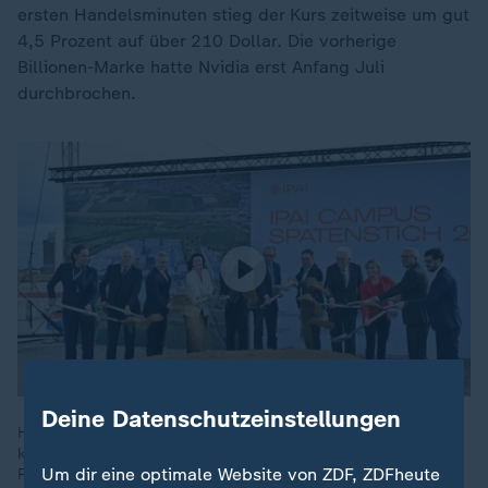
ersten Handelsminuten stieg der Kurs zeitweise um gut
4,5 Prozent auf über 210 Dollar. Die vorherige
Billionen-Marke hatte Nvidia erst Anfang Juli
durchbrochen.
Deine Datenschutzeinstellungen
Heute startet Europas größtes KI-Ökosystem in Heilbronn: Ein
kreisrunder Campus, so groß wie 42 Fußballfelder, vereint
Um dir eine optimale Website von ZDF, ZDFheute
Forschung, Entwicklung und Unternehmen an einem Ort.