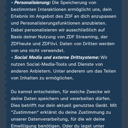
• Personalisierung:
Die Speicherung von
Unabhängig davon muss sich Meta in einem US-
bestimmten Interaktionen ermöglicht uns, dein
Kartellprozess gegen eine drohende Zerschlagung
Erlebnis im Angebot des ZDF an dich anzupassen
wehren. Die Behörden werfen dem Konzern vor, die
und Personalisierungsfunktionen anzubieten.
Bilder-Plattform Instagram und den Messengerdienst
Dabei personalisieren wir ausschließlich auf
WhatsApp
zu überhöhten Preisen übernommen zu
Basis deiner Nutzung von ZDF Streaming, der
haben, um aufkommende Konkurrenz auszuschalten.
ZDFheute und ZDFtivi. Daten von Dritten werden
von uns nicht verwendet.
• Social Media und externe Drittsysteme:
Wir
Außerdem brummte die
Europäische Union
(EU) Meta
nutzen Social-Media-Tools und Dienste von
wegen Verstößen gegen den Digital Markets Act
anderen Anbietern. Unter anderem um das Teilen
(DMA) eine Strafe von 200 Millionen Euro auf. Stein
von Inhalten zu ermöglichen.
des Anstoßes war das umstrittene Abo-Modell des
Konzerns, bei dem Nutzer für eine werbefreie Version
Du kannst entscheiden, für welche Zwecke wir
der Online-Netzwerke zahlen müssen. Die US-
deine Daten speichern und verarbeiten dürfen.
Regierung verurteilte das Bußgeld als "neuartige Form
Dies betrifft nur dein aktuell genutztes Gerät. Mit
der wirtschaftlichen Erpressung".
"Zustimmen" erklärst du deine Zustimmung zu
unserer Datenverarbeitung, für die wir deine
Einwilligung benötigen. Oder du legst unter
ZDFheute auf WhatsApp