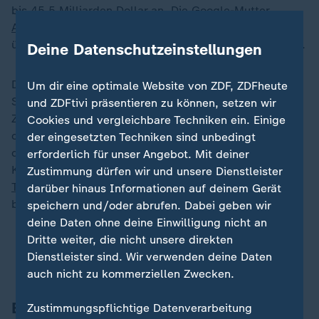
bis 45,5 Milliarden Dollar an. Die
Google-Mutter
Alphabet
hatte vergangene Woche ebenfalls
überraschend hohe Werbeeinnahmen bekanntgegeben.
Deine Datenschutzeinstellungen
Die Zahlen von Meta und Alphabet dämpften die
Um dir eine optimale Website von ZDF, ZDFheute
Sorgen vor den wirtschaftlichen Folgen der US-
und ZDFtivi präsentieren zu können, setzen wir
Zollpolitik. Branchendiensten zufolge fahren die
Cookies und vergleichbare Techniken ein. Einige
chinesischen Online-Händler Temu und Shein, die zu
der eingesetzten Techniken sind unbedingt
den wichtigsten Werbetreibenden zählen, ihre
erforderlich für unser Angebot. Mit deiner
Kampagnen in den
USA
allerdings zurück.
Donald
Zustimmung dürfen wir und unsere Dienstleister
Trump
hat Einfuhren aus der Volksrepublik mit
darüber hinaus Informationen auf deinem Gerät
besonders hohen Zöllen belegt.
speichern und/oder abrufen. Dabei geben wir
deine Daten ohne deine Einwilligung nicht an
Dritte weiter, die nicht unsere direkten
Im Liveblog finden Sie
alle Entwicklungen im US-
Dienstleister sind. Wir verwenden deine Daten
Zollstreit
auch nicht zu kommerziellen Zwecken.
Bußgeld der EU wegen Verstößen
Zustimmungspflichtige Datenverarbeitung