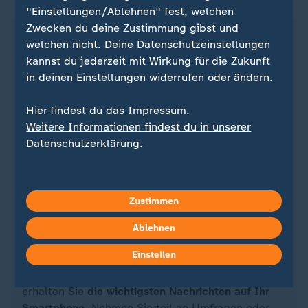
"Einstellungen/Ablehnen" fest, welchen
Zwecken du deine Zustimmung gibst und
welchen nicht. Deine Datenschutzeinstellungen
kannst du jederzeit mit Wirkung für die Zukunft
in deinen Einstellungen widerrufen oder ändern.
Hier findest du das Impressum.
Weitere Informationen findest du in unserer
Datenschutzerklärung.
Quelle: dpa
Zustimmen
Ablehnen
Einstellen
Sie wollen auf dem Laufenden bleiben? Dann sind
Sie beim ZDFheute-WhatsApp-Channel richtig. Hier
erhalten Sie
die wichtigsten Nachrichten auf Ihr
Smartphone
. Nehmen Sie teil an Umfragen oder