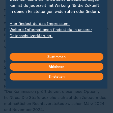
kannst du jederzeit mit Wirkung für die Zukunft
Im Fokus steht, dass sich Nutzer von Facebook und
in deinen Einstellungen widerrufen oder ändern.
Instagram zwischen einer monatlichen Gebühr für eine
werbefreie Version und einer kostenlosen Version mit
Hier findest du das Impressum.
personalisierter Werbung entscheiden müssen. Es gebe
Weitere Informationen findest du in unserer
Nutzern nicht ausreichend Möglichkeit, sich für einen
Datenschutzerklärung.
Dienst zu entscheiden, der weniger persönliche Daten
verwende.
Zustimmen
Nach Angaben der Kommission hat Meta im November
Ablehnen
2024 eine andere Version des kostenlosen
personalisierten Werbemodells eingeführt. Dabei gebe
Einstellen
es eine neue Option, bei der weniger
personenbezogene Daten verwendet werden sollen.
"Die Kommission prüft derzeit diese neue Option",
heißt es. Die Strafe beziehe sich auf den Zeitraum des
mutmaßlichen Rechtsverstoßes zwischen März 2024
und November 2024.