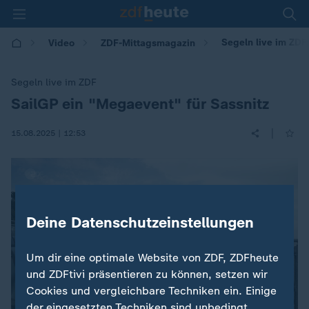
Segeln live im ZDF
Video
ZDF-Mittagsmagazin
Segeln live im ZDF
SailGP ein "Megaevent" für Sassnitz
:
|
15.08.2025 | 12:53
Deine Datenschutzeinstellungen
Um dir eine optimale Website von ZDF, ZDFheute
und ZDFtivi präsentieren zu können, setzen wir
Cookies und vergleichbare Techniken ein. Einige
der eingesetzten Techniken sind unbedingt