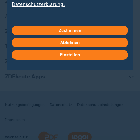
Zuletzt veröffentlicht
Datenschutzerklärung.
Aktuelle Sendungs-Videos
Zustimmen
ZDFheute Stories
Ablehnen
Themen im Überblick
Einstellen
ZDFheute Update
ZDFheute Apps
Nutzungsbedingungen
Datenschutz
Datenschutzeinstellungen
Impressum
Wechseln zu: