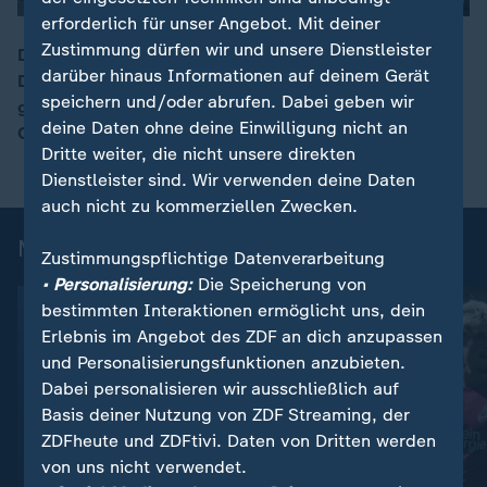
erforderlich für unser Angebot. Mit deiner
Zustimmung dürfen wir und unsere Dienstleister
Die Segel-Rennserie SailGP macht erstmals Station in
darüber hinaus Informationen auf deinem Gerät
Deutschland. Vor dem Ostseeort Sassnitz auf Rügen
00:17
speichern und/oder abrufen. Dabei geben wir
gibt es zwei Wettkampftage (ZDF live). Für das kleine
deine Daten ohne deine Einwilligung nicht an
Ostseestädtchen ein "Megaevent".
Dritte weiter, die nicht unsere direkten
Dienstleister sind. Wir verwenden deine Daten
auch nicht zu kommerziellen Zwecken.
Mehr News aus dem Sport
Zustimmungspflichtige Datenverarbeitung
• Personalisierung:
Die Speicherung von
bestimmten Interaktionen ermöglicht uns, dein
Erlebnis im Angebot des ZDF an dich anzupassen
und Personalisierungsfunktionen anzubieten.
Dabei personalisieren wir ausschließlich auf
Basis deiner Nutzung von ZDF Streaming, der
ZDFheute und ZDFtivi. Daten von Dritten werden
von uns nicht verwendet.