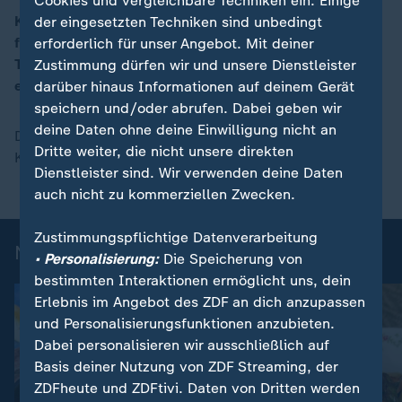
Cookies und vergleichbare Techniken ein. Einige
Klassische Kohlrouladen neu interpretiert: Die Wickel
der eingesetzten Techniken sind unbedingt
füllt Mario Kotaska mit Buchweizen, getrockneten
erforderlich für unser Angebot. Mit deiner
00:17
Tomaten und Feta. Dazu gibt es Salzkartoffeln und
Zustimmung dürfen wir und unsere Dienstleister
eine Sauce mit Ajvar.
darüber hinaus Informationen auf deinem Gerät
speichern und/oder abrufen. Dabei geben wir
deine Daten ohne deine Einwilligung nicht an
Das Rezept "Vegetarische Wirsing-Wickel" von Mario
Dritte weiter, die nicht unsere direkten
Kotaska finden Sie hier zum
Download
.
Dienstleister sind. Wir verwenden deine Daten
auch nicht zu kommerziellen Zwecken.
Zustimmungspflichtige Datenverarbeitung
Noch mehr vegetarische Rezepte
• Personalisierung:
Die Speicherung von
bestimmten Interaktionen ermöglicht uns, dein
Erlebnis im Angebot des ZDF an dich anzupassen
und Personalisierungsfunktionen anzubieten.
Dabei personalisieren wir ausschließlich auf
Basis deiner Nutzung von ZDF Streaming, der
ZDFheute und ZDFtivi. Daten von Dritten werden