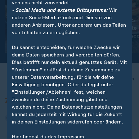
von uns nicht verwendet.
• Social Media und externe Drittsysteme:
Wir
nutzen Social-Media-Tools und Dienste von
Gesellschaft | Volle Kan
anderen Anbietern. Unter anderem um das Teilen
Königin-Pastete 
:
Gesellschaft | Volle Kanne
von Inhalten zu ermöglichen.
Krautfleckerl mit Spitzkohl
Spargelfrikasse
Video
5:30
Video
5:21
Du kannst entscheiden, für welche Zwecke wir
deine Daten speichern und verarbeiten dürfen.
Dies betrifft nur dein aktuell genutztes Gerät. Mit
"Zustimmen" erklärst du deine Zustimmung zu
unserer Datenverarbeitung, für die wir deine
nach oben
Einwilligung benötigen. Oder du legst unter
"Einstellungen/Ablehnen" fest, welchen
Zwecken du deine Zustimmung gibst und
welchen nicht. Deine Datenschutzeinstellungen
kannst du jederzeit mit Wirkung für die Zukunft
in deinen Einstellungen widerrufen oder ändern.
Hier findest du das Impressum.