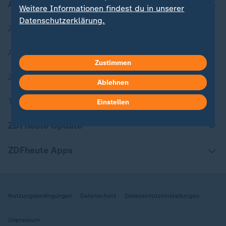
Aktuell bei ZDFheute
Weitere Informationen findest du in unserer
Datenschutzerklärung.
Zuletzt veröffentlicht
Aktuelle Sendungs-Videos
Zustimmen
ZDFheute Stories
Ablehnen
Themen im Überblick
Einstellen
ZDFheute Update
ZDFheute Apps
Nutzungsbedingungen
Datenschutz
Datenschutzeinstellungen
Impressum