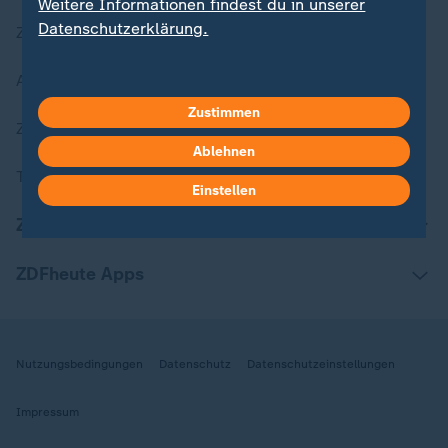
Weitere Informationen findest du in unserer
Datenschutzerklärung.
Zuletzt veröffentlicht
Aktuelle Sendungs-Videos
Zustimmen
ZDFheute Stories
Ablehnen
Themen im Überblick
Einstellen
ZDFheute Update
ZDFheute Apps
Nutzungsbedingungen
Datenschutz
Datenschutzeinstellungen
Impressum