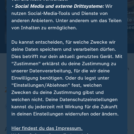
• Social Media und externe Drittsysteme:
Wir
nutzen Social-Media-Tools und Dienste von
Gesellschaft | Volle Kan
Königin-Pastete 
anderen Anbietern. Unter anderem um das Teilen
:
Gesellschaft | Volle Kanne
Krautfleckerl mit Spitzkohl
Spargelfrikasse
von Inhalten zu ermöglichen.
Video
5:30
Video
5:21
Du kannst entscheiden, für welche Zwecke wir
deine Daten speichern und verarbeiten dürfen.
Dies betrifft nur dein aktuell genutztes Gerät. Mit
"Zustimmen" erklärst du deine Zustimmung zu
nach oben
unserer Datenverarbeitung, für die wir deine
Einwilligung benötigen. Oder du legst unter
"Einstellungen/Ablehnen" fest, welchen
Zwecken du deine Zustimmung gibst und
welchen nicht. Deine Datenschutzeinstellungen
kannst du jederzeit mit Wirkung für die Zukunft
in deinen Einstellungen widerrufen oder ändern.
Hier findest du das Impressum.
Aktuell bei ZDFheute