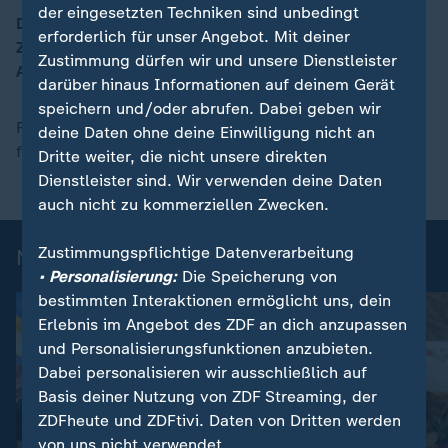
der eingesetzten Techniken sind unbedingt
Die Pitabrote sind gefüllt mit gebratenem Halloumi,
erforderlich für unser Angebot. Mit deiner
Zaziki, Rotkrautsalat und Austernpilzen. Die
00:17
Zustimmung dürfen wir und unsere Dienstleister
Austernpilze zerrupft und brät Mario Kotaska.
darüber hinaus Informationen auf deinem Gerät
speichern und/oder abrufen. Dabei geben wir
Für das Rezept "Pita mit Austernpilzen nach Gyrosart"
deine Daten ohne deine Einwilligung nicht an
finden Sie hier den
Download.
Dritte weiter, die nicht unsere direkten
Dienstleister sind. Wir verwenden deine Daten
auch nicht zu kommerziellen Zwecken.
Zustimmungspflichtige Datenverarbeitung
Noch mehr vegetarische Rezepte
• Personalisierung:
Die Speicherung von
bestimmten Interaktionen ermöglicht uns, dein
Erlebnis im Angebot des ZDF an dich anzupassen
und Personalisierungsfunktionen anzubieten.
Dabei personalisieren wir ausschließlich auf
Basis deiner Nutzung von ZDF Streaming, der
ZDFheute und ZDFtivi. Daten von Dritten werden
von uns nicht verwendet.