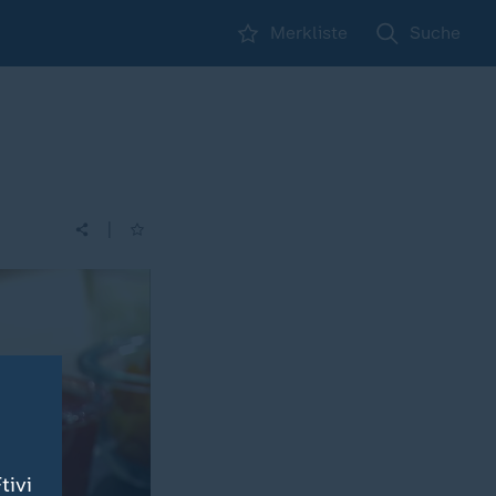
Merkliste
Suche
|
tivi