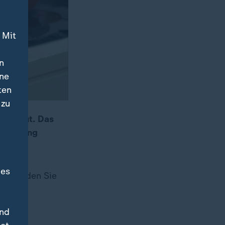
 Mit
n
ine
ten
 zu
l Hanout. Das
zmischung
des
en finden Sie
und