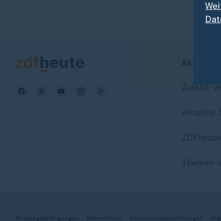
Wei
Dat
Aktuell b
Zuletzt v
Aktuelle
ZDFheute
Themen i
Nutzungsbedingungen
Datenschutz
Datenschutzeinstellungen
Imp