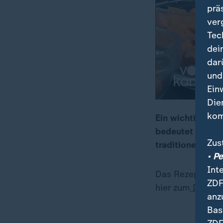
prä
ver
Tec
dei
dar
und
Ein
Die
kom
Ein wichtiges G
bedeutet überse
00:18
09:08
Zus
traditionell das
• P
Int
Das Rezept "Mar
ZDF
hier zum
Downl
anz
Bas