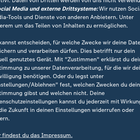
tivi. Daten von Dritten werden von uns nicht verwend
ocial Media und externe Drittsysteme:
Wir nutzen Soci
ezepte
ia-Tools und Dienste von anderen Anbietern. Unter
erem um das Teilen von Inhalten zu ermöglichen.
kannst entscheiden, für welche Zwecke wir deine Dat
ichern und verarbeiten dürfen. Dies betrifft nur dein
uell genutztes Gerät. Mit "Zustimmen" erklärst du dei
timmung zu unserer Datenverarbeitung, für die wir de
willigung benötigen. Oder du legst unter
nstellungen/Ablehnen" fest, welchen Zwecken du dei
:
:
schaft | Volle Kanne
Gesellschaft | Volle Kanne
timmung gibst und welchen nicht. Deine
gin-Pastete mit
Pita mit Austernpilzen 
enschutzeinstellungen kannst du jederzeit mit Wirkun
gelfrikassee
Gyrosart
 die Zukunft in deinen Einstellungen widerrufen oder
deo
5:21
Video
5:17
ern.
r findest du das Impressum.