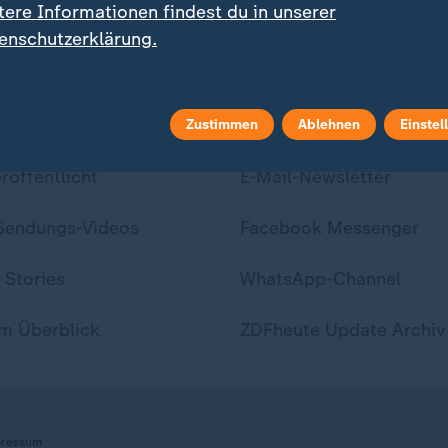
tere Informationen findest du in unserer
enschutzerklärung.
ei ZDFheute
Zustimmen
ZDFheute Update
Ablehnen
Einstel
eröffentlicht
E-Mail-Newsletter
 Sendungs-Videos
Facebook Messenger
 Stories
WhatsApp-Channel
m Überblick
ZDFheute Update Archiv
ressum