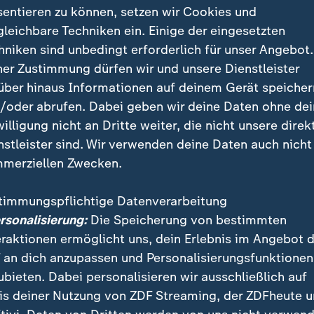
sentieren zu können, setzen wir Cookies und
gleichbare Techniken ein. Einige der eingesetzten
hniken sind unbedingt erforderlich für unser Angebot.
ner Zustimmung dürfen wir und unsere Dienstleister
über hinaus Informationen auf deinem Gerät speicher
/oder abrufen. Dabei geben wir deine Daten ohne de
willigung nicht an Dritte weiter, die nicht unsere direk
nstleister sind. Wir verwenden deine Daten auch nicht
merziellen Zwecken.
ewürz in diesem Rezept von Halima Pflipsen ist Ras e
tzt „Kopf des Ladens“ und meint, dass diese Gewür
timmungspflichtige Datenverarbeitung
 Beste vereint, was ein Gewürzhändler zu bieten hat.
ersonalisierung:
Die Speicherung von bestimmten
eraktionen ermöglicht uns, dein Erlebnis im Angebot 
okkanischer Kichererbsen-Eintopf" von Halima Pflips
 an dich anzupassen und Personalisierungsfunktionen
oad
.
ubieten. Dabei personalisieren wir ausschließlich auf
is deiner Nutzung von ZDF Streaming, der ZDFheute 