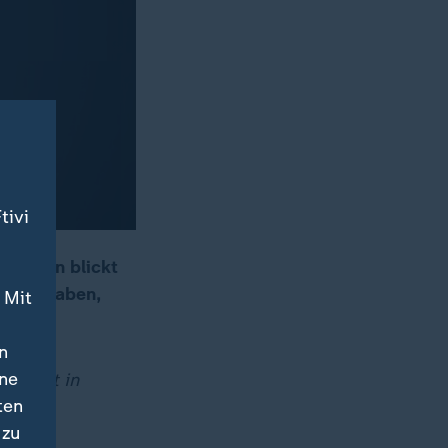
tivi
schmann blickt
ngsausgaben,
 Mit
n
ine
derzeit in
ten
 zu