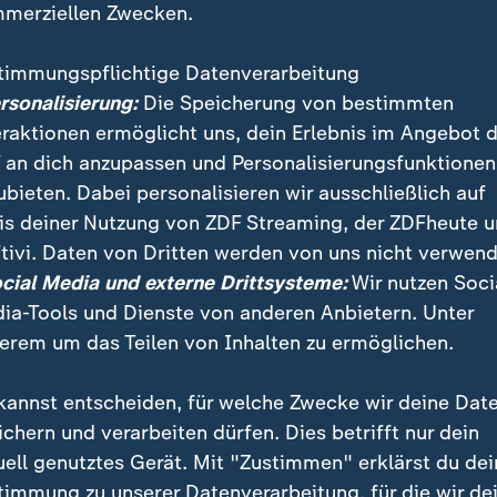
merziellen Zwecken.
Russland greift die Ukraine 
:
Aktuelles zum 
timmungspflichtige Datenverarbeitung
ersonalisierung:
Die Speicherung von bestimmten
der Ukraine
eraktionen ermöglicht uns, dein Erlebnis im Angebot 
Seit Februar 2022 führ
 an dich anzupassen und Personalisierungsfunktionen
einen Angriffskrieg ge
ubieten. Dabei personalisieren wir ausschließlich auf
Ukraine, die Kämpfe da
is deiner Nutzung von ZDF Streaming, der ZDFheute 
Entwicklungen und Uk
tivi. Daten von Dritten werden von uns nicht verwend
Liveticker.
ocial Media und externe Drittsysteme:
Wir nutzen Soci
ia-Tools und Dienste von anderen Anbietern. Unter
erem um das Teilen von Inhalten zu ermöglichen.
kannst entscheiden, für welche Zwecke wir deine Dat
ichern und verarbeiten dürfen. Dies betrifft nur dein
Ukraine
Russland
uell genutztes Gerät. Mit "Zustimmen" erklärst du dei
timmung zu unserer Datenverarbeitung, für die wir de