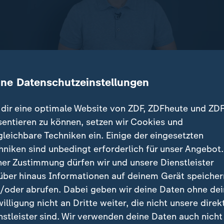
ine Datenschutzeinstellungen
dir eine optimale Website von ZDF, ZDFheute und ZDF
sentieren zu können, setzen wir Cookies und
 überfielen russische Truppen die Ukraine. Mirko Drot
gleichbare Techniken ein. Einige der eingesetzten
für Deutschland: neuer Wehrdienst, höhere Verteidigu
hniken sind unbedingt erforderlich für unser Angebot.
ner Zustimmung dürfen wir und unsere Dienstleister
über hinaus Informationen auf deinem Gerät speicher
/oder abrufen. Dabei geben wir deine Daten ohne de
en zu Russlands Angriff auf die Ukraine finden Sie je
willigung nicht an Dritte weiter, die nicht unsere direk
g:
nstleister sind. Wir verwenden deine Daten auch nicht