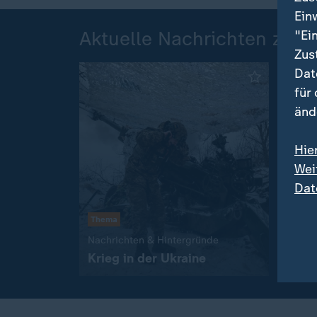
Ein
Aktuelle Nachrichten zur 
"Ei
Zus
Dat
für
änd
Hie
Wei
Dat
Thema
Invas
Der 
:
Nachrichten & Hintergründe
Krieg in der Ukraine
Zeitr