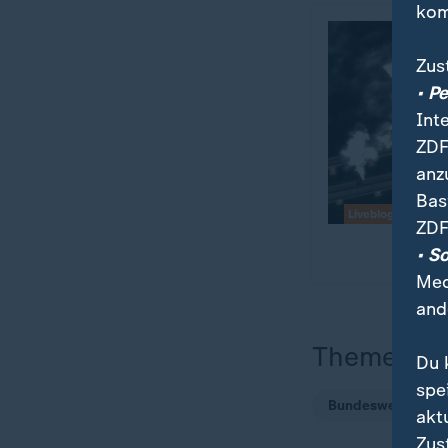
kom
Zus
• P
Int
ZDF
anz
Bas
Liveblog
ZDF
• S
Med
and
Themen
Du 
spe
Bundeswehr
akt
Zus