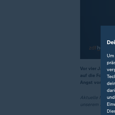
De
Um 
prä
Vor vier Jahren
ver
auf die Folgen 
Tec
00:17
12:06
Angst vor Krieg.
dei
dar
und
Aktuelle Meldung
Ein
unserem Liveblo
Die