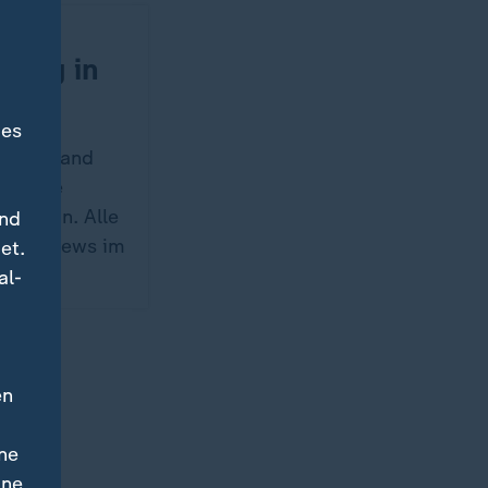
an
Krieg in
des
t Russland
gen die
uern an. Alle
und
raine-News im
et.
al-
en
ne
ine