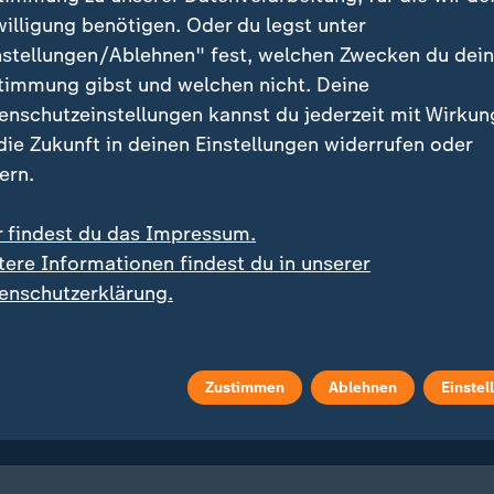
willigung benötigen. Oder du legst unter
Ukraine
nstellungen/Ablehnen" fest, welchen Zwecken du dei
timmung gibst und welchen nicht. Deine
enschutzeinstellungen kannst du jederzeit mit Wirkun
 die Zukunft in deinen Einstellungen widerrufen oder
ern.
r findest du das Impressum.
tere Informationen findest du in unserer
enschutzerklärung.
:
:
ion und Gegenoffensive
Neben USA, Russland, China
Ukraine-Krieg im
Militär bis Wirtschaft: W
Zustimmen
Ablehnen
Einstel
affer
stark ist die EU?