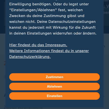
:
Niedrigwasser belastet Lieferketten
Was die Szene besonder
Einwilligung benötigen. Oder du legst unter
Erste Länder heben Lkw-
Berliner Clubs: V
"Einstellungen/Ablehnen" fest, welchen
Sonntagsfahrverbot auf
Tanzflächen, lee
Zwecken du deine Zustimmung gibst und
mit Video
2:39
mit Video
0:37
welchen nicht. Deine Datenschutzeinstellungen
kannst du jederzeit mit Wirkung für die Zukunft
in deinen Einstellungen widerrufen oder ändern.
Hier findest du das Impressum.
nach oben
Weitere Informationen findest du in unserer
Datenschutzerklärung.
Zustimmen
Ablehnen
Aktuell bei ZDFheute
Einstellen
Zuletzt veröffentlicht