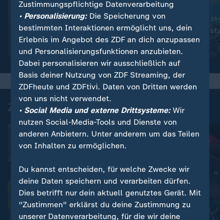
Zustimmungspflichtige Datenverarbeitung
:
Nachrichten | heute 19:00 Uhr
• Personalisierung:
Die Speicherung von
Trotz Krieg:
Nachrichten | heute 19
bestimmten Interaktionen ermöglicht uns, dein
Leihmutterschaft in der
Schwimmbad sta
Erlebnis im Angebot des ZDF an dich anzupassen
Ukraine
Video
1:38
Video
1:49
und Personalisierungsfunktionen anzubieten.
Dabei personalisieren wir ausschließlich auf
Basis deiner Nutzung von ZDF Streaming, der
ZDFheute und ZDFtivi. Daten von Dritten werden
von uns nicht verwendet.
Zuletzt auf ZDFheute veröffentlicht
• Social Media und externe Drittsysteme:
Wir
nutzen Social-Media-Tools und Dienste von
anderen Anbietern. Unter anderem um das Teilen
von Inhalten zu ermöglichen.
Du kannst entscheiden, für welche Zwecke wir
deine Daten speichern und verarbeiten dürfen.
Dies betrifft nur dein aktuell genutztes Gerät. Mit
"Zustimmen" erklärst du deine Zustimmung zu
unserer Datenverarbeitung, für die wir deine