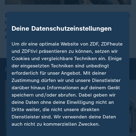
Im Fall des getöteten Zugbegleiters in Rheinland-Pfalz
hat das Gericht entschieden: Der 26‑jährige
00:15
Deine Datenschutzeinstellungen
Angeklagte muss für zehn Jahre ins Gefängnis. Die
Familie kündigte an, in Revision zu gehen.
Um dir eine optimale Website von ZDF, ZDFheute
und ZDFtivi präsentieren zu können, setzen wir
Cookies und vergleichbare Techniken ein. Einige
der eingesetzten Techniken sind unbedingt
heute 19:00 Uhr: Einzelbeiträge
erforderlich für unser Angebot. Mit deiner
Zustimmung dürfen wir und unsere Dienstleister
darüber hinaus Informationen auf deinem Gerät
speichern und/oder abrufen. Dabei geben wir
deine Daten ohne deine Einwilligung nicht an
Dritte weiter, die nicht unsere direkten
Dienstleister sind. Wir verwenden deine Daten
auch nicht zu kommerziellen Zwecken.