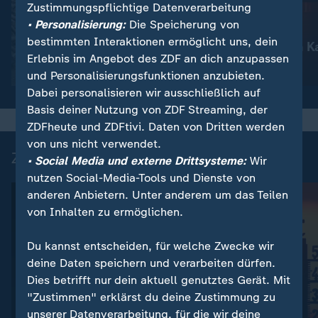
Zustimmungspflichtige Datenverarbeitung
:
Nachrichten | heute
• Personalisierung:
Die Speicherung von
Schwere russische
:
Nachrichten | heute
bestimmten Interaktionen ermöglicht uns, dein
Luftangriffe
Waldbrände in K
Erlebnis im Angebot des ZDF an dich anzupassen
Video
1:51
Video
1:18
und Personalisierungsfunktionen anzubieten.
Dabei personalisieren wir ausschließlich auf
Basis deiner Nutzung von ZDF Streaming, der
ZDFheute und ZDFtivi. Daten von Dritten werden
von uns nicht verwendet.
Zuletzt auf ZDFheute veröffentlicht
• Social Media und externe Drittsysteme:
Wir
nutzen Social-Media-Tools und Dienste von
anderen Anbietern. Unter anderem um das Teilen
von Inhalten zu ermöglichen.
Du kannst entscheiden, für welche Zwecke wir
deine Daten speichern und verarbeiten dürfen.
Dies betrifft nur dein aktuell genutztes Gerät. Mit
"Zustimmen" erklärst du deine Zustimmung zu
unserer Datenverarbeitung, für die wir deine