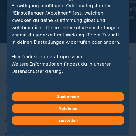
:
Déja-vu in Paris
Seit Beginn der Aufzei
Einwilligung benötigen. Oder du legst unter
Deutschlands
Hitzerekorde in
"Einstellungen/Ablehnen" fest, welchen
Medaillenhoffnungen bei der
Juni und Juli so 
Zwecken du deine Zustimmung gibst und
Schwimm-EM
mit Video
1:27
mit Video
0:44
welchen nicht. Deine Datenschutzeinstellungen
kannst du jederzeit mit Wirkung für die Zukunft
in deinen Einstellungen widerrufen oder ändern.
Hier findest du das Impressum.
nach oben
Weitere Informationen findest du in unserer
Datenschutzerklärung.
Zustimmen
Ablehnen
Aktuell bei ZDFheute
Einstellen
Zuletzt veröffentlicht