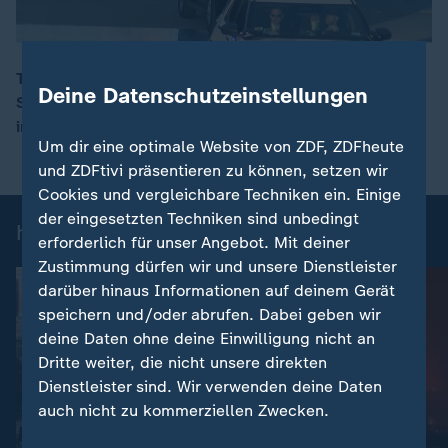
Trotz Waffenruhe liefert sich das US-Militär in der
Deine Datenschutzeinstellungen
Straße von Hormus weiterhin Kämpfe mit den
00:15
iranischen Revolutionsgarden.
Um dir eine optimale Website von ZDF, ZDFheute
und ZDFtivi präsentieren zu können, setzen wir
Cookies und vergleichbare Techniken ein. Einige
der eingesetzten Techniken sind unbedingt
heute-Nachrichten: Einzelbeiträge
erforderlich für unser Angebot. Mit deiner
Zustimmung dürfen wir und unsere Dienstleister
darüber hinaus Informationen auf deinem Gerät
speichern und/oder abrufen. Dabei geben wir
deine Daten ohne deine Einwilligung nicht an
Dritte weiter, die nicht unsere direkten
Dienstleister sind. Wir verwenden deine Daten
auch nicht zu kommerziellen Zwecken.